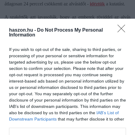
átlagosan 24 perccel csökkenti az alvásidőt -
idéztük
a kutatást.
A szakértők azt javasolják, hogy az emberek röviddel az alvás
előtt hagyják abba a digitális eszközök használatát. Emellett,
haszon.hu -
Do Not Process My Personal
ahogy arra már más kutatások is rávilágítottak, sokat segíthet az
Information
alvás minőségének javításában a rendszeres lefekvési és felkelési
időpont kialakítása, valamint az olyan esti relaxációs
If you wish to opt-out of the sale, sharing to third parties, or
tevékenységek, mint a
légzőgyakorlatok.
processing of your personal or sensitive information for
targeted advertising by us, please use the below opt-out
section to confirm your selection. Please note that after your
opt-out request is processed you may continue seeing
interest-based ads based on personal information utilized by
Olvasd el ezt is!
us or personal information disclosed to third parties prior to
your opt-out. You may separately opt-out of the further
10 növény a hálószobában, ami segíti az alvást
disclosure of your personal information by third parties on the
8 ital, ami segíti a jobb alvást
IAB’s list of downstream participants. This information may
Kilenc élelmiszer, ami segíti a nyugodt alvást
also be disclosed by us to third parties on the
IAB’s List of
Downstream Participants
that may further disclose it to other
third parties.
agy
egészség
életmód
alvás
pihenés