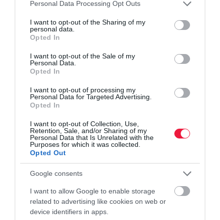
Please note that this website/app uses one or more Google
Personal Data Processing Opt Outs
services and may gather and store information including but
not limited to your visit or usage behaviour. You may click to
I want to opt-out of the Sharing of my
personal data.
grant or deny consent to Google and its third-party tags to
Opted In
use your data for below specified purposes in below Google
consent section.
I want to opt-out of the Sale of my
Personal Data.
Opted In
I want to opt-out of processing my
Personal Data for Targeted Advertising.
Opted In
I want to opt-out of Collection, Use,
Retention, Sale, and/or Sharing of my
Personal Data that Is Unrelated with the
Purposes for which it was collected.
Opted Out
Google consents
I want to allow Google to enable storage
related to advertising like cookies on web or
device identifiers in apps.