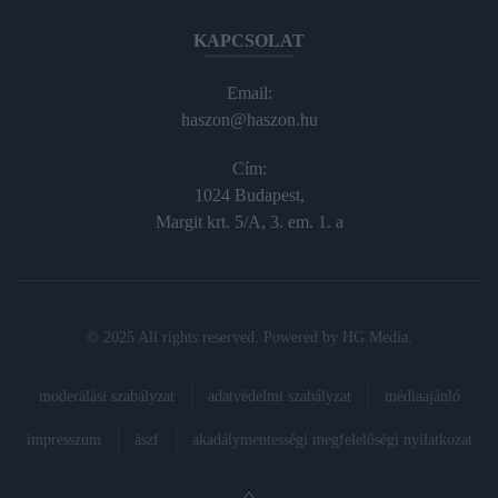
KAPCSOLAT
Email:
haszon@haszon.hu
Cím:
1024 Budapest,
Margit krt. 5/A, 3. em. 1. a
© 2025 All rights reserved. Powered by
HG Media
.
moderálási szabályzat
adatvédelmi szabályzat
médiaajánló
impresszum
ászf
akadálymentességi megfelelőségi nyilatkozat