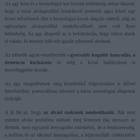
Az agy kora és a kronológiai kor közötti különbség abban látszott,
hogy a rossz alvásprofillal rendelkező emberek agya közel egy
évvel idősebbnek tűnt a kronológiai koruk alapján vártnál, míg az
egészséges alvásprofillal rendelkezőknél nem volt ilyen
különbség. Az agy állapotát az is befolyásolja, hogy mikor alszik
el valaki, és mennyi időt tölt igazán pihentető alvással.
Az idősebb agyat veszélyezteti a
gyorsabb kognitív hanyatlás, a
demencia kockázata
és még a korai halálozással is
összefüggésbe hozták.
Az agy öregedésének még kismértékű felgyorsulása is idővel
felerősödhet, potenciálisan növelve a káros neurológiai állapotok
rizikóját.
A jó hír az, hogy
az alvási szokások módosíthatók.
Bár nem
minden alvási probléma oldható meg könnyen (ha stresszes az
életünk, nem egyszerű lenyugodni esténként), de a rendszeresség,
a koffein és az alkohol hanyagolása, a képernyőidő csökkentése