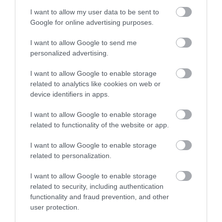
I want to allow my user data to be sent to
Google for online advertising purposes.
I want to allow Google to send me
personalized advertising.
I want to allow Google to enable storage
related to analytics like cookies on web or
ÉLETSTÍLUS
device identifiers in apps.
Ez a 10 legjobb ország külföldieknek a
I want to allow Google to enable storage
letelepedésre
related to functionality of the website or app.
Miközben Norvégia rendszeresen a világ legboldogabb országai
I want to allow Google to enable storage
között szerepel, a külföldiek tapasztalatai egészen más képet
related to personalization.
mutatnak. Egy friss nemzetközi felmérés szerint idén is Panama
I want to allow Google to enable storage
bizonyult a…
related to security, including authentication
functionality and fraud prevention, and other
user protection.