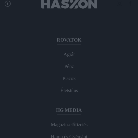
ROVATOK
Agrár
Pénz
Piacok
Életstílus
HG MEDIA
Magazin-előfizetés
Hamu és Gyémánt