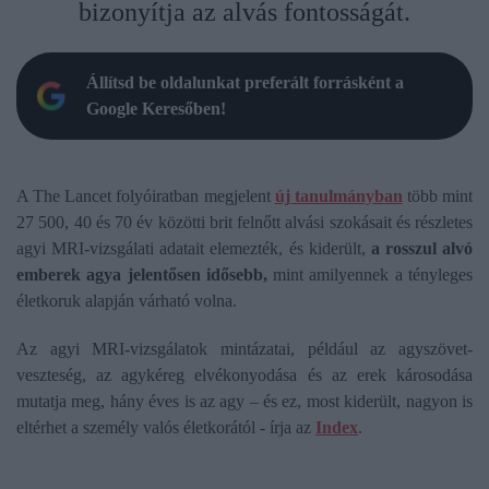
bizonyítja az alvás fontosságát.
Állítsd be oldalunkat preferált forrásként a
Google Keresőben!
A The Lancet folyóiratban megjelent
új tanulmányban
több mint
27 500, 40 és 70 év közötti brit felnőtt alvási szokásait és részletes
agyi MRI-vizsgálati adatait elemezték, és kiderült,
a rosszul alvó
emberek agya jelentősen idősebb,
mint amilyennek a tényleges
életkoruk alapján várható volna.
Az agyi MRI-vizsgálatok mintázatai, például az agyszövet-
veszteség, az agykéreg elvékonyodása és az erek károsodása
mutatja meg, hány éves is az agy – és ez, most kiderült, nagyon is
eltérhet a személy valós életkorától - írja az
Index
.