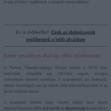
és egy jó könyv segíthetnek a nyugodt szunnyadásban.
Ez is érdekelhet!
Ezek az élelmiszerek
segíthetnek a jobb alvásban
Ezért veszélyes elalvás előtt telefonozni
A Norvég Népegészségügyi Hivatal kutatói a 18-28 éves
korosztályt vizsgálták egy 2022-ben végzett országos
reprezentatív felmérés keretében. A szakemberek azt elemezték,
milyen összefüggés van az elalvás előtti képernyőhasználat és az
alvási szokások között.
A kutatásból kiderül, hogy minden órányi ilyen típusú
képernyőhasználat
63%-kal növeli az álmatlanság
kockázatát és