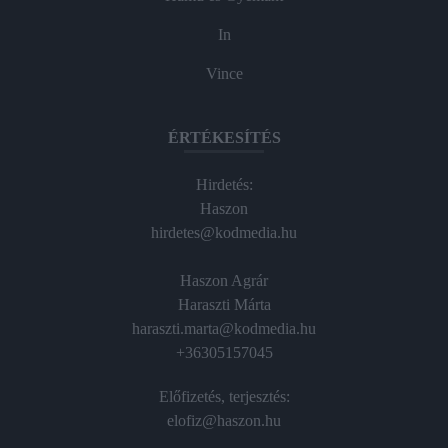
In
Vince
ÉRTÉKESÍTÉS
Hirdetés:
Haszon
hirdetes@kodmedia.hu
Haszon Agrár
Haraszti Márta
haraszti.marta@kodmedia.hu
+36305157045
Előfizetés, terjesztés:
elofiz@haszon.hu