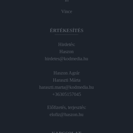
Vince
ÉRTÉKESÍTÉS
Hirdetés:
Haszon
hirdetes@kodmedia.hu
Haszon Agrár
Haraszti Márta
haraszti.marta@kodmedia.hu
+36305157045
Előfizetés, terjesztés:
elofiz@haszon.hu