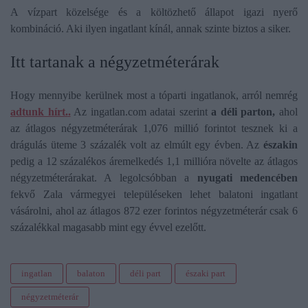
A vízpart közelsége és a költözhető állapot igazi nyerő
kombináció. Aki ilyen ingatlant kínál, annak szinte biztos a siker.
Itt tartanak a négyzetméterárak
Hogy mennyibe kerülnek most a tóparti ingatlanok, arról nemrég
adtunk hírt.
.
Az ingatlan.com adatai szerint
a déli parton,
ahol
az átlagos négyzetméterárak 1,076 millió forintot tesznek ki a
drágulás üteme 3 százalék volt az elmúlt egy évben. Az
északin
pedig a 12 százalékos áremelkedés 1,1 millióra növelte az átlagos
négyzetméterárakat. A legolcsóbban a
nyugati medencében
fekvő Zala vármegyei településeken lehet balatoni ingatlant
vásárolni, ahol az átlagos 872 ezer forintos négyzetméterár csak 6
százalékkal magasabb mint egy évvel ezelőtt.
ingatlan
balaton
déli part
északi part
négyzetméterár