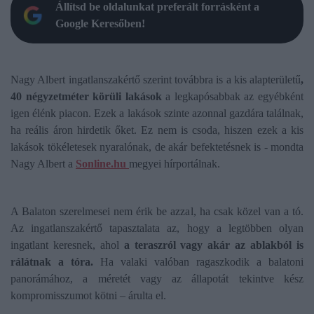
Állítsd be oldalunkat preferált forrásként a
Google Keresőben!
Nagy Albert ingatlanszakértő szerint továbbra is a kis alapterületű
,
40 négyzetméter körüli lakások
a legkapósabbak az egyébként
igen élénk piacon. Ezek a lakások szinte azonnal gazdára találnak,
ha reális áron hirdetik őket. Ez nem is csoda, hiszen ezek a kis
lakások tökéletesek nyaralónak, de akár befektetésnek is - mondta
Nagy Albert a
Sonline.hu
megyei hírportálnak.
A Balaton szerelmesei nem érik be azzal, ha csak közel van a tó.
Az ingatlanszakértő tapasztalata az, hogy a legtöbben olyan
ingatlant keresnek, ahol
a teraszról vagy akár az ablakból is
rálátnak a tóra.
Ha valaki valóban ragaszkodik a balatoni
panorámához, a méretét vagy az állapotát tekintve kész
kompromisszumot kötni – árulta el.