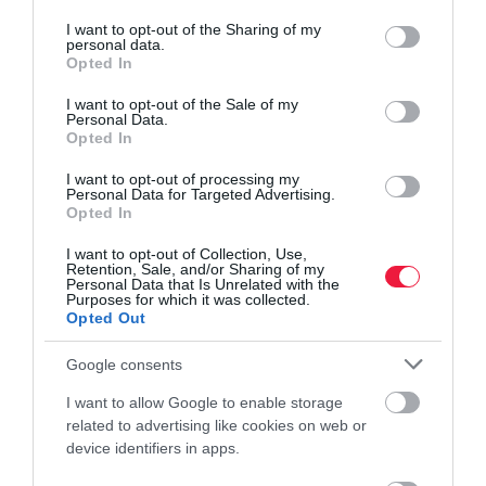
services and may gather and store information including but
not limited to your visit or usage behaviour. You may click to
I want to opt-out of the Sharing of my
personal data.
grant or deny consent to Google and its third-party tags to
Opted In
use your data for below specified purposes in below Google
consent section.
I want to opt-out of the Sale of my
Personal Data.
Opted In
I want to opt-out of processing my
INGATLAN
Personal Data for Targeted Advertising.
Opted In
Érdemes most vásárolni? Kétarcú a Velencei-tó
ingatlanpiaca
I want to opt-out of Collection, Use,
Retention, Sale, and/or Sharing of my
Personal Data that Is Unrelated with the
Purposes for which it was collected.
Bár a Velencei-tó kritikus, mindössze 60 centiméter körüli
Opted Out
rekordalacsony vízállása komoly aggodalomra ad okot, az
ökológiai válság még nem hozott pánikszerű összeomlást a térség
Google consents
lakáspiacán. A…
I want to allow Google to enable storage
related to advertising like cookies on web or
device identifiers in apps.