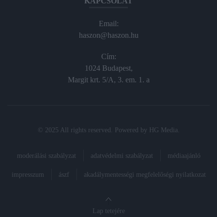
KAPCSOLAT
Email:
haszon@haszon.hu
Cím:
1024 Budapest,
Margit krt. 5/A, 3. em. 1. a
© 2025 All rights reserved. Powered by
HG Media
.
moderálási szabályzat
adatvédelmi szabályzat
médiaajánló
impresszum
ászf
akadálymentességi megfelelőségi nyilatkozat
Lap tetejére