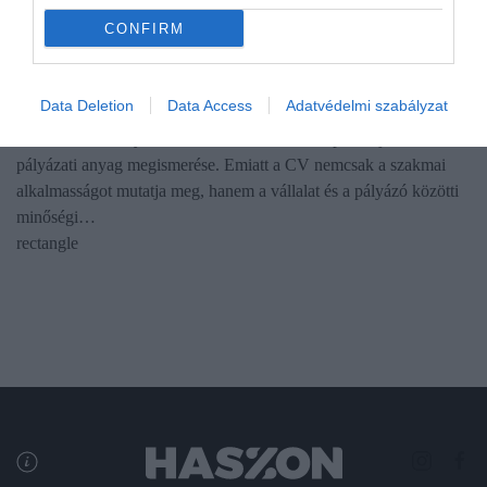
CONFIRM
ÁLLÁS
Ne kövesd el ezeket a hibákat, ha önéletrajzot írsz
Data Deletion
Data Access
Adatvédelmi szabályzat
A kiválasztási folyamatban az első érintkezési pont a jelölttel a
pályázati anyag megismerése. Emiatt a CV nemcsak a szakmai
alkalmasságot mutatja meg, hanem a vállalat és a pályázó közötti
minőségi…
rectangle