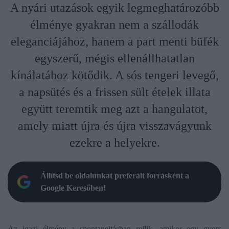
A nyári utazások egyik legmeghatározóbb
élménye gyakran nem a szállodák
eleganciájához, hanem a part menti büfék
egyszerű, mégis ellenállhatatlan
kínálatához kötődik. A sós tengeri levegő,
a napsütés és a frissen sült ételek illata
együtt teremtik meg azt a hangulatot,
amely miatt újra és újra visszavágyunk
ezekre a helyekre.
Állítsd be oldalunkat preferált forrásként a
Google Keresőben!
Az igazi élmény a spontaneitásban rejlik, amikor egy gyors