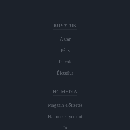
ROVATOK
Agrár
Pénz
Piacok
Életstílus
HG MEDIA
Magazin-előfizetés
Hamu és Gyémánt
In