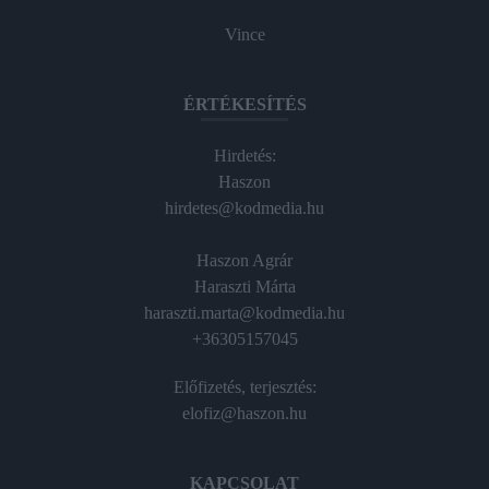
Vince
ÉRTÉKESÍTÉS
Hirdetés:
Haszon
hirdetes@kodmedia.hu
Haszon Agrár
Haraszti Márta
haraszti.marta@kodmedia.hu
+36305157045
Előfizetés, terjesztés:
elofiz@haszon.hu
KAPCSOLAT