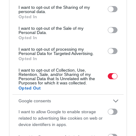
services and may gather and store information including but
not limited to your visit or usage behaviour. You may click to
I want to opt-out of the Sharing of my
personal data.
grant or deny consent to Google and its third-party tags to
Opted In
use your data for below specified purposes in below Google
vendéglátás
büfé
nyaralás
gasztronómia
consent section.
I want to opt-out of the Sale of my
Personal Data.
trendek
Opted In
I want to opt-out of processing my
Personal Data for Targeted Advertising.
Opted In
I want to opt-out of Collection, Use,
Retention, Sale, and/or Sharing of my
Personal Data that Is Unrelated with the
Purposes for which it was collected.
Opted Out
Google consents
I want to allow Google to enable storage
related to advertising like cookies on web or
device identifiers in apps.