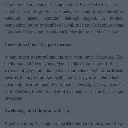
képes felidézni a vakáció hangulatát. A BAHAMAS választéka
lehetővé teszi, hogy ez az élmény ne csak a nyaralásokhoz
kötődjön, hanem bármikor elérhető legyen. A modern
konyhákban egyre gyakrabban jelenik meg ez a klasszikus fogás
újragondolt formában, friss köretekkel és könnyedebb tálalással.
Nemzetközi hatások a part mentén
A part menti gasztronómia ma már nem ismer határokat. Egy
mediterrán büfében könnyedén találkozhatunk ázsiai ihletésű
szószokkal vagy amerikai street food elemekkel.
A kultúrák
keveredése új trendeket szül
, amelyek gyorsan elterjednek a
világ különböző pontjain. Ez a dinamika teszi igazán izgalmassá a
parti étkezést, hiszen mindenhol találhatunk valami újat, mégis
ismerőset.
Az élmény, ami túlmutat az ételen
A part menti büfék hangulata legalább annyira fontos, mint maga