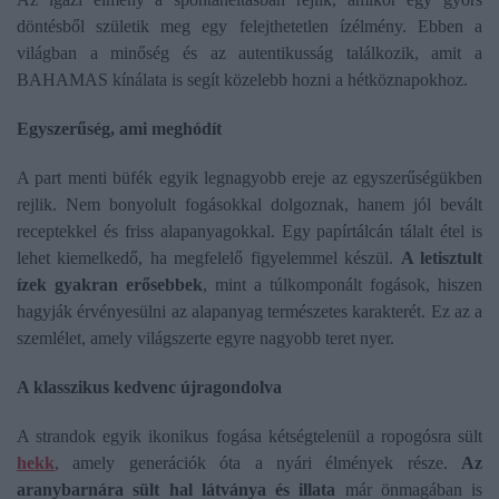
döntésből születik meg egy felejthetetlen ízélmény. Ebben a
világban a minőség és az autentikusság találkozik, amit a
BAHAMAS kínálata is segít közelebb hozni a hétköznapokhoz.
Egyszerűség, ami meghódít
A part menti büfék egyik legnagyobb ereje az egyszerűségükben
rejlik. Nem bonyolult fogásokkal dolgoznak, hanem jól bevált
receptekkel és friss alapanyagokkal. Egy papírtálcán tálalt étel is
lehet kiemelkedő, ha megfelelő figyelemmel készül.
A letisztult
ízek gyakran erősebbek
, mint a túlkomponált fogások, hiszen
hagyják érvényesülni az alapanyag természetes karakterét. Ez az a
szemlélet, amely világszerte egyre nagyobb teret nyer.
A klasszikus kedvenc újragondolva
A strandok egyik ikonikus fogása kétségtelenül a ropogósra sült
hekk
, amely generációk óta a nyári élmények része.
Az
aranybarnára sült hal látványa és illata
már önmagában is