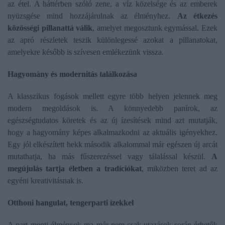
az étel. A háttérben szóló zene, a víz közelsége és az emberek
nyüzsgése mind hozzájárulnak az élményhez.
Az étkezés
közösségi pillanattá válik
, amelyet megosztunk egymással. Ezek
az apró részletek teszik különlegessé azokat a pillanatokat,
amelyekre később is szívesen emlékezünk vissza.
Hagyomány és modernitás találkozása
A klasszikus fogások mellett egyre több helyen jelennek meg
modern megoldások is. A könnyedebb panírok, az
egészségtudatos köretek és az új ízesítések mind azt mutatják,
hogy a hagyomány képes alkalmazkodni az aktuális igényekhez.
Egy jól elkészített hekk második alkalommal már egészen új arcát
mutathatja, ha más fűszerezéssel vagy tálalással készül.
A
megújulás tartja életben a tradíciókat
, miközben teret ad az
egyéni kreativitásnak is.
Otthoni hangulat, tengerparti ízekkel
A part menti élmények ma már nem csak utazások során érhetők