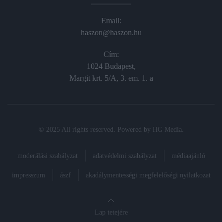
Email:
haszon@haszon.hu
Cím:
1024 Budapest,
Margit krt. 5/A, 3. em. 1. a
© 2025 All rights reserved. Powered by
HG Media
.
moderálási szabályzat
adatvédelmi szabályzat
médiaajánló
impresszum
ászf
akadálymentességi megfelelőségi nyilatkozat
Lap tetejére