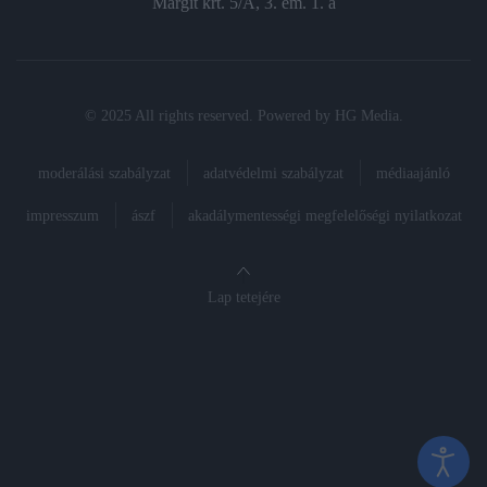
Margit krt. 5/A, 3. em. 1. a
© 2025 All rights reserved. Powered by
HG Media
.
moderálási szabályzat
adatvédelmi szabályzat
médiaajánló
impresszum
ászf
akadálymentességi megfelelőségi nyilatkozat
Lap tetejére