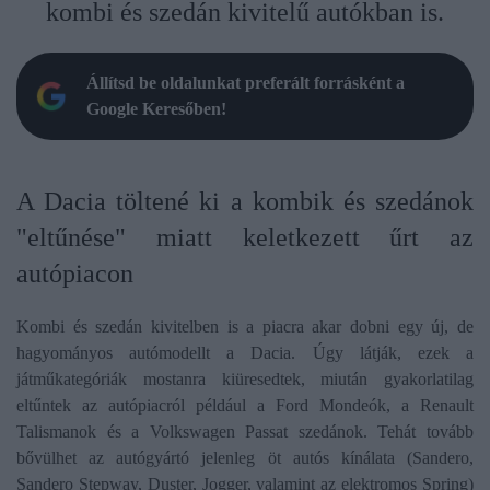
kombi és szedán kivitelű autókban is.
Állítsd be oldalunkat preferált forrásként a
Google Keresőben!
A Dacia töltené ki a kombik és szedánok
"eltűnése" miatt keletkezett űrt az
autópiacon
Kombi és szedán kivitelben is a piacra akar dobni egy új, de
hagyományos autómodellt a Dacia. Úgy látják, ezek a
játműkategóriák mostanra kiüresedtek, miután gyakorlatilag
eltűntek az autópiacról például a Ford Mondeók, a Renault
Talismanok és a Volkswagen Passat szedánok. Tehát tovább
bővülhet az autógyártó jelenleg öt autós kínálata (Sandero,
Sandero Stepway, Duster, Jogger, valamint az elektromos Spring)