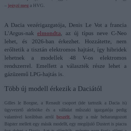
–
jegyzi meg
a HVG.
A Dacia vezérigazgatója, Denis Le Vot a francia
L'Argus-nak
elmondta
, az új típus neve C-Neo
lehet, és 2026-ban érkezhet. Hozzátette, nem
erőltetik a tisztán elektromos hajtást, így hibridek
lehetnek a modellek 48 V-os elektromos
rendszerrel. Emellett a választék része lehet a
gázüzemű LPG-hajtás is.
Több új modell érkezik a Daciától
Gilles le Borgne, a Renault csoport (ide tartozik a Dacia is)
ügyvezető alelnöke és a vállalat műszaki igazgatója pedig
valamivel korábban arról
beszélt
, hogy a már beharangozott
Bigster mellett egy másik modellt, egy megújuló Dustert is piacra
fog dobni a Dacia. Azt is elárulták, méretre nem fogja elérni a