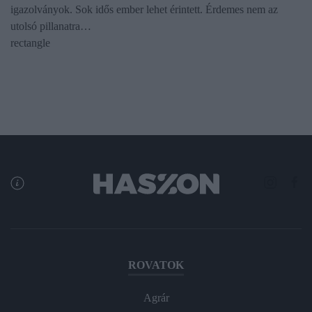
igazolványok. Sok idős ember lehet érintett. Érdemes nem az
utolsó pillanatra…
rectangle
ROVATOK
Agrár