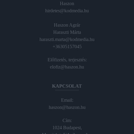
Haszon
hirdetes@kodmedia.hu
Haszon Agrár
Haraszti Márta
haraszti.marta@kodmedia.hu
+36305157045
Előfizetés, terjesztés:
elofiz@haszon.hu
KAPCSOLAT
Email:
haszon@haszon.hu
Cím:
1024 Budapest,