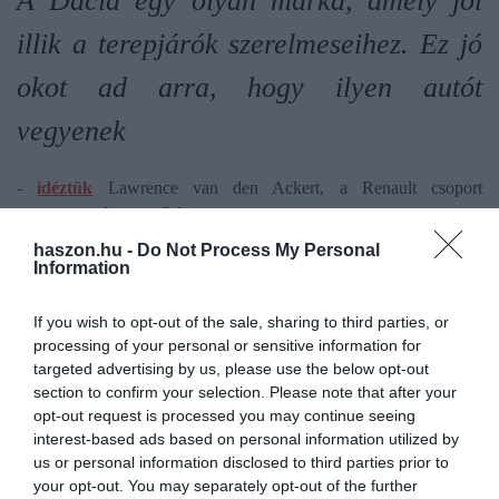
A Dacia egy olyan márka, amely jól
illik a terepjárók szerelmeseihez. Ez jó
okot ad arra, hogy ilyen autót
vegyenek
-
idéztük
Lawrence van den Ackert, a Renault csoport
formatervezési vezetőjét is.
haszon.hu -
Do Not Process My Personal
Azonban a márka zászlóshajója a Dusternél is nagyobb Bigster
Information
lehet a későbbiekben, aminek az ára tekintetében a továbbiakban
sem készülnek elszállni.
If you wish to opt-out of the sale, sharing to third parties, or
processing of your personal or sensitive information for
Amikor az elektromos járművekre való
targeted advertising by us, please use the below opt-out
section to confirm your selection. Please note that after your
átállás miatt minden márka drágább
opt-out request is processed you may continue seeing
interest-based ads based on personal information utilized by
lesz, nem minden autós engedheti meg
us or personal information disclosed to third parties prior to
your opt-out. You may separately opt-out of the further