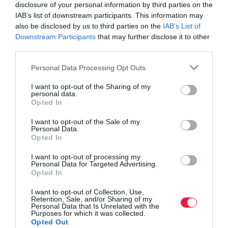
magának ezeket. Lesznek olyanok, akik
disclosure of your personal information by third parties on the
IAB’s list of downstream participants. This information may
megfizethetőbb, de érdekes autót
also be disclosed by us to third parties on the
IAB’s List of
Downstream Participants
that may further disclose it to other
szeretnének
third parties.
Please note that this website/app uses one or more Google
Personal Data Processing Opt Outs
- tette hozzá Lawrence van den Acker.
services and may gather and store information including but
not limited to your visit or usage behaviour. You may click to
I want to opt-out of the Sharing of my
personal data.
grant or deny consent to Google and its third-party tags to
Opted In
dacia
új
modell
autó
szedán
kombi
use your data for below specified purposes in below Google
consent section.
terepjáró
bigster
sandero
duster
jogger
I want to opt-out of the Sale of my
Personal Data.
Opted In
spring
I want to opt-out of processing my
Personal Data for Targeted Advertising.
Opted In
I want to opt-out of Collection, Use,
Retention, Sale, and/or Sharing of my
Personal Data that Is Unrelated with the
Purposes for which it was collected.
Opted Out