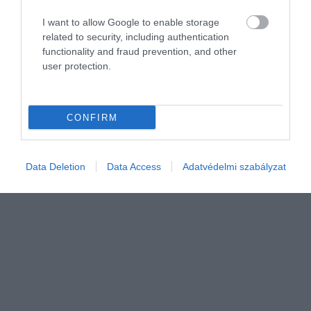
AUTÓ
I want to allow Google to enable storage
4 útvonaltervező, ami hasznos útitárs Európában
related to security, including authentication
functionality and fraud prevention, and other
Egy megbízható útvonaltervező hosszabb utakon rengeteg időt és
user protection.
bosszúságot spórolhat meg. Különösen fontos, hogy valós idejű
forgalmi adatokkal dolgozzon, figyelje a baleseteket, az
útlezárásokat és…
CONFIRM
Data Deletion
Data Access
Adatvédelmi szabályzat