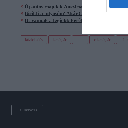
Új autós csapdák Ausztriában, a magyar ingáz
Bicikli a folyosón? Akár 800 ezer forint is lehe
Itt vannak a legjobb kerékpárutak európai ny
közlekedés
kerékpár
bubi
e-kerékpár
e-bi
Feliratkozás