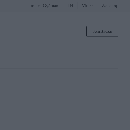
Hamu és Gyémánt
IN
Vince
Webshop
Feliratkozás