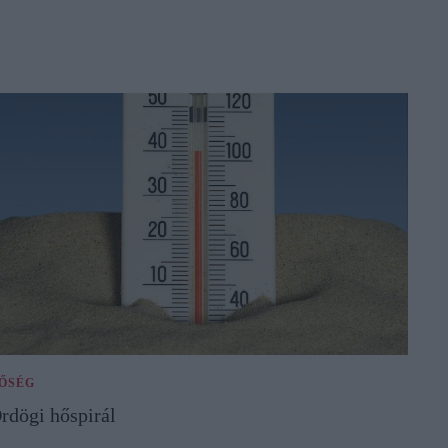
ŐSÉG
rdögi hőspirál