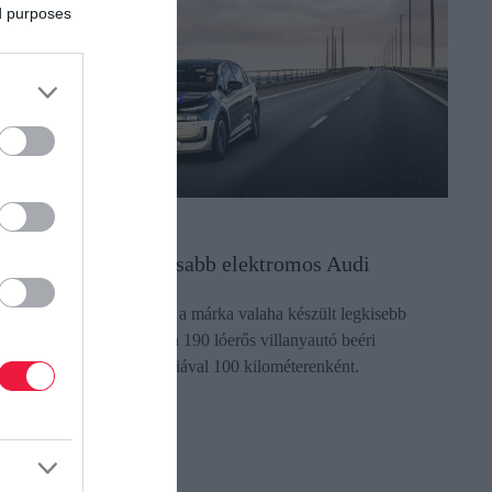
ed purposes
UTÓ
z lesz a legtakarékosabb elektromos Audi
z ősszel érkező A2 e-tron a márka valaha készült legkisebb
ogyasztású modellje lesz: a 190 lóerős villanyautó beéri
indössze 12,8 kWh energiával 100 kilométerenként.
ectangle