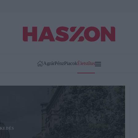
Agrár
Pénz
Piacok
Életstílus
KEDÉS