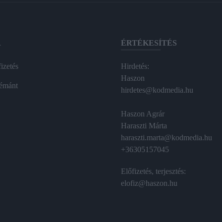
A
ÉRTÉKESÍTÉS
izetés
Hirdetés:
Haszon
émánt
hirdetes@kodmedia.hu
Haszon Agrár
Haraszti Márta
haraszti.marta@kodmedia.hu
+36305157045
Előfizetés, terjesztés:
elofiz@haszon.hu