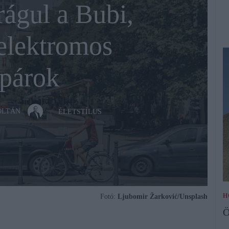
rágul a Bubi,
elektromos
párok
OLTÁN
ÉLETSTÍLUS
H
Fotó:
Ljubomir Žarković/Unsplash
Ö