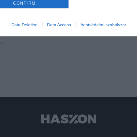
CONFIRM
ók is megjárhatják
t a büntetés
aralásra
Data Deletion
Data Access
Adatvédelmi szabályzat
ke