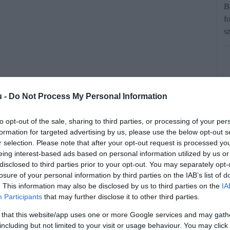
B
f
s
u -
Do Not Process My Personal Information
to opt-out of the sale, sharing to third parties, or processing of your per
formation for targeted advertising by us, please use the below opt-out s
L Bubi új generációjának indulásával
r selection. Please note that after your opt-out request is processed y
eing interest-based ads based on personal information utilized by us or
zűnik az eddigi legsikeresebb funkció,
disclosed to third parties prior to your opt-out. You may separately opt-
losure of your personal information by third parties on the IAB’s list of
perces használat is.
. This information may also be disclosed by us to third parties on the
IA
Participants
that may further disclose it to other third parties.
rált forrásként a Google Keresőben!
 that this website/app uses one or more Google services and may gath
including but not limited to your visit or usage behaviour. You may click 