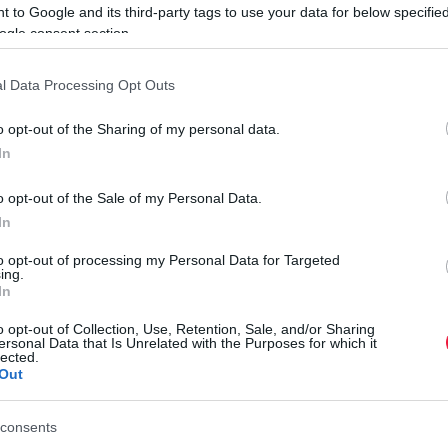
 to Google and its third-party tags to use your data for below specifi
ogle consent section.
féléves bérlet pedig ugyan megszűnt, de a 2x6500 (13 ezer)
gyis mindkét opció 60 százaléknál nagyobb áremelést jelent.
l Data Processing Opt Outs
i) a normál Bubihoz képest megemelt, 29 750 forintos éves
o opt-out of the Sharing of my personal data.
ntes ablak – az út első másodpercétől kezdve folyamatosan
In
o opt-out of the Sale of my Personal Data.
A
In
E
to opt-out of processing my Personal Data for Targeted
dekelhet!
ing.
A
In
f
o opt-out of Collection, Use, Retention, Sale, and/or Sharing
m
ersonal Data that Is Unrelated with the Purposes for which it
r
lected.
minimum 1000 elektromos rásegítésű kerékpárral. Az új
Out
ből 2500 hagyományos és 800 elektromos lesz.
consents
tt
„ajándék bubizás”.
Ennek keretében a BudapestGO