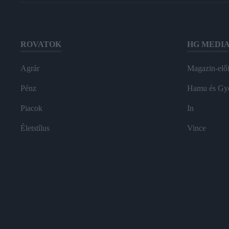
ROVATOK
HG MEDI
Agrár
Magazin-előf
Pénz
Hamu és Gy
Piacok
In
Életstílus
Vince