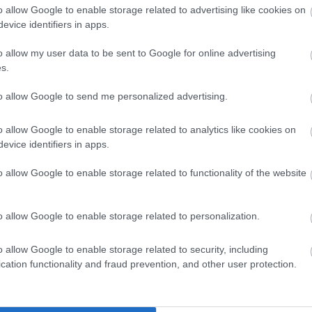
ntesen próbálhatják ki az új kerékpárokat. A részvételhez
o allow Google to enable storage related to advertising like cookies on
evice identifiers in apps.
letes tájékoztatást - jegyzi meg a
Világgazdaság
.
o allow my user data to be sent to Google for online advertising
s.
k, egyre több a gyermekbaleset
to allow Google to send me personalized advertising.
 okoz. Nemrég
számolt be
arról a 24.hu hírportál, hogy egyre
 rolleres balesetek: idén már két 14 év alatti fiatal életét
o allow Google to enable storage related to analytics like cookies on
 fekszik sérülései miatt. A szakemberek szerint a helyzet
evice identifiers in apps.
 hozhat. A Budapesti Dr. Manninger Jenő Baleseti Központ
o allow Google to enable storage related to functionality of the website
s 449 gyermek szenvedett rolleres balesetet. Ez jelentős
kor 603 felnőtt és 257 gyermek sérült meg. A cikk után
tte, hogy heteken belül tárgyal a kormány az e-rollerek
o allow Google to enable storage related to personalization.
o allow Google to enable storage related to security, including
cation functionality and fraud prevention, and other user protection.