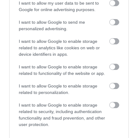
I want to allow my user data to be sent to
Google for online advertising purposes.
I want to allow Google to send me
personalized advertising.
I want to allow Google to enable storage
related to analytics like cookies on web or
device identifiers in apps.
I want to allow Google to enable storage
AUTÓ
related to functionality of the website or app.
Óriásira nőtt az óriási piacra szánt új BMW X5
I want to allow Google to enable storage
related to personalization.
A BMW frissen bemutatott, hosszított tengelytávú X5 L-je még a
márka zászlóshajójának számító X7-est is felülmúlja méreteit
I want to allow Google to enable storage
tekintve. Az újdonság egyelőre kizárólag a kínai piacra készül.
related to security, including authentication
functionality and fraud prevention, and other
user protection.