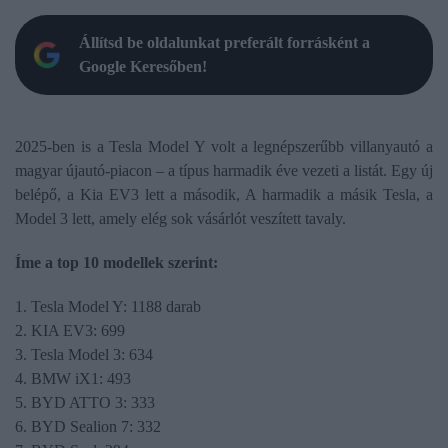
Állítsd be oldalunkat preferált forrásként a
Google Keresőben!
2025-ben is a Tesla Model Y volt a legnépszerűbb villanyautó a
magyar újautó-piacon – a típus harmadik éve vezeti a listát. Egy új
belépő, a Kia EV3 lett a második, A harmadik a másik Tesla, a
Model 3 lett, amely elég sok vásárlót veszített tavaly.
Íme a top 10 modellek szerint:
1. Tesla Model Y: 1188 darab
2. KIA EV3: 699
3. Tesla Model 3: 634
4. BMW iX1: 493
5. BYD ATTO 3: 333
6. BYD Sealion 7: 332