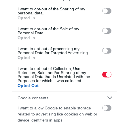
autó
új autó
e-autó
elektromos autó
services and may gather and store information including but
not limited to your visit or usage behaviour. You may click to
I want to opt-out of the Sharing of my
villanyautó
personal data.
grant or deny consent to Google and its third-party tags to
Opted In
use your data for below specified purposes in below Google
consent section.
I want to opt-out of the Sale of my
Personal Data.
Opted In
I want to opt-out of processing my
Personal Data for Targeted Advertising.
Opted In
I want to opt-out of Collection, Use,
Retention, Sale, and/or Sharing of my
Personal Data that Is Unrelated with the
Purposes for which it was collected.
Opted Out
Google consents
I want to allow Google to enable storage
related to advertising like cookies on web or
device identifiers in apps.