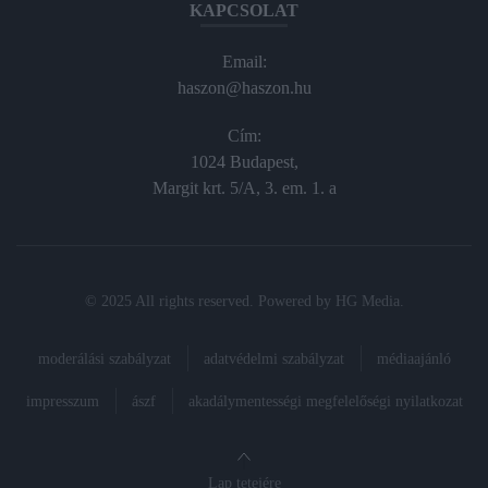
KAPCSOLAT
Email:
haszon@haszon.hu
Cím:
1024 Budapest,
Margit krt. 5/A, 3. em. 1. a
© 2025 All rights reserved. Powered by
HG Media
.
moderálási szabályzat
adatvédelmi szabályzat
médiaajánló
impresszum
ászf
akadálymentességi megfelelőségi nyilatkozat
Lap tetejére