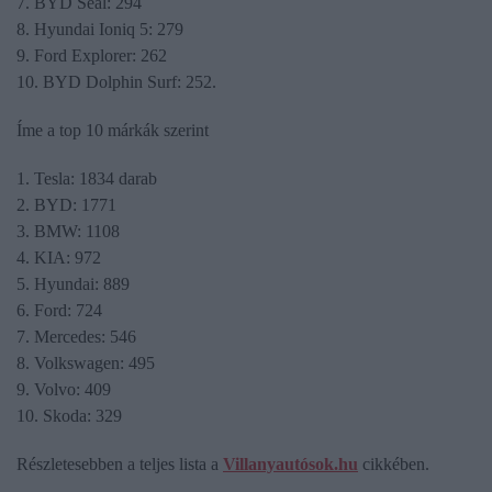
7. BYD Seal: 294
8. Hyundai Ioniq 5: 279
9. Ford Explorer: 262
10. BYD Dolphin Surf: 252.
Íme a top 10 márkák szerint
1. Tesla: 1834 darab
2. BYD: 1771
3. BMW: 1108
4. KIA: 972
5. Hyundai: 889
6. Ford: 724
7. Mercedes: 546
8. Volkswagen: 495
9. Volvo: 409
10. Skoda: 329
Részletesebben a teljes lista a
Villanyautósok.hu
cikkében.