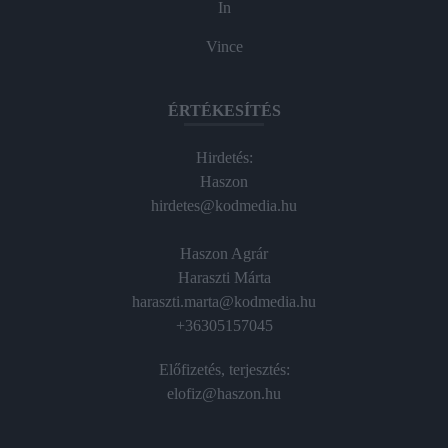
In
Vince
ÉRTÉKESÍTÉS
Hirdetés:
Haszon
hirdetes@kodmedia.hu
Haszon Agrár
Haraszti Márta
haraszti.marta@kodmedia.hu
+36305157045
Előfizetés, terjesztés:
elofiz@haszon.hu