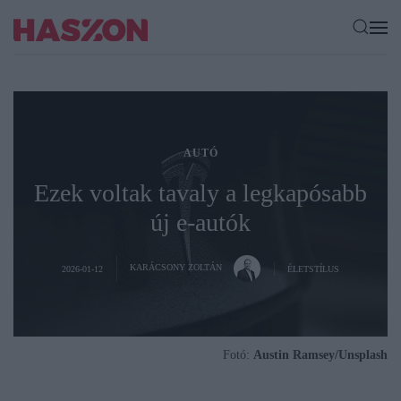
AUTÓ
Ezek voltak tavaly a legkapósabb
új e-autók
KARÁCSONY ZOLTÁN
2026-01-12
ÉLETSTÍLUS
Fotó:
Austin Ramsey/Unsplash