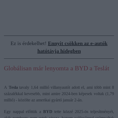
Ez is érdekelhet!
Ennyit csökken az e-autók
hatótávja hidegben
Globálisan már lenyomta a BYD a Teslát
A
Tesla
tavaly 1,64 millió villanyautót adott el, ami több mint 8
százalékkal kevesebb, mint amire 2024-ben képesek voltak (1,79
millió) - közölte az amerikai gyártó január 2-án.
Egy nappal előttük a
BYD
tette közzé 2025-ös teljesítményét,
akik nemhogy nem estek vissza, hanem valóssággal szárnyaltak