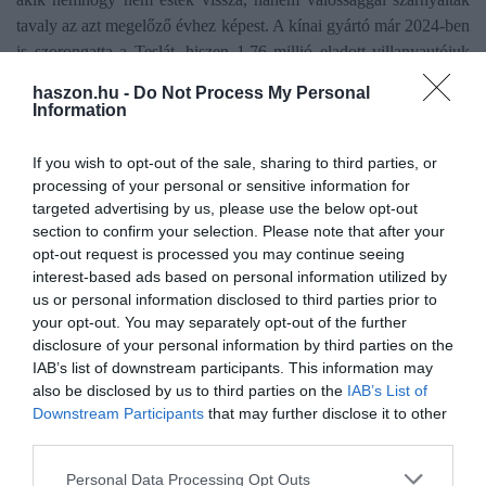
tavaly az azt megelőző évhez képest. A kínai gyártó már 2024-ben
is szorongatta a Teslát, hiszen 1,76 millió eladott villanyautójuk
csak 30 ezerrel volt kevesebb, mint ami az első helyhez kellett
haszon.hu -
Do Not Process My Personal
volna. 2025-ben azonban 2,26 millió villanyautón adtak túl, így
Information
övék az elektromos autógyártók trónja - írta néhány napja
a
Vezess.hu
.
If you wish to opt-out of the sale, sharing to third parties, or
processing of your personal or sensitive information for
targeted advertising by us, please use the below opt-out
section to confirm your selection. Please note that after your
opt-out request is processed you may continue seeing
Olvasd el ezt is!
interest-based ads based on personal information utilized by
us or personal information disclosed to third parties prior to
Ebben a két városban szűnik meg az e-autók
your opt-out. You may separately opt-out of the further
ingyenes parkolása
disclosure of your personal information by third parties on the
Villanyautót villantott a kínai porszívógyártó
IAB’s list of downstream participants. This information may
also be disclosed by us to third parties on the
IAB’s List of
Forradalmi akkutechnológia gyorsíthatja az e-autók
Downstream Participants
that may further disclose it to other
töltését
third parties.
Please note that this website/app uses one or more Google
Personal Data Processing Opt Outs