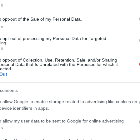
 edzőterem. Ez pénzügyileg megterhelő volt, akárcsak az
In
megugrottak a termek költségei. Mindezen problémák miatt
egmaradókba pedig nem tért vissza a korábbi vendégkör
o opt-out of the Sale of my Personal Data.
gjelenő 17–20 éves korosztály. A körükben ugyanis nagyobb
In
to opt-out of processing my Personal Data for Targeted
ing.
k, jó látni, hogy elődeiknél nagyobb
In
e nem titok, hogy nem ők a
o opt-out of Collection, Use, Retention, Sale, and/or Sharing
ersonal Data that Is Unrelated with the Purposes for which it
lected.
udatosan, takarékosan vásárolnak
Out
consents
o allow Google to enable storage related to advertising like cookies on
evice identifiers in apps.
o allow my user data to be sent to Google for online advertising
s.
eslegessé, márcsak a személyi edzők miatt sem. Az áraikkal
, a tapasztaltabbak jellemzően 5-6 ezer forintos órabérért