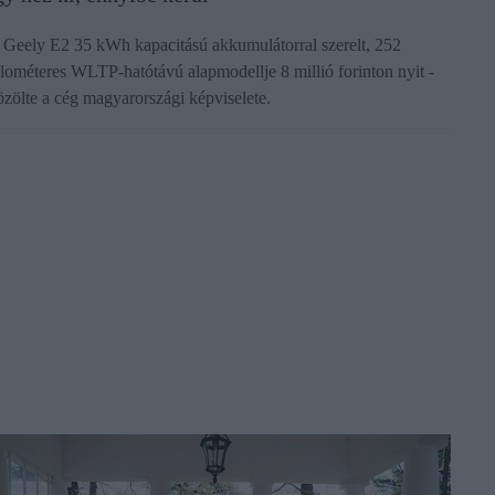
 Geely E2 35 kWh kapacitású akkumulátorral szerelt, 252
ilométeres WLTP-hatótávú alapmodellje 8 millió forinton nyit -
özölte a cég magyarországi képviselete.