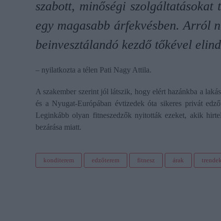
szabott, minőségi szolgáltatásokat 
egy magasabb árfekvésben. Arról n
beinvesztálandó kezdő tőkével elind
– nyilatkozta a télen Pati Nagy Attila.
A szakember szerint jól látszik, hogy elért hazánkba a lak
és a Nyugat-Európában évtizedek óta sikeres privát edz
Leginkább olyan fitneszedzők nyitották ezeket, akik hir
bezárása miatt.
konditerem
edzőterem
fitnesz
árak
trende