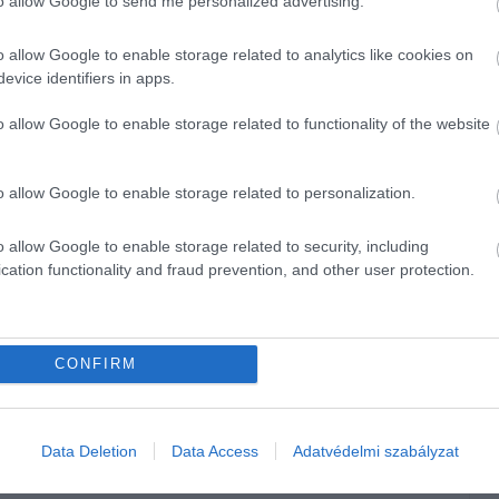
to allow Google to send me personalized advertising.
rnek, a jelentős sportolói múlttal, médiafigyelemmel kísért
.
o allow Google to enable storage related to analytics like cookies on
evice identifiers in apps.
ékkal, idén pedig további 15-30 százalékkal
o allow Google to enable storage related to functionality of the website
2 ezer forint alatt, a havijegyek pedig 17-18
letekre néhol jelentős kedvezmény jár.
o allow Google to enable storage related to personalization.
el jár
o allow Google to enable storage related to security, including
cation functionality and fraud prevention, and other user protection.
 alapító vezetője pedig korábban
arról beszélt
, hogy a
őtermek.
CONFIRM
mostanra érne be igazán, ami nem
dégtömeg megszólítása nélkül is
Data Deletion
Data Access
Adatvédelmi szabályzat
kásfitneszekben az edzők személyre