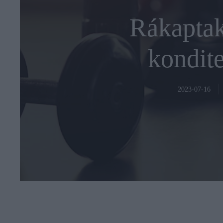
Rákaptak 
kondit
2023-07-16