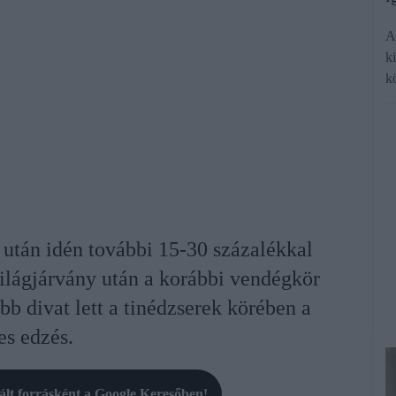
A
k
k
 után idén további 15-30 százalékkal
világjárvány után a korábbi vendégkör
b divat lett a tinédzserek körében a
es edzés.
rált forrásként a Google Keresőben!