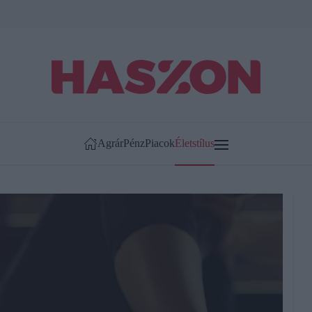
Agrár
Pénz
Piacok
Életstílus