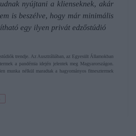
tudnak nyújtani a klienseknek, akár
em is beszélve, hogy már minimális
ítható egy ilyen privát edzőstúdió
ásstúdiók trendje. Az Ausztráliában, az Egyesült Államokban
őtermek a pandémia idején jelentek meg Magyarországon.
telen munka nélkül maradtak a hagyományos fitnesztermek
k