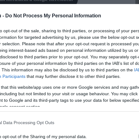
u -
Do Not Process My Personal Information
to opt-out of the sale, sharing to third parties, or processing of your per
formation for targeted advertising by us, please use the below opt-out s
te a magyarországi edzőtermeket. Emiatt megjelentek az
r selection. Please note that after your opt-out request is processed y
nditermek.
eing interest-based ads based on personal information utilized by us or
disclosed to third parties prior to your opt-out. You may separately opt-
be kerültek az edzőtermek, olyan
losure of your personal information by third parties on the IAB’s list of
. This information may also be disclosed by us to third parties on the
IA
Ü
nekkel az elmúlt 15-20 évben soha.
Participants
that may further disclose it to other third parties.
V
ínűleg gyorsabban megtalálják majd
 that this website/app uses one or more Google services and may gath
including but not limited to your visit or usage behaviour. You may click 
E
lyek új színnel gazdagíthatják a
 to Google and its third-party tags to use your data for below specifi
f
ogle consent section.
h
tö
l Data Processing Opt Outs
r
vetségének (Maforsz) főtitkárát a VG.
o opt-out of the Sharing of my personal data.