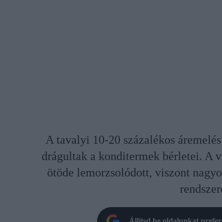
A tavalyi 10-20 százalékos áremelés
drágultak a konditermek bérletei. A 
ötöde lemorzsolódott, viszont nagyob
rendszer
Állítsd be oldalunkat prefe