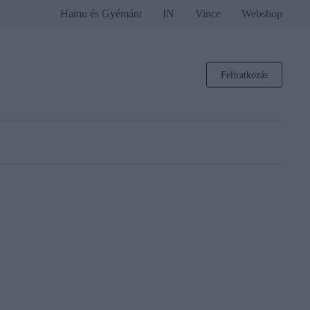
Hamu és Gyémánt
IN
Vince
Webshop
Feliratkozás