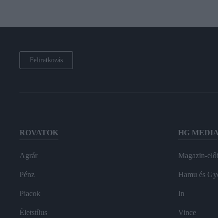
Feliratkozás
ROVATOK
HG MEDI
Agrár
Magazin-előf
Pénz
Hamu és Gy
Piacok
In
Életstílus
Vince