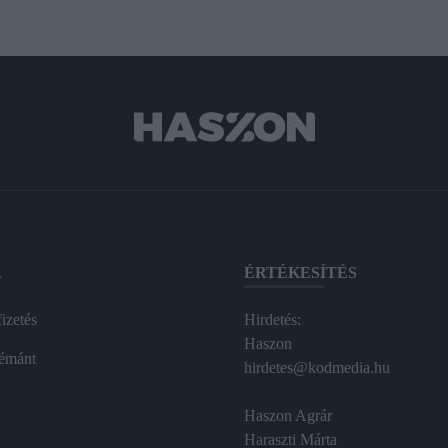
A
ÉRTÉKESÍTÉS
izetés
Hirdetés:
Haszon
émánt
hirdetes@kodmedia.hu
Haszon Agrár
Haraszti Márta