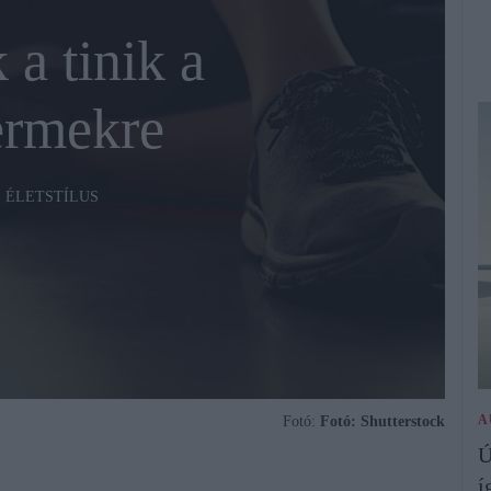
a tinik a
ermekre
ÉLETSTÍLUS
A
Fotó:
Fotó: Shutterstock
Ú
í