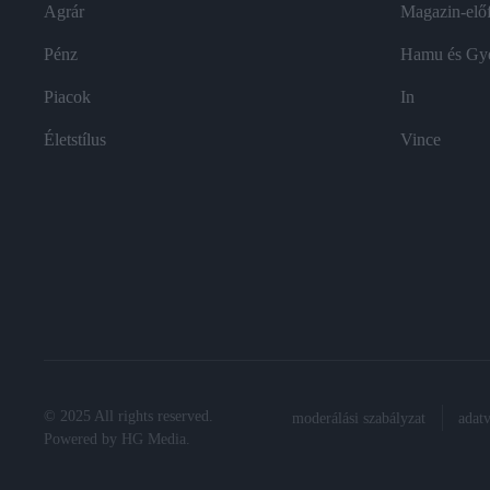
Agrár
Magazin-előf
Pénz
Hamu és Gy
Piacok
In
Életstílus
Vince
© 2025 All rights reserved.
moderálási szabályzat
adat
Powered by
HG Media
.