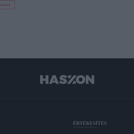
letmód
A
ÉRTÉKESÍTÉS