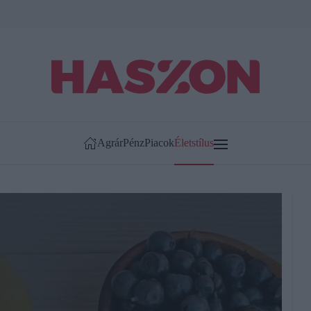
Agrár
Pénz
Piacok
Életstílus