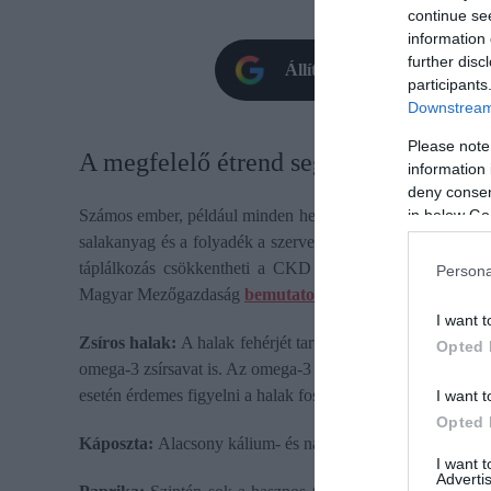
continue se
information 
further disc
Állítsd be oldalunkat prefe
participants
Downstream 
Please note
A megfelelő étrend segíthet a vesebet
information 
deny consent
in below Go
Számos ember, például minden hetedik amerikai szenved k
salakanyag és a folyadék a szervezetben. Sokan nem is tu
táplálkozás csökkentheti a CKD kialakulásának a kockáza
Persona
Magyar Mezőgazdaság
bemutatott
13 ilyen ételt, ezek list
I want t
Zsíros halak:
A halak fehérjét tartalmaznak, a zsírosabbak 
Opted 
omega-3 zsírsavat is. Az omega-3 segíthetnek csökkenteni a
esetén érdemes figyelni a halak foszfor- és káliumtartalmára
I want t
Opted 
Káposzta:
Alacsony kálium- és nátriumtartalommal rendel
I want 
Advertis