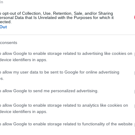
mtartalom mellett. B6-, B9-, C- és K-vitaminhoz, rosthoz,
In
o opt-out of Collection, Use, Retention, Sale, and/or Sharing
ersonal Data that Is Unrelated with the Purposes for which it
t. Antioxidánsokat is tartalmaz, amelyek segíthetnek a
lected.
Out
tőrendszer egészségét.
, hiszen magas az antioxidáns-, C-vitamin- és rosttartalma.
consents
szségének támogatásában, és visszafordítva egy részét a
o allow Google to enable storage related to advertising like cookies on
evice identifiers in apps.
, rengeteg tápanyagot szállítanak, és segíthetnek a
o allow my user data to be sent to Google for online advertising
ében, ráadásul immunerősítő előnyökkel is bírnak. De
s.
liumot is tartalmazhatnak, ami nagyobb mennyiségben nem
to allow Google to send me personalized advertising.
ban gazdag olívaolaj csökkentheti a koleszterinszintet,
o allow Google to enable storage related to analytics like cookies on
 rák egyes típusainak kockázatát.
evice identifiers in apps.
o allow Google to enable storage related to functionality of the website
entő élelmiszer és allicint is tartalmaz. A CKD-ben