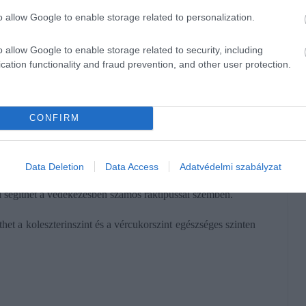
o allow Google to enable storage related to personalization.
vitamin, a mangán és a réz. Ezenkívül kvercetintartalma
en. Szerves kénvegyületei pedig csökkenthetik a magas
o allow Google to enable storage related to security, including
cation functionality and fraud prevention, and other user protection.
int rostot tartalmaz. Emellett képes semlegesíteni egyes
mi káliumot és foszfort is tartalmaz, így a CKD-ben
CONFIRM
elésére.
Data Deletion
Data Access
Adatvédelmi szabályzat
 vas, kalcium és A-, B9-, C- és K-vitamin. Ráadásul
i segíthet a védekezésben számos ráktípussal szemben.
thet a koleszterinszint és a vércukorszint egészséges szinten