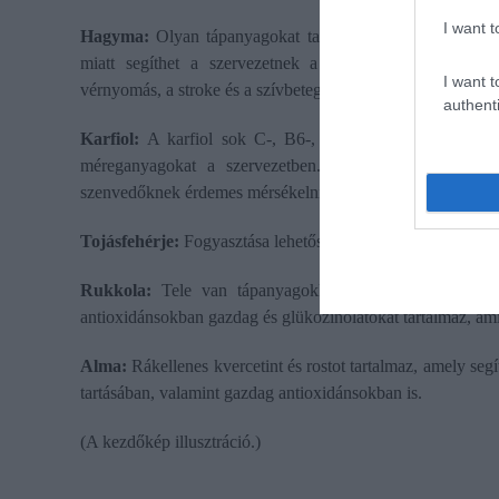
I want t
Hagyma:
Olyan tápanyagokat tartalmaz, mint a B6- és C-
miatt segíthet a szervezetnek a rák elleni küzdelemb
I want t
vérnyomás, a stroke és a szívbetegségek kockázatát.
authenti
Karfiol:
A karfiol sok C-, B6-, B9- és K-vitamint, valam
méreganyagokat a szervezetben. Azonban a karfiol né
szenvedőknek érdemes mérsékelni a fogyasztását.
Tojásfehérje:
Fogyasztása lehetőséget ad a fehérjeszint növ
Rukkola:
Tele van tápanyagokkal, mint a magnézium,
antioxidánsokban gazdag és glükozinolátokat tartalmaz, am
Alma:
Rákellenes kvercetint és rostot tartalmaz, amely segí
tartásában, valamint gazdag antioxidánsokban is.
(A kezdőkép illusztráció.)