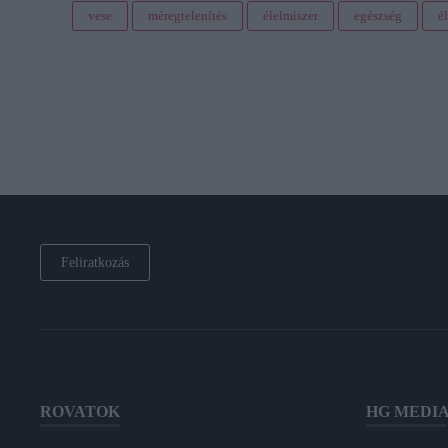
vese
méregtelenítés
élelmiszer
egészség
é
Feliratkozás
ROVATOK
HG MEDI