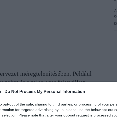
A
S
k
zervezet méregtelenítésében. Például
yagokat és a felesleges folyadékot,
átriumszintet. A termelt hormonjainak
u -
Do Not Process My Personal Information
 a csontok erősítésében van szerepük.
to opt-out of the sale, sharing to third parties, or processing of your per
sztása hozzájárulhat a vese megfelelő
formation for targeted advertising by us, please use the below opt-out s
r selection. Please note that after your opt-out request is processed y
séhez.