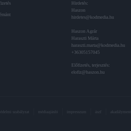
izetés
Hirdetés:
Haszon
émánt
hirdetes@kodmedia.hu
Haszon Agrár
Haraszti Márta
haraszti.marta@kodmedia.hu
+36305157045
Előfizetés, terjesztés:
elofiz@haszon.hu
védelmi szabályzat
médiaajánló
impresszum
ászf
akadálymente