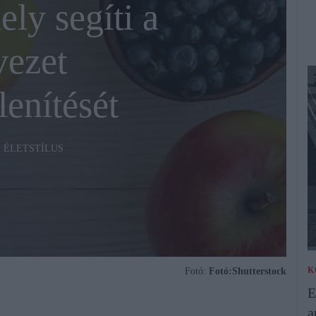
ely segíti a
vezet
enítését
ÉLETSTÍLUS
K
Fotó:
Fotó:Shutterstock
E
a