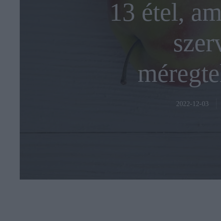
13 étel, am
szer
méregtel
2022-12-03