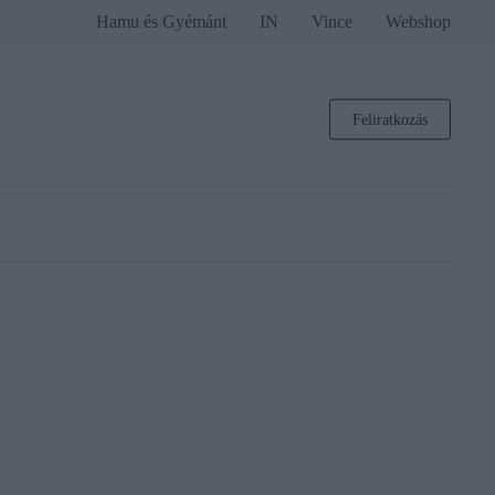
Hamu és Gyémánt
IN
Vince
Webshop
Feliratkozás