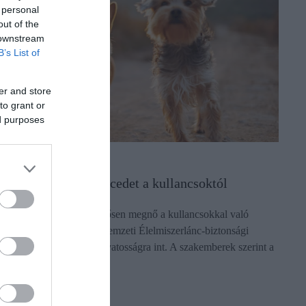
 personal
out of the
 downstream
B’s List of
er and store
to grant or
ed purposes
LETMÓD
gy védd házi kedvencedet a kullancsoktól
 nyári hónapokban jelentősen megnő a kullancsokkal való
alálkozás esélye, ezért a Nemzeti Élelmiszerlánc-biztonsági
ivatal (Nébih) fokozott óvatosságra int. A szakemberek szerint a
egelőzés…
ectangle