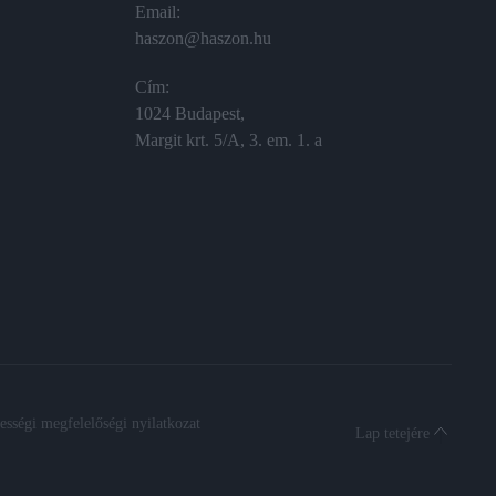
Email:
haszon@haszon.hu
Cím:
1024 Budapest,
Margit krt. 5/A, 3. em. 1. a
sségi megfelelőségi nyilatkozat
Lap tetejére