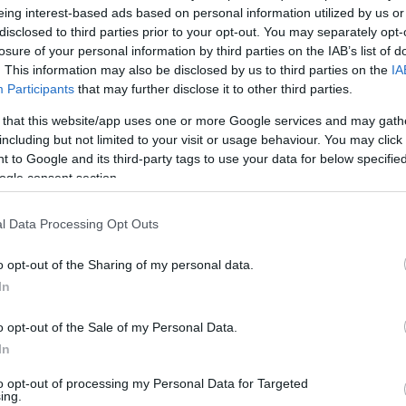
eing interest-based ads based on personal information utilized by us or
disclosed to third parties prior to your opt-out. You may separately opt-
losure of your personal information by third parties on the IAB’s list of
rált forrásként a Google Keresőben!
. This information may also be disclosed by us to third parties on the
IA
Participants
that may further disclose it to other third parties.
 that this website/app uses one or more Google services and may gath
egségek elkerülésében
including but not limited to your visit or usage behaviour. You may click 
 to Google and its third-party tags to use your data for below specifi
ogle consent section.
rónikus vesebetegségben (CKD), ami miatt felhalmozódik a
dnak róla, hogy ilyen betegségük van. Azonban a megfelelő
É
tát, így hozzájárulhat az egészségünk fenntartásához. A
l Data Processing Opt Outs
Í
áját mi is közöljük.
o opt-out of the Sharing of my personal data.
(például a tonhal, a lazacot vagy a pisztráng) pedig jó adag
A
In
 vér zsírszintjét és a vérnyomást. Ugyanakkor vesebetegség
t
.
o opt-out of the Sale of my Personal Data.
H
In
m
kezik, miközben rostban, C- és K-vitaminban gazdag.
r
to opt-out of processing my Personal Data for Targeted
ing.