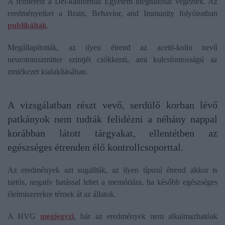
A felmérést a Dél-kaliforniai Egyetem idegtudósai végezték. Az
eredményeiket a Brain, Behavior, and Immunity folyóiratban
publikálták
.
Megállapították, az ilyen étrend az acetil-kolin nevű
neurotranszmitter szintjét csökkenti, ami kulcsfontosságú az
emlékezet kialakításában.
A vizsgálatban részt vevő, serdülő korban lévő
patkányok nem tudták felidézni a néhány nappal
korábban látott tárgyakat, ellentétben az
egészséges étrenden élő kontrollcsoporttal.
Az eredmények azt sugallták, az ilyen típusú étrend akkor is
tartós, negatív hatással lehet a memóriára, ha később egészséges
élelmiszerekre térnek át az állatok.
A HVG
megjegyzi
, bár az eredmények nem alkalmazhatóak