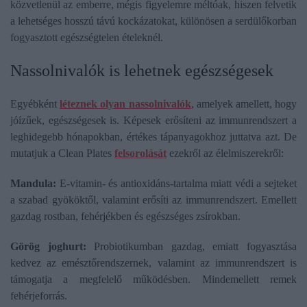
közvetlenül az emberre, mégis figyelemre méltóak, hiszen felvetik
a lehetséges hosszú távú kockázatokat, különösen a serdülőkorban
fogyasztott egészségtelen ételeknél.
Nassolnivalók is lehetnek egészségesek
Egyébként
léteznek olyan nassolnivalók
, amelyek amellett, hogy
jóízűek, egészségesek is. Képesek erősíteni az immunrendszert a
leghidegebb hónapokban, értékes tápanyagokhoz juttatva azt. De
mutatjuk a Clean Plates
felsorolását
ezekről az élelmiszerekről:
Mandula:
E-vitamin- és antioxidáns-tartalma miatt védi a sejteket
a szabad gyököktől, valamint erősíti az immunrendszert. Emellett
gazdag rostban, fehérjékben és egészséges zsírokban.
Görög joghurt:
Probiotikumban gazdag, emiatt fogyasztása
kedvez az emésztőrendszernek, valamint az immunrendszert is
támogatja a megfelelő működésben. Mindemellett remek
fehérjeforrás.