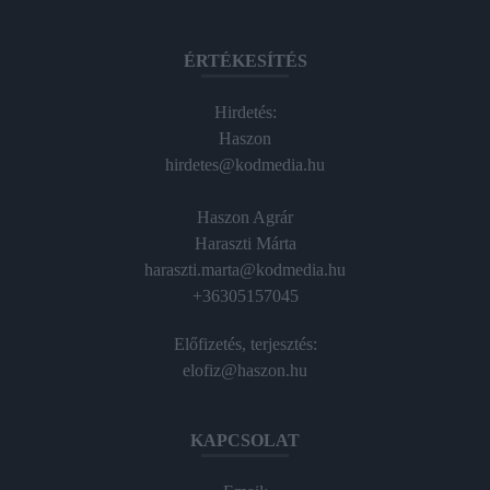
ÉRTÉKESÍTÉS
Hirdetés:
Haszon
hirdetes@kodmedia.hu
Haszon Agrár
Haraszti Márta
haraszti.marta@kodmedia.hu
+36305157045
Előfizetés, terjesztés:
elofiz@haszon.hu
KAPCSOLAT