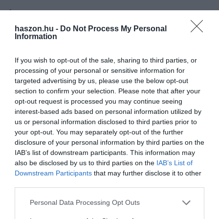
Áfonya:
A benne található C-vitamin fontos szerepet játszik a
fehérvérsejt-képződésben, így segíthet legyőzni a kórokozókat a
haszon.hu -
Do Not Process My Personal
Information
szervezetben.
Narancs:
Szintén bőségesen ellátja a szervezetet C-vitaminnal.
If you wish to opt-out of the sale, sharing to third parties, or
Antioxidánsokban és gyulladáscsökkentő vegyületekben is
processing of your personal or sensitive information for
targeted advertising by us, please use the below opt-out
gazdag, valamint erősíti az immunrendszert is.
section to confirm your selection. Please note that after your
opt-out request is processed you may continue seeing
Étcsokoládé:
Immunerősítő, gyulladásgátló flavanolokat
interest-based ads based on personal information utilized by
tartalmaz. A 70 százalékos, vagy annál nagyobb kakaótartalmú
us or personal information disclosed to third parties prior to
étcsokoládékat érdemes (mértékkel) fogyasztani a kedvező
your opt-out. You may separately opt-out of the further
hatások elérése érdekében.
disclosure of your personal information by third parties on the
IAB’s list of downstream participants. This information may
also be disclosed by us to third parties on the
IAB’s List of
cukor
zsír
étrend
patkányok
memória
Downstream Participants
that may further disclose it to other
third parties.
kutatás
eredmény
Please note that this website/app uses one or more Google
Personal Data Processing Opt Outs
services and may gather and store information including but