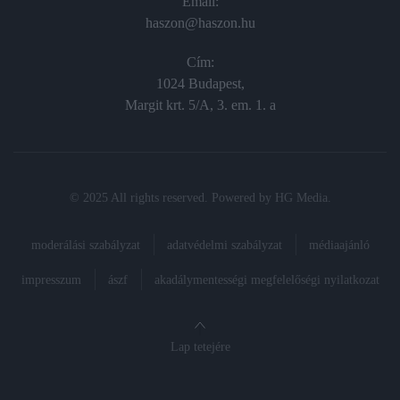
Email:
haszon@haszon.hu
Cím:
1024 Budapest,
Margit krt. 5/A, 3. em. 1. a
© 2025 All rights reserved. Powered by
HG Media
.
moderálási szabályzat
adatvédelmi szabályzat
médiaajánló
impresszum
ászf
akadálymentességi megfelelőségi nyilatkozat
Lap tetejére