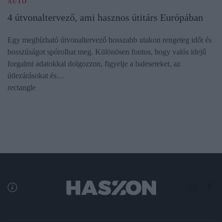
AUTÓ
4 útvonaltervező, ami hasznos útitárs Európában
Egy megbízható útvonaltervező hosszabb utakon rengeteg időt és
bosszúságot spórolhat meg. Különösen fontos, hogy valós idejű
forgalmi adatokkal dolgozzon, figyelje a baleseteket, az
útlezárásokat és…
rectangle