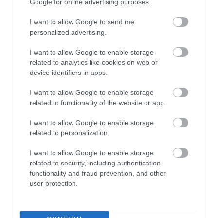
Google for online advertising purposes.
I want to allow Google to send me
personalized advertising.
I want to allow Google to enable storage
related to analytics like cookies on web or
NYARALÁS
device identifiers in apps.
Most ezeket a turistákat sarcolja meg Barcelona
vezetése
I want to allow Google to enable storage
related to functionality of the website or app.
A tömegturizmus és a túlzsúfoltság visszaszorítása érdekében
I want to allow Google to enable storage
Barcelona városvezetése közel a háromszorosára növelné a
related to personalization.
tengerjáró hajókkal érkező, kevesebb mint 12 órát tartózkodó
látogatók napi…
I want to allow Google to enable storage
related to security, including authentication
functionality and fraud prevention, and other
user protection.