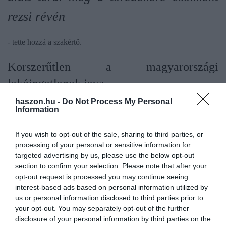
rezsi révén
- tette hozzá a szakértő.
Korszerűtlen a magyarországi
lakóingatlanok java
haszon.hu -
Do Not Process My Personal
Egy tavaly év végén készült elemzésből az is
kiderül
, mennyibe
Information
kerülne nemzetgazdasági szinten a lakásállomány korszerűsítése
az akkori árak mellett. Arra jutottak, a több mint 4,5 millió hazai
If you wish to opt-out of the sale, sharing to third parties, or
lakóingatlan körülbelül 60 százaléka családi ház. A téglaépítésű
processing of your personal or sensitive information for
targeted advertising by us, please use the below opt-out
társasházi lakások és a panellakások állománya pedig 20-20
section to confirm your selection. Please note that after your
százalék körül lehet. 1990 előtt épült az ingatlanok mintegy 80
opt-out request is processed you may continue seeing
százaléka, melyek óriási része elavult energetikai szempontból.
interest-based ads based on personal information utilized by
us or personal information disclosed to third parties prior to
your opt-out. You may separately opt-out of the further
A számítás szerint mintegy 18-19 ezer milliárd
disclosure of your personal information by third parties on the