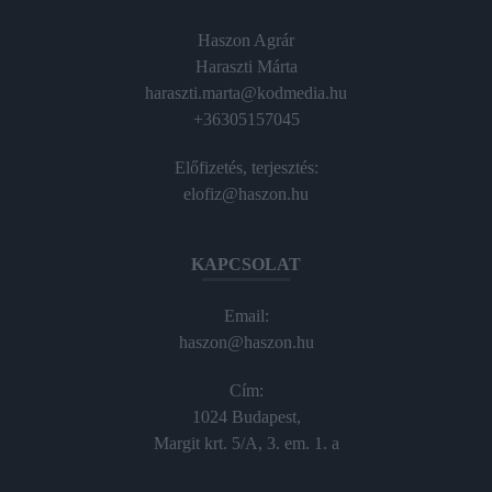
Haszon Agrár
Haraszti Márta
haraszti.marta@kodmedia.hu
+36305157045
Előfizetés, terjesztés:
elofiz@haszon.hu
KAPCSOLAT
Email:
haszon@haszon.hu
Cím:
1024 Budapest,
Margit krt. 5/A, 3. em. 1. a