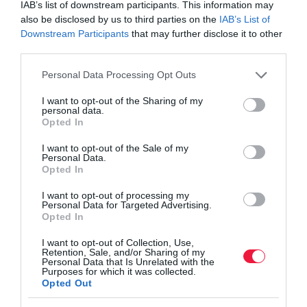
forintra lenne szükség az összes korszerűtlen
IAB’s list of downstream participants. This information may
also be disclosed by us to third parties on the
IAB’s List of
magyarországi lakóingatlan felújításához, ami
Downstream Participants
that may further disclose it to other
több, mint a teljes 2021-es magyar GDP harmada.
third parties.
A hazai építőipar össztermelése 5400 milliárd
Please note that this website/app uses one or more Google
Personal Data Processing Opt Outs
forint volt akkor, tehát kijelenthető, sokévnyi
services and may gather and store information including but
munkát jelentene egy hasonló projekt.
not limited to your visit or usage behaviour. You may click to
I want to opt-out of the Sharing of my
personal data.
grant or deny consent to Google and its third-party tags to
Opted In
use your data for below specified purposes in below Google
consent section.
rezsi
korszerűsítés
kádár-kocka
energetika
I want to opt-out of the Sale of my
Personal Data.
Opted In
felújítás
beruházás
I want to opt-out of processing my
Personal Data for Targeted Advertising.
Opted In
I want to opt-out of Collection, Use,
Retention, Sale, and/or Sharing of my
Personal Data that Is Unrelated with the
Purposes for which it was collected.
Opted Out