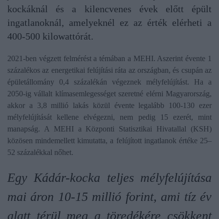
kockáknál és a kilencvenes évek előtt épült
ingatlanoknál, amelyeknél ez az érték elérheti a
400-500 kilowattórát.
2021-ben végzett felmérést a témában a MEHI. Aszerint évente 1
százalékos az energetikai felújítási ráta az országban, és csupán az
épületállomány 0,4 százalékán végeznek mélyfelújítást. Ha a
2050-ig vállalt klímasemlegességet szeretné elérni Magyarország,
akkor a 3,8 millió lakás közül évente legalább 100-130 ezer
mélyfelújítását kellene elvégezni, nem pedig 15 ezerét, mint
manapság. A MEHI a Központi Statisztikai Hivatallal (KSH)
közösen mindemellett kimutatta, a felújított ingatlanok értéke 25–
52 százalékkal nőhet.
Egy Kádár-kocka teljes mélyfelújítása
mai áron 10-15 millió forint, ami tíz év
alatt térül meg a töredékére csökkent