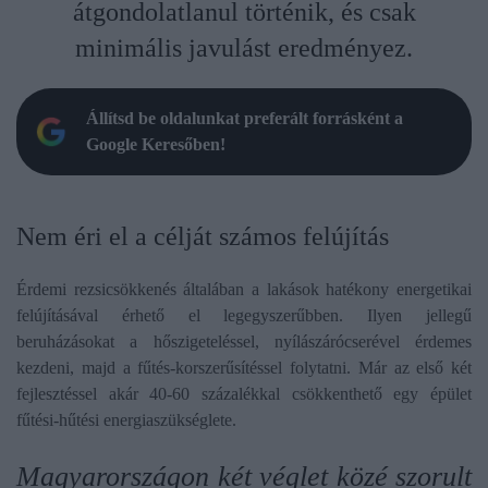
átgondolatlanul történik, és csak
minimális javulást eredményez.
Állítsd be oldalunkat preferált forrásként a
Google Keresőben!
Nem éri el a célját számos felújítás
Érdemi rezsicsökkenés általában a lakások hatékony energetikai
felújításával érhető el legegyszerűbben. Ilyen jellegű
beruházásokat a hőszigeteléssel, nyílászárócserével érdemes
kezdeni, majd a fűtés-korszerűsítéssel folytatni. Már az első két
fejlesztéssel akár 40-60 százalékkal csökkenthető egy épület
fűtési-hűtési energiaszükséglete.
Magyarországon két véglet közé szorult