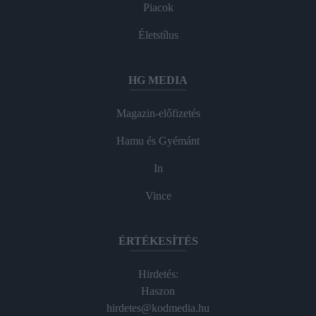
Piacok
Életstílus
HG MEDIA
Magazin-előfizetés
Hamu és Gyémánt
In
Vince
ÉRTÉKESÍTÉS
Hirdetés:
Haszon
hirdetes@kodmedia.hu