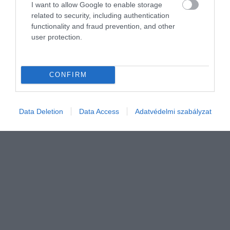
I want to allow Google to enable storage
Egyre többen keresnek állandó otthont a
related to security, including authentication
Balatonnál, de miért?
functionality and fraud prevention, and other
user protection.
Megjelentek a nyugdíjasok és a home office-ból dolgozók a
balatoni ingatlanok vevői között, akik nem a kertes, hanem
társasházi lakásokat keresik.
CONFIRM
Data Deletion
Data Access
Adatvédelmi szabályzat