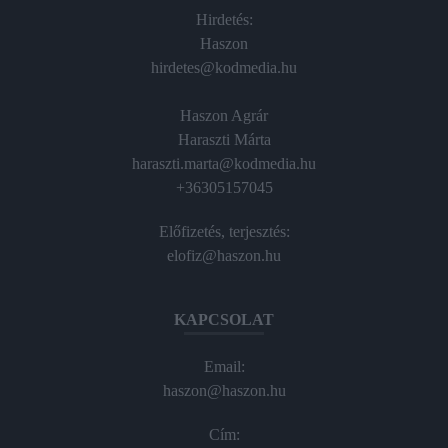
Hirdetés:
Haszon
hirdetes@kodmedia.hu
Haszon Agrár
Haraszti Márta
haraszti.marta@kodmedia.hu
+36305157045
Előfizetés, terjesztés:
elofiz@haszon.hu
KAPCSOLAT
Email:
haszon@haszon.hu
Cím: