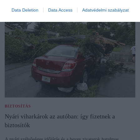
Data Deletion
Data Access
Adatvédelmi szabályzat
BIZTOSÍTÁS
Nyári viharkárok az autóban: így fizetnek a
biztosítók
A nyári szélsőséges időjárás és a heves zivatarok hatalmas