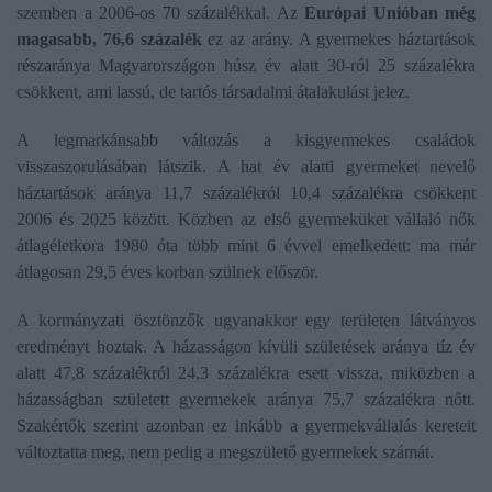
szemben a 2006-os 70 százalékkal. Az
Európai Unióban még
magasabb, 76,6 százalék
ez az arány. A gyermekes háztartások
részaránya Magyarországon húsz év alatt 30-ról 25 százalékra
csökkent, ami lassú, de tartós társadalmi átalakulást jelez.
A legmarkánsabb változás a kisgyermekes családok
visszaszorulásában látszik. A hat év alatti gyermeket nevelő
háztartások aránya 11,7 százalékról 10,4 százalékra csökkent
2006 és 2025 között. Közben az első gyermeküket vállaló nők
átlagéletkora 1980 óta több mint 6 évvel emelkedett: ma már
átlagosan 29,5 éves korban szülnek először.
A kormányzati ösztönzők ugyanakkor egy területen látványos
eredményt hoztak. A házasságon kívüli születések aránya tíz év
alatt 47,8 százalékról 24,3 százalékra esett vissza, miközben a
házasságban született gyermekek aránya 75,7 százalékra nőtt.
Szakértők szerint azonban ez inkább a gyermekvállalás kereteit
változtatta meg, nem pedig a megszülető gyermekek számát.