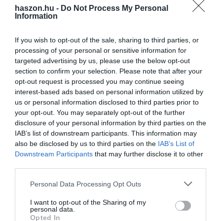
haszon.hu -
Do Not Process My Personal
Information
Olvasd el ezt is!
If you wish to opt-out of the sale, sharing to third parties, or
Nők40: így számítják be a gyermeknevelést
processing of your personal or sensitive information for
szolgálati időként
targeted advertising by us, please use the below opt-out
Ezek a juttatások és kedvezmények járnak az
section to confirm your selection. Please note that after your
egygyermekes szülőknek 2025-ben
opt-out request is processed you may continue seeing
Így használható fel az egészségpénztári pénz a
interest-based ads based on personal information utilized by
gyermekek iskolakezdésére
us or personal information disclosed to third parties prior to
your opt-out. You may separately opt-out of the further
disclosure of your personal information by third parties on the
IAB’s list of downstream participants. This information may
háztartás
életstílus
statisztika
eurostat
gyermek
also be disclosed by us to third parties on the
IAB’s List of
Downstream Participants
that may further disclose it to other
third parties.
Please note that this website/app uses one or more Google
Personal Data Processing Opt Outs
services and may gather and store information including but
not limited to your visit or usage behaviour. You may click to
I want to opt-out of the Sharing of my
personal data.
grant or deny consent to Google and its third-party tags to
Opted In