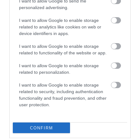
I want to allow Google to send me
TECH
personalized advertising.
Hasznos funkciók jönnek a Whatsappra, érdemes
I want to allow Google to enable storage
frissíteni
related to analytics like cookies on web or
device identifiers in apps.
A Meta egy sor újdonságot vezet be a népszerű üzenetküldő
alkalmazásban, így a felhasználók mostantól okostelefon nélkül is
I want to allow Google to enable storage
related to functionality of the website or app.
regisztrálhatnak iPaden, könnyebben kezelhetik a PDF-fájlokat,
és…
I want to allow Google to enable storage
related to personalization.
I want to allow Google to enable storage
related to security, including authentication
functionality and fraud prevention, and other
user protection.
CONFIRM