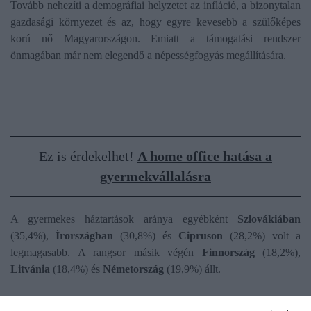
Tovább nehezíti a demográfiai helyzetet az infláció, a bizonytalan
gazdasági környezet és az, hogy egyre kevesebb a szülőképes
korú nő Magyarországon. Emiatt a támogatási rendszer
önmagában már nem elegendő a népességfogyás megállítására.
Ez is érdekelhet!
A home office hatása a
gyermekvállalásra
A gyermekes háztartások aránya egyébként
Szlovákiában
(35,4%),
Írországban
(30,8%) és
Cipruson
(28,2%) volt a
legmagasabb. A rangsor másik végén
Finnország
(18,2%),
Litvánia
(18,4%) és
Németország
(19,9%) állt.