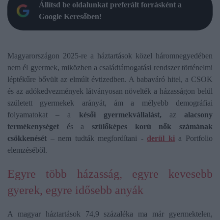
Állítsd be oldalunkat preferált forrásként a
Google Keresőben!
Magyarországon 2025-re a háztartások közel háromnegyedében
nem él gyermek, miközben a családtámogatási rendszer történelmi
léptékűre bővült az elmúlt évtizedben. A babaváró hitel, a CSOK
és az adókedvezmények látványosan növelték a házasságon belül
született gyermekek arányát, ám a mélyebb demográfiai
folyamatokat – a
késői gyermekvállalást,
az
alacsony
termékenységet
és a
szülőképes korú nők számának
csökkenését
– nem tudták megfordítani -
derül ki
a Portfolio
elemzéséből.
Egyre több házasság, egyre kevesebb
gyerek, egyre idősebb anyák
A magyar háztartások 74,9 százaléka ma már gyermektelen,