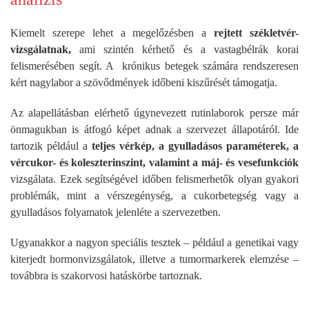
Kiemelt szerepe lehet a megelőzésben a
rejtett székletvér-
vizsgálatnak,
ami szintén kérhető és a vastagbélrák korai
felismerésében segít. A krónikus betegek számára rendszeresen
kért nagylabor a szövődmények időbeni kiszűrését támogatja.
Az alapellátásban elérhető úgynevezett rutinlaborok persze már
önmagukban is átfogó képet adnak a szervezet állapotáról. Ide
tartozik például a
teljes vérkép, a gyulladásos paraméterek, a
vércukor- és koleszterinszint, valamint a máj- és vesefunkciók
vizsgálata. Ezek segítségével időben felismerhetők olyan gyakori
problémák, mint a vérszegénység, a cukorbetegség vagy a
gyulladásos folyamatok jelenléte a szervezetben.
Ugyanakkor a nagyon speciális tesztek – például a genetikai vagy
kiterjedt hormonvizsgálatok, illetve a tumormarkerek elemzése –
továbbra is szakorvosi hatáskörbe tartoznak.