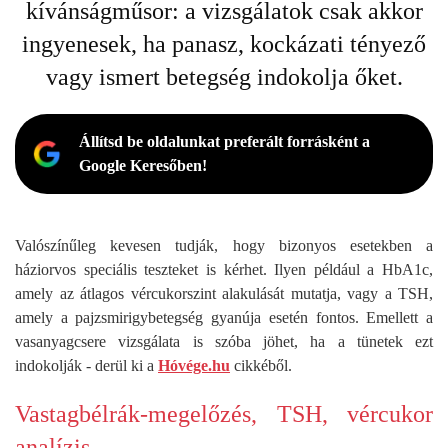
kívánságműsor: a vizsgálatok csak akkor
ingyenesek, ha panasz, kockázati tényező
vagy ismert betegség indokolja őket.
Állítsd be oldalunkat preferált forrásként a
Google Keresőben!
Valószínűleg kevesen tudják, hogy bizonyos esetekben a
háziorvos speciális teszteket is kérhet. Ilyen például a HbA1c,
amely az átlagos vércukorszint alakulását mutatja, vagy a TSH,
amely a pajzsmirigybetegség gyanúja esetén fontos. Emellett a
vasanyagcsere vizsgálata is szóba jöhet, ha a tünetek ezt
indokolják - derül ki a
Hóvége.hu
cikkéből.
Vastagbélrák-megelőzés, TSH, vércukor
analízis