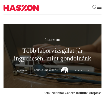
ÉLETMÓD
Több laborvizsgálat jár
ingyenesen, mint gondolnánk
KARÁCSONY ZOLTÁN
2026-04-25
ÉLETSTÍLUS
Fotó:
National Cancer Institute/Unsplash