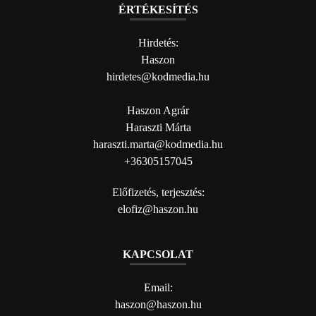
ÉRTÉKESÍTÉS
Hirdetés:
Haszon
hirdetes@kodmedia.hu
Haszon Agrár
Haraszti Márta
haraszti.marta@kodmedia.hu
+36305157045
Előfizetés, terjesztés:
elofiz@haszon.hu
KAPCSOLAT
Email:
haszon@haszon.hu