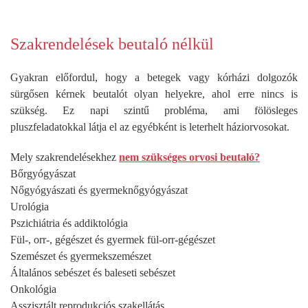
Szakrendelések beutaló nélkül
Gyakran előfordul, hogy a betegek vagy kórházi dolgozók
sürgősen kérnek beutalót olyan helyekre, ahol erre nincs is
szükség. Ez napi szintű probléma, ami fölösleges
pluszfeladatokkal látja el az egyébként is leterhelt háziorvosokat.
Mely szakrendelésekhez
nem szükséges orvosi beutaló?
Bőrgyógyászat
Nőgyógyászati és gyermeknőgyógyászat
Urológia
Pszichiátria és addiktológia
Fül-, orr-, gégészet és gyermek fül-orr-gégészet
Szemészet és gyermekszemészet
Általános sebészet és baleseti sebészet
Onkológia
Asszisztált reprodukciós szakellátás