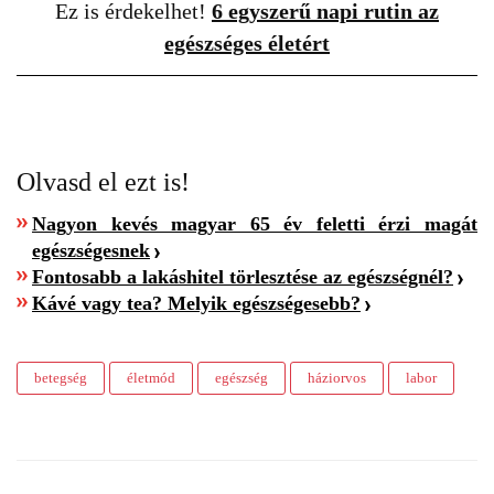
Ez is érdekelhet!
6 egyszerű napi rutin az
egészséges életért
Olvasd el ezt is!
Nagyon kevés magyar 65 év feletti érzi magát
egészségesnek
Fontosabb a lakáshitel törlesztése az egészségnél?
Kávé vagy tea? Melyik egészségesebb?
betegség
életmód
egészség
háziorvos
labor