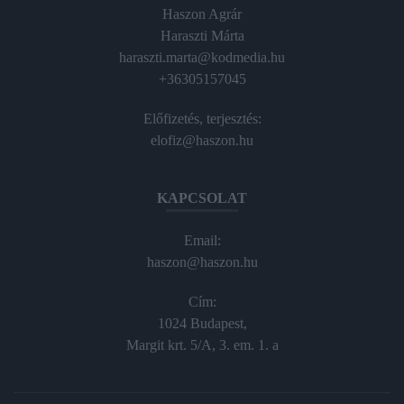
Haszon Agrár
Haraszti Márta
haraszti.marta@kodmedia.hu
+36305157045
Előfizetés, terjesztés:
elofiz@haszon.hu
KAPCSOLAT
Email:
haszon@haszon.hu
Cím:
1024 Budapest,
Margit krt. 5/A, 3. em. 1. a