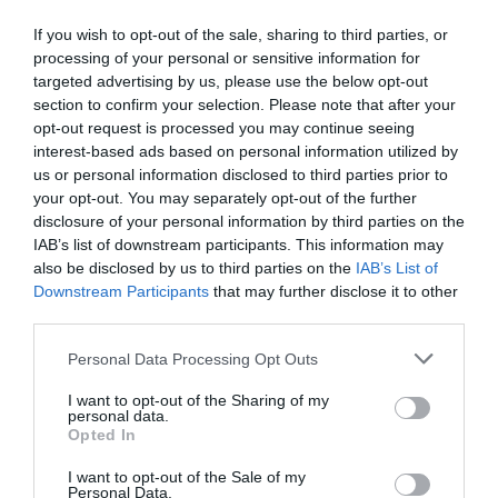
Nincs fék az albérletárakon, ennyiért vehetsz ki egy
If you wish to opt-out of the sale, sharing to third parties, or
lakást
processing of your personal or sensitive information for
targeted advertising by us, please use the below opt-out
section to confirm your selection. Please note that after your
opt-out request is processed you may continue seeing
interest-based ads based on personal information utilized by
us or personal information disclosed to third parties prior to
albérlet
díjak
visszaesés
budapest
your opt-out. You may separately opt-out of the further
disclosure of your personal information by third parties on the
vidéki városok
IAB’s list of downstream participants. This information may
also be disclosed by us to third parties on the
IAB’s List of
Downstream Participants
that may further disclose it to other
third parties.
Please note that this website/app uses one or more Google
Personal Data Processing Opt Outs
services and may gather and store information including but
not limited to your visit or usage behaviour. You may click to
I want to opt-out of the Sharing of my
personal data.
grant or deny consent to Google and its third-party tags to
Opted In
use your data for below specified purposes in below Google
consent section.
I want to opt-out of the Sale of my
Personal Data.