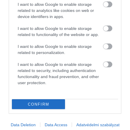
I want to allow Google to enable storage
Az Országos Kórházi Főigazgatóság frissen közzétett 2026.
related to analytics like cookies on web or
júliusi adatai alapján a GKI megvizsgálta, hogyan alakult a
device identifiers in apps.
háziorvosi praxisok száma Magyarországon 2010 óta, illetve hol
vannak a „fehér…
I want to allow Google to enable storage
related to functionality of the website or app.
I want to allow Google to enable storage
related to personalization.
I want to allow Google to enable storage
related to security, including authentication
functionality and fraud prevention, and other
user protection.
CONFIRM
Data Deletion
Data Access
Adatvédelmi szabályzat