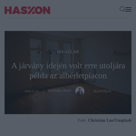
INGATLAN
A járvány idején volt erre utoljára
példa az albérletpiacon
MOLNÁR JÁNOS
2025-12-11
ÉLETSTÍLUS
Fotó:
Christian Lue/Unsplash