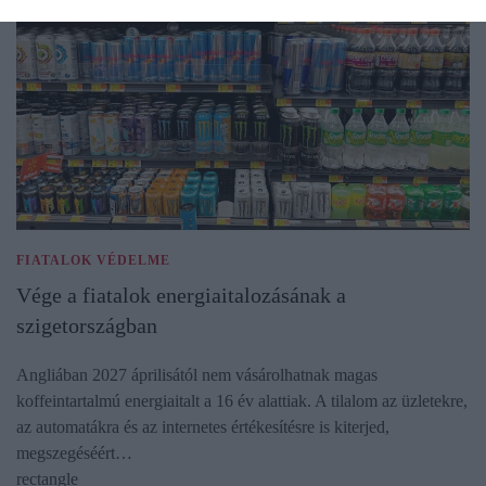
FIATALOK VÉDELME
Vége a fiatalok energiaitalozásának a
szigetországban
Angliában 2027 áprilisától nem vásárolhatnak magas
koffeintartalmú energiaitalt a 16 év alattiak. A tilalom az üzletekre,
az automatákra és az internetes értékesítésre is kiterjed,
megszegéséért…
rectangle