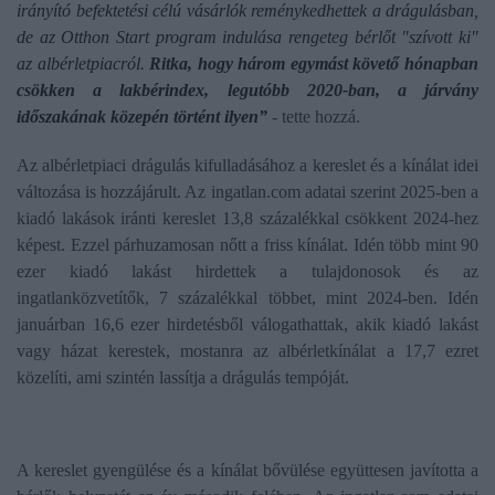
irányító befektetési célú vásárlók reménykedhettek a drágulásban,
de az Otthon Start program indulása rengeteg bérlőt "szívott ki"
az albérletpiacról.
Ritka, hogy három egymást követő hónapban
csökken a lakbérindex, legutóbb 2020-ban, a járvány
időszakának közepén történt ilyen”
- tette hozzá.
Az albérletpiaci drágulás kifulladásához a kereslet és a kínálat idei
változása is hozzájárult. Az ingatlan.com adatai szerint 2025-ben a
kiadó lakások iránti kereslet 13,8 százalékkal csökkent 2024-hez
képest. Ezzel párhuzamosan nőtt a friss kínálat. Idén több mint 90
ezer kiadó lakást hirdettek a tulajdonosok és az
ingatlanközvetítők, 7 százalékkal többet, mint 2024-ben. Idén
januárban 16,6 ezer hirdetésből válogathattak, akik kiadó lakást
vagy házat kerestek, mostanra az albérletkínálat a 17,7 ezret
közelíti, ami szintén lassítja a drágulás tempóját.
A kereslet gyengülése és a kínálat bővülése együttesen javította a