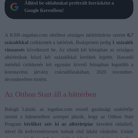
Állítsd be oldalunkat preferált forrásként a
Google Keresőben!
A KSH–ingatlan.com októberi országos lakbérindexe szerint
0,7
százalékkal
csökkentek a lakbérek, Budapesten pedig
1 százalék
visszaesés
következett be. Az elmúlt két hónapban az országos
albérletárak közel két százalékkal kerültek lejjebb. Hasonló
mértékű csökkenés két egymást követő hónapban legutóbb a
koronavírus járvány csúcsidőszakában, 2020 november-
decemberében történt.
Az Otthon Start áll a háttérben
Balogh László, az ingatlan.com vezető gazdasági szakértője
szerint a lejtmenetben szerepet játszik, hogy az Otthon Start
Program
bérlőket szív ki az albérletpiac
keresleti oldaláról,
mivel ők kedvezményesen tudnak első lakást vásárolni. Emiatt