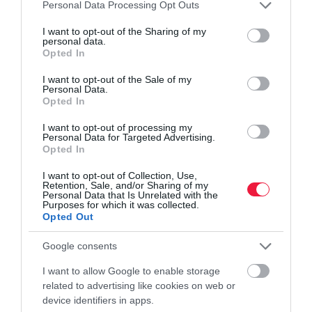
Please note that this website/app uses one or more Google
Personal Data Processing Opt Outs
albérlet
budapest
lakás
ingatlan
bérlés
services and may gather and store information including but
not limited to your visit or usage behaviour. You may click to
I want to opt-out of the Sharing of my
personal data.
grant or deny consent to Google and its third-party tags to
Opted In
use your data for below specified purposes in below Google
consent section.
I want to opt-out of the Sale of my
Personal Data.
Opted In
I want to opt-out of processing my
Personal Data for Targeted Advertising.
Opted In
I want to opt-out of Collection, Use,
Retention, Sale, and/or Sharing of my
Personal Data that Is Unrelated with the
Purposes for which it was collected.
Opted Out
Google consents
I want to allow Google to enable storage
related to advertising like cookies on web or
device identifiers in apps.