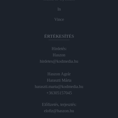
In
Vince
ÉRTÉKESÍTÉS
Hirdetés:
Haszon
hirdetes@kodmedia.hu
Haszon Agrár
Haraszti Márta
haraszti.marta@kodmedia.hu
+36305157045
Előfizetés, terjesztés:
elofiz@haszon.hu