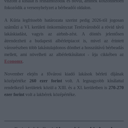
viszont a kínálat is felhalmozódik és bővül, aminek köszönhetően
fokozódik a versenyhelyzet a bérbeadói oldalon.
A Kúria legfrissebb határozata szerint pedig 2026-tól jogosan
száműzi a VI. kerületi önkormányzat Terézvárosból a rövid távú
lakáskiadást, vagyis az airbnb-zést. A döntés jelentősen
átrendezheti a budapesti albérletpiacot is, mivel az érintett
városrészben több lakástulajdonos dönthet a hosszútávú bérbeadás
mellett, ami növelheti az albérletkínálatot - írja cikkében az
Economx
.
November elején a fővárosi kiadó lakások bérleti díjának
középértéke
260 ezer forint
volt. A legnagyobb kínálattal
rendelkező kerületek közül a XIII. és a XI. kerületben is
270-270
ezer forint
volt a lakbérek középértéke.