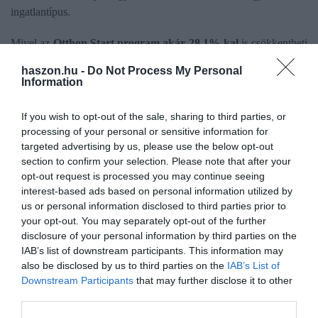
ingatlantípus.
Mivel az
Otthon Start program akár 28,1%-kal
is csökkentheti
a törlesztőrészletet, jól látszik, hogy a bekövetkezett 8–9%-os
haszon.hu -
Do Not Process My Personal
áremelkedés bár jelentős, még nem elég ahhoz, hogy teljesen
Information
eltüntesse a támogatott hitel előnyét.
If you wish to opt-out of the sale, sharing to third parties, or
processing of your personal or sensitive information for
targeted advertising by us, please use the below opt-out
section to confirm your selection. Please note that after your
Olvasd el ezt is!
opt-out request is processed you may continue seeing
interest-based ads based on personal information utilized by
Rejtett lakásvásárlási kockázatok: bukhatod a
us or personal information disclosed to third parties prior to
foglalót is
your opt-out. You may separately opt-out of the further
Ilyen feltételekkel vehetsz fel 100 millió forint
disclosure of your personal information by third parties on the
lakáshitelt
IAB’s list of downstream participants. This information may
Személyi kölcsön és lakáshitel átlagbérből? Ennyit
also be disclosed by us to third parties on the
IAB’s List of
Downstream Participants
that may further disclose it to other
tudsz felvenni
third parties.