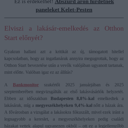
Ez is érdekelhet!
Abszurd áron hirdetnek
paneleket Kelet-Pesten
Elviszi a lakásár-emelkedés az Otthon
Start előnyét?
Gyakran hallani azt a kritikát az új, támogatott hitellel
kapcsolatban, hogy az ingatlanárak annyira megugrottak, hogy az
Otthon Start bevezetése után a vevők valójában ugyanott tartanak,
mint előtte. Valóban igaz ez az állítás?
A
Bankmonitor
szakértői 2025 januárjában és 2025
szeptemberében megvizsgálták az első lakásvásárlók helyzetét.
Ebben az időszakban
Budapesten 8,8%-kal
emelkedtek a
lakásárak, míg a
megyeszékhelyeken 9,4%-kal
nőtt a házak ára.
A fővárosban a vizsgálat a lakásokra fókuszált, mivel ezek iránt a
legnagyobb a kereslet, a megyeszékhelyeken pedig családi
házakat vettek alapul ugyanezen okból – ott ez a legjellemzőbb