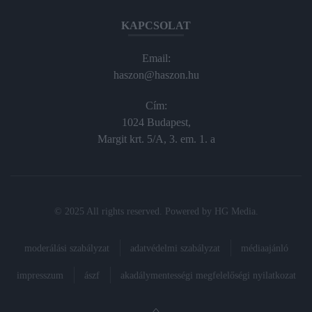
KAPCSOLAT
Email:
haszon@haszon.hu
Cím:
1024 Budapest,
Margit krt. 5/A, 3. em. 1. a
© 2025 All rights reserved. Powered by
HG Media
.
moderálási szabályzat
adatvédelmi szabályzat
médiaajánló
impresszum
ászf
akadálymentességi megfelelőségi nyilatkozat