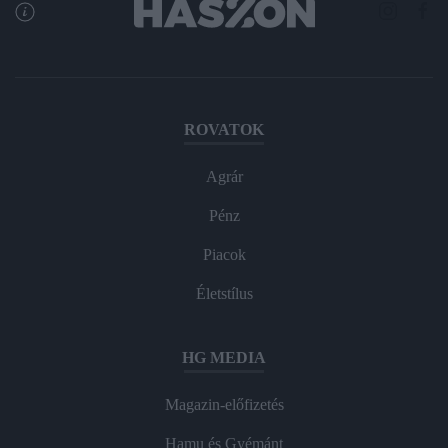
ROVATOK
Agrár
Pénz
Piacok
Életstílus
HG MEDIA
Magazin-előfizetés
Hamu és Gyémánt