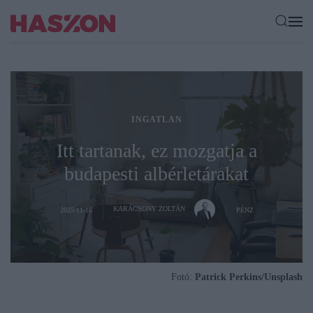
INGATLAN
Itt tartanak, ez mozgatja a
budapesti albérletárakat
KARÁCSONY ZOLTÁN
2025-11-16
PÉNZ
Fotó:
Patrick Perkins/Unsplash