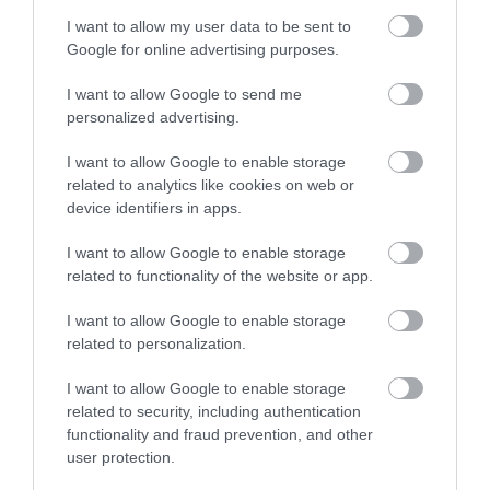
I want to allow my user data to be sent to
Google for online advertising purposes.
I want to allow Google to send me
personalized advertising.
I want to allow Google to enable storage
related to analytics like cookies on web or
device identifiers in apps.
PÉNZÜGYI HELYZET
I want to allow Google to enable storage
Igazságos? Így oszlik el a magyarok pénzügyi
related to functionality of the website or app.
vagyona
I want to allow Google to enable storage
related to personalization.
Egyre inkább kettészakad Magyarország vagyoni szempontból.
Miközben a lakosság gazdagabb fele birtokolja a teljes pénzügyi
I want to allow Google to enable storage
vagyon 95 százalékát, a szegényebb ötven százaléknak mindössze
related to security, including authentication
5 százalék…
functionality and fraud prevention, and other
user protection.