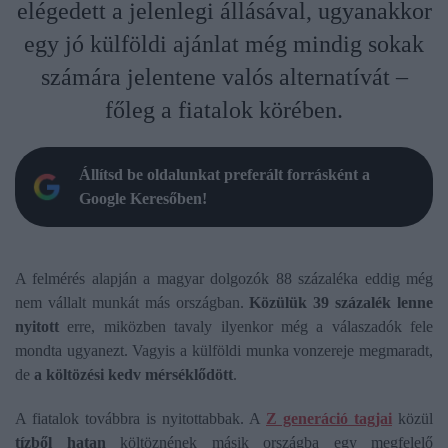
elégedett a jelenlegi állásával, ugyanakkor
egy jó külföldi ajánlat még mindig sokak
számára jelentene valós alternatívát –
főleg a fiatalok körében.
Állítsd be oldalunkat preferált forrásként a
Google Keresőben!
A felmérés alapján a magyar dolgozók 88 százaléka eddig még
nem vállalt munkát más országban.
Közülük 39 százalék lenne
nyitott
erre, miközben tavaly ilyenkor még a válaszadók fele
mondta ugyanezt. Vagyis a külföldi munka vonzereje megmaradt,
de
a költözési kedv mérséklődött
.
A fiatalok továbbra is nyitottabbak. A
Z generáció tagjai
közül
tízből hatan
költöznének másik országba egy megfelelő