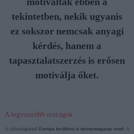
m
o
t
i
v
á
l
t
a
k
e
b
b
e
n
a
t
e
k
i
n
t
e
t
b
e
n
,
n
e
k
i
k
u
g
y
a
n
i
s
e
z
s
o
k
s
z
o
r
n
e
m
c
s
a
k
a
n
y
a
g
i
k
é
r
d
é
s
,
h
a
n
e
m
a
t
a
p
a
s
z
t
a
l
a
t
s
z
e
r
z
é
s
i
s
e
r
ő
s
e
n
m
o
t
i
v
á
l
j
a
ő
k
e
t
.
A legvonzóbb országok
A célországoknál
Európa továbbra is toronymagasan vezet
. A