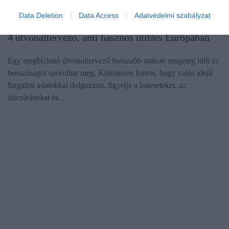
Data Deletion
Data Access
Adatvédelmi szabályzat
AUTÓ
4 útvonaltervező, ami hasznos útitárs Európában
Egy megbízható útvonaltervező hosszabb utakon rengeteg időt és
bosszúságot spórolhat meg. Különösen fontos, hogy valós idejű
forgalmi adatokkal dolgozzon, figyelje a baleseteket, az
útlezárásokat és…