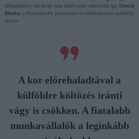
állásajánlatért, bár tavaly még tízből heten válaszoltak így.
Dencső
Blanka
, a Profession.hu piackutatási és üzletfejlesztési szakértője
szerint:
A
k
o
r
e
l
ő
r
e
h
a
l
a
d
t
á
v
a
l
a
k
ü
l
f
ö
l
d
r
e
k
ö
l
t
ö
z
é
s
i
r
á
n
t
i
v
á
g
y
i
s
c
s
ö
k
k
e
n
.
A
f
i
a
t
a
l
a
b
b
m
u
n
k
a
v
á
l
l
a
l
ó
k
a
l
e
g
i
n
k
á
b
b