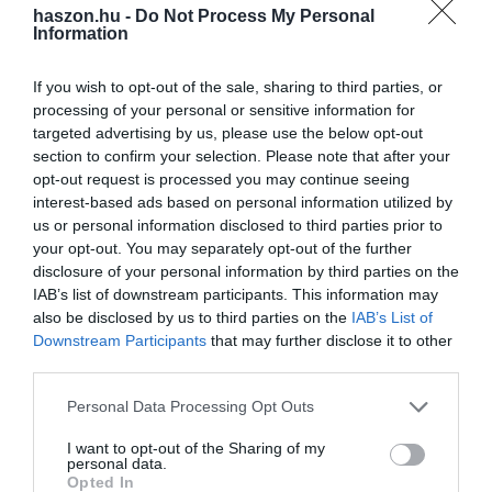
haszon.hu -
Do Not Process My Personal
Information
A lakhatási kérdés bizonytalanságot szül
If you wish to opt-out of the sale, sharing to third parties, or
processing of your personal or sensitive information for
Az országváltástól sokakat a gyakorlati akadályok tántorítanak el.
targeted advertising by us, please use the below opt-out
Azok körében, akik még nem dolgoztak külföldön, 32 százalék
section to confirm your selection. Please note that after your
családi okokat
, 31 százalék a
nyelvi nehézségeket
, 24 százalék
opt-out request is processed you may continue seeing
pedig a
bizonytalanságtól való félelmet említette
. Minden ötödik
interest-based ads based on personal information utilized by
válaszadó egyszerűen úgy látja, számára jobb itthon élni és
us or personal information disclosed to third parties prior to
your opt-out. You may separately opt-out of the further
dolgozni.
disclosure of your personal information by third parties on the
IAB’s list of downstream participants. This information may
A többség szerint nagy segítség lenne, ha a munkáltatók
also be disclosed by us to third parties on the
IAB’s List of
segítenének a költözésben is
. A külföldi munkára nyitott, de
Downstream Participants
that may further disclose it to other
tapasztalattal még nem rendelkező válaszadók 73 százaléka a
third parties.
lakhatási támogatást
tartaná a legfontosabbnak. Tízből hatan a
Please note that this website/app uses one or more Google
vízum- és munkavállalási ügyintézéshez várnának segítséget, 57
Personal Data Processing Opt Outs
services and may gather and store information including but
százalék pedig nyelvtanulási lehetőséget vagy képzést emelt ki.
not limited to your visit or usage behaviour. You may click to
I want to opt-out of the Sharing of my
Minden második válaszadó szerint a letelepedés utáni betanulási
personal data.
grant or deny consent to Google and its third-party tags to
Opted In
program is komoly könnyebbséget jelentene.