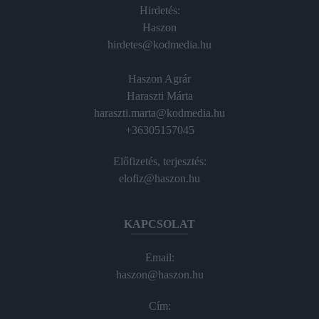
Hirdetés:
Haszon
hirdetes@kodmedia.hu
Haszon Agrár
Haraszti Márta
haraszti.marta@kodmedia.hu
+36305157045
Előfizetés, terjesztés:
elofiz@haszon.hu
KAPCSOLAT
Email:
haszon@haszon.hu
Cím: