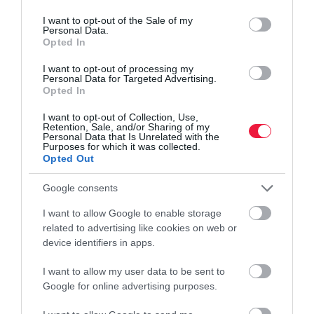
use your data for below specified purposes in below Google
consent section.
I want to opt-out of the Sale of my
Personal Data.
Olvasd el ezt is!
Opted In
Erre költözik a magyar: felértékelődött az
I want to opt-out of processing my
Personal Data for Targeted Advertising.
agglomeráció
Opted In
Külföldön él a gyerek? Ráfizethet a magyarországi
I want to opt-out of Collection, Use,
örökségre
Retention, Sale, and/or Sharing of my
Personal Data that Is Unrelated with the
Purposes for which it was collected.
Opted Out
Google consents
külföld
költözés
munkavállalás
munka
magyar
I want to allow Google to enable storage
related to advertising like cookies on web or
device identifiers in apps.
I want to allow my user data to be sent to
Google for online advertising purposes.