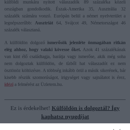
külföldi munkára nyitott válaszadók 89 százaléka közeli
országban gondolkodik. Észak-Amerika 35, Ausztrália 32
százalék számára vonzó. Európán belül a német nyelvterület a
legnépszerűbb:
Ausztriát
64, Svájcot 49, Németországot 46
százalék választaná.
A külföldön dolgozó
ismerősök jelenléte önmagában ritkán
elég ahhoz, hogy valaki kövesse őket.
Azok 41 százalékának
van kint élő családtagja, barátja vagy ismerőse, akik még soha
nem dolgoztak külföldön, de tízből hat válaszadót ez nem
ösztönöz költözésre. A többség inkább örül a másik sikerének, bár
kisebb részük szomorúságot, irigységet vagy sajnálatot is érez,
idézi
a felmérést az Üzletem.hu.
Ez is érdekelhet!
Külföldön is dolgoztál? Így
kaphatsz nyugdíjat