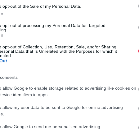
ll a listán
– csak Bulgária, Románia és Törökország van
r
o opt-out of the Sale of my Personal Data.
In
obban tükrözi a középrétegek valós helyzetét, mivel a
to opt-out of processing my Personal Data for Targeted
ing.
on
Magyarország két helyet javít, és a 26. pozícióba
kerül.
In
b mint 365 ezer euró a medián vagyon, míg Törökországban
o opt-out of Collection, Use, Retention, Sale, and/or Sharing
ersonal Data that Is Unrelated with the Purposes for which it
lected.
vonalat: Nyugat- és Észak-Európában jóval magasabb a
Out
ban van. A leggazdagabb és a legszegényebb ország között
iánértéken pedig még ennél is nagyobb.
consents
o allow Google to enable storage related to advertising like cookies on
evice identifiers in apps.
o allow my user data to be sent to Google for online advertising
s.
legvonzóbb városai turistáknak
to allow Google to send me personalized advertising.