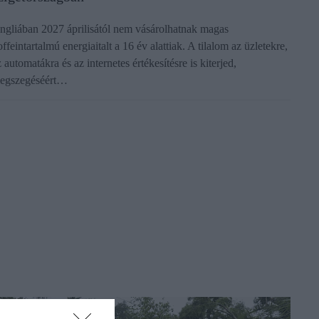
ngliában 2027 áprilisától nem vásárolhatnak magas
ffeintartalmú energiaitalt a 16 év alattiak. A tilalom az üzletekre,
 automatákra és az internetes értékesítésre is kiterjed,
egszegéséért…