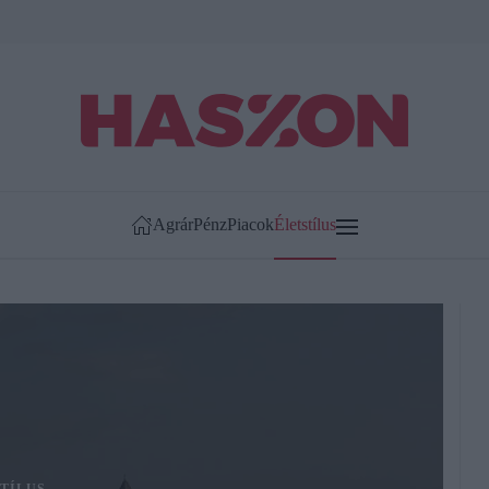
Agrár
Pénz
Piacok
Életstílus