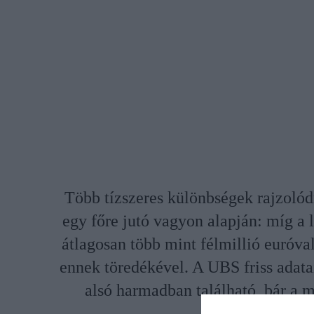
Több tízszeres különbségek rajzolód
egy főre jutó vagyon alapján: míg a
átlagosan több mint félmillió euróva
ennek töredékével. A UBS friss adata
alsó harmadban található, bár a 
kedvezőb