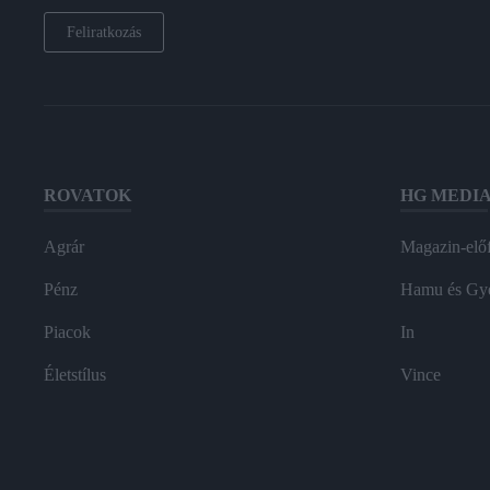
Feliratkozás
ROVATOK
HG MEDI
Agrár
Magazin-előf
Pénz
Hamu és Gy
Piacok
In
Életstílus
Vince