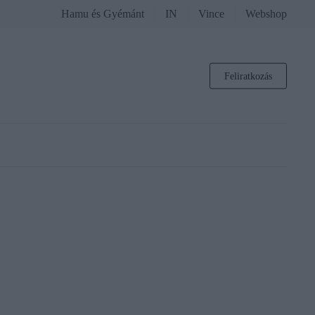
Hamu és Gyémánt
IN
Vince
Webshop
Feliratkozás