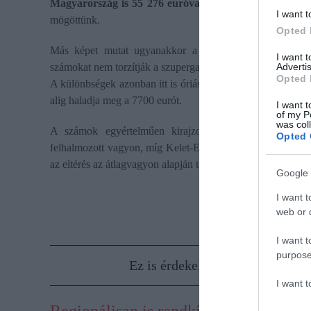
Magyarország is 55 276 euróval, amellyel a 28. helyen á
I want t
mögöttünk.
Opted 
Más képet mutat ugyanakkor a
mediánvagyon,
amely j
I want 
Advertis
számokat nem torzítják a szupergazdagok. Ezen a rangsor
Opted 
A különbségek azonban itt is óriásiak: Luxemburgban töb
alig haladja meg a 7700 eurót.
I want t
of my P
was col
A számok egyértelműen kirajzolják a földrajzi törés
Opted 
felhalmozott vagyon, míg Kelet-Európa jelentős lemaradás
az eltérés az átlagvagyon alapján több mint hússzoros, med
Google 
I want t
web or d
I want t
purpose
Ez is érdekelhet!
Ezek a világ 
I want 