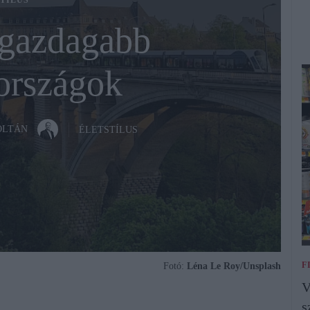
TÍLUS
ggazdagabb
országok
OLTÁN
ÉLETSTÍLUS
F
Fotó:
Léna Le Roy/Unsplash
V
s