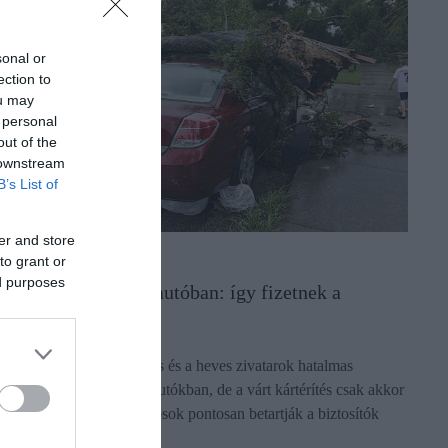
sonal or
ection to
ou may
 personal
out of the
 downstream
B’s List of
er and store
IZTOSÍTÁS
to grant or
ed purposes
yári viharkárok az autóban: így fizetnek a
iztosítók
 nyári szélsőséges időjárás és a heves zivatarok hatalmas
usztítást végezhetnek az autókban, de a várt kártérítés csak akkor
rkezik meg, ha a tulajdonosok pontosan betartják a biztosítók
zigorú…