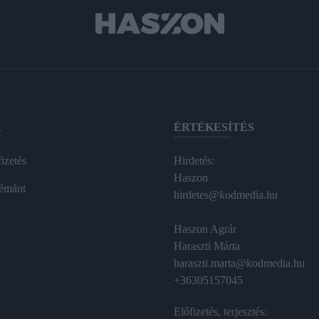
A
ÉRTÉKESÍTÉS
izetés
Hirdetés:
Haszon
émánt
hirdetes@kodmedia.hu
Haszon Agrár
Haraszti Márta
haraszti.marta@kodmedia.hu
+36305157045
Előfizetés, terjesztés: