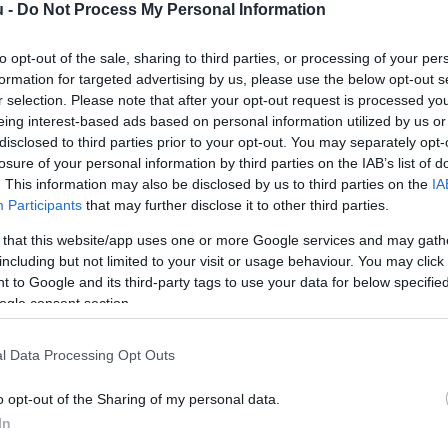
u -
Do Not Process My Personal Information
to opt-out of the sale, sharing to third parties, or processing of your per
rált forrásként a Google Keresőben!
formation for targeted advertising by us, please use the below opt-out s
r selection. Please note that after your opt-out request is processed y
eing interest-based ads based on personal information utilized by us or
disclosed to third parties prior to your opt-out. You may separately opt-
 között az UBS globális vagyonjelentése és az Euronews
losure of your personal information by third parties on the IAB’s list of
amban az egy felnőttre jutó átlagos vagyon 2024-ben 29 923
. This information may also be disclosed by us to third parties on the
IA
i Svájc adata.
Participants
that may further disclose it to other third parties.
 that this website/app uses one or more Google services and may gath
B
including but not limited to your visit or usage behaviour. You may click 
 to Google and its third-party tags to use your data for below specifi
N
ogle consent section.
sonyabb átlagvagyont
Romániában
mérték 44 568 euróval,
b
san vezet. Az egész kontinensen mindössze két ország –
l Data Processing Opt Outs
t Dánia követi.
A
p
o opt-out of the Sharing of my personal data.
egjobban, míg
Olaszország
hozza a leggyengébb adatokat.
é
In
n még a 100 ezer eurót sem éri el. Ebbe a körbe tartozik
s