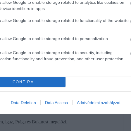
esít Magyarország
o allow Google to enable storage related to analytics like cookies on
evice identifiers in apps.
o allow Google to enable storage related to functionality of the website
totta
EU-régiós toplistáját.
Közép-Írország
érte el, majd az egy régiónak számító
o allow Google to enable storage related to personalization.
számokat felfelé tolja az, hogy nagyon sok EU-n kívüli cég
, tehát ez nem azt jelenti, hogy az ír átlagember ennyivel
o allow Google to enable storage related to security, including
Prága
fért be.
cation functionality and fraud prevention, and other user protection.
e,
Mayotte és Francia Guayana,
a földrajzilag Európához
l a lista végén.
CONFIRM
található.
Észak-Magyarország
– azaz Borsod, Heves és
zázalékán áll, az Észak-Alföld – Jász-Nagykun-Szolnok,
-Dunántúl (Baranya, Somogy, Tolna) 50 százalékot ért el,
Data Deletion
Data Access
Adatvédelmi szabályzat
n, igaz, Prága és Bukarest megelőzi.