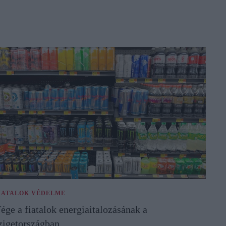
IATALOK VÉDELME
ége a fiatalok energiaitalozásának a
zigetországban