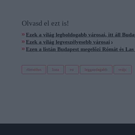
Olvasd el ezt is!
Ezek a világ legboldogabb városai, itt áll Buda
Ezek a világ legveszélyesebb városai
Ezen a listán Budapest megelőzi Rómát és Las
életstílus
lista
eu
leggazdagabb
svájc