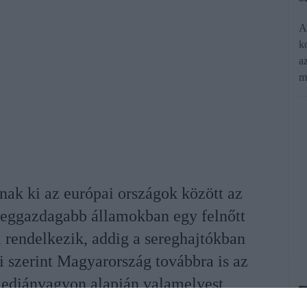
A
ko
az
m
nak ki az európai országok között az
 leggazdagabb államokban egy felnőtt
l rendelkezik, addig a sereghajtókban
i szerint Magyarország továbbra is az
mediánvagyon alapján valamelyest
b a kép.