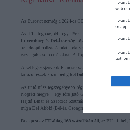
Regionálisan is rendkívül rosszul telj
I want t
web or d
I want t
Az Eurostat nemrég a 2024-es GDP-adatok alapján összeállí
or app.
Az EU legnagyobb egy főre jutó GDP-jét
Kelet- és 
I want t
Luxemburg és Dél-Írország
következik a dobogón. Az ír 
az adóoptimalizáció miatt oda viszi az európai központját
I want t
gazdagabb volna másoknál. A Top 5-be még
Hamburg és 
authenti
A két legszegényebb Franciaország két tengerentúli terület
tartozó részek közül pedig
két bolgár és egy görög régió
ál
Az unió húsz legszegényebb régiója között négy magyar 
Nógrád megye – egy főre jutó GDP-ben az EU-átlag 47 s
Hajdú-Bihar és Szabolcs-Szatmár-Bereg –, valamint a Dél
míg a Dél-Alföld (Békés, Csongrád, Bács-Kiskun) 52-t.
Budapes
t az EU-átlag 168 százalékán áll,
az EU 11. helyé