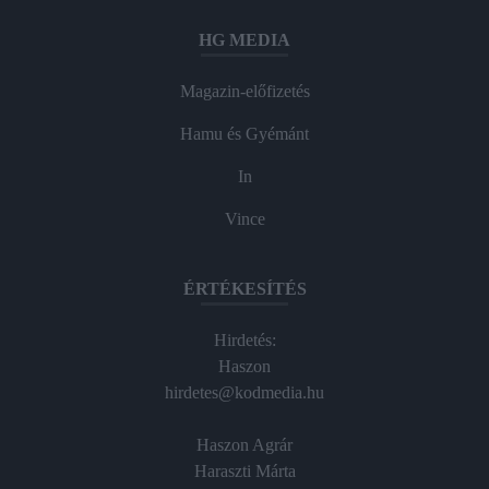
HG MEDIA
Magazin-előfizetés
Hamu és Gyémánt
In
Vince
ÉRTÉKESÍTÉS
Hirdetés:
Haszon
hirdetes@kodmedia.hu
Haszon Agrár
Haraszti Márta