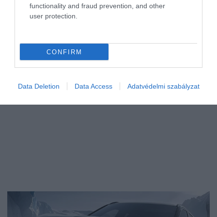
functionality and fraud prevention, and other
Ha a KSH által közzétett nettó kereseteket nézzük, jelenleg
user protection.
nagyjából 75 hónapot, vagyis több mint 6 évet dolgozik napi 8
órában az átlagmagyar 40 millió forintért. Budapesten ebből az
összegből…
CONFIRM
Data Deletion
Data Access
Adatvédelmi szabályzat