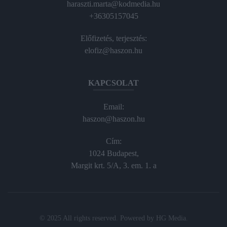
haraszti.marta@kodmedia.hu
+36305157045
Előfizetés, terjesztés:
elofiz@haszon.hu
KAPCSOLAT
Email:
haszon@haszon.hu
Cím:
1024 Budapest,
Margit krt. 5/A, 3. em. 1. a
© 2025 All rights reserved. Powered by
HG Media
.