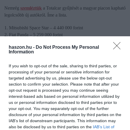
Nemrég
szemléztük
a Totalcar gyűjtését a magyar piacon kapható
legolcsóbb új autókról. Íme a lista.
1. Mitsubishi Space Star – 4 440 000 forint
2. Fiat Panda – 5 259 000 forint
3. Dacia Sandero – 5 699 000 forint
haszon.hu -
Do Not Process My Personal
4. Kia Picanto – 5 999 000 forint
Information
5. Hyundai i10 – 6 049 000 forint
6. Toyota Aygo X – 6 330 000 forint
If you wish to opt-out of the sale, sharing to third parties, or
7. Mitsubishi Colt – 6 399 000 forint
processing of your personal or sensitive information for
8. Suzuki Swift – 6 400 000 forint
targeted advertising by us, please use the below opt-out
9. Citroën C3 – 6 490 000 forint
section to confirm your selection. Please note that after your
opt-out request is processed you may continue seeing
10. Dacia Sandero Stepway – 6 599 000 forint.
interest-based ads based on personal information utilized by
us or personal information disclosed to third parties prior to
your opt-out. You may separately opt-out of the further
disclosure of your personal information by third parties on the
Olvasd el ezt is!
IAB’s list of downstream participants. This information may
also be disclosed by us to third parties on the
IAB’s List of