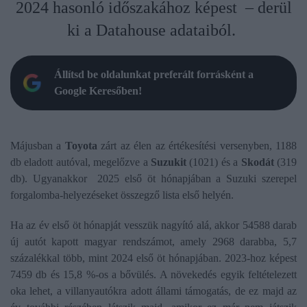
2024 hasonló időszakához képest – derül
ki a Datahouse adataiból.
Állítsd be oldalunkat preferált forrásként a
Google Keresőben!
Májusban a
Toyota
zárt az élen az értékesítési versenyben, 1188
db eladott autóval, megelőzve a
Suzukit
(1021) és a
Skodát
(319
db). Ugyanakkor 2025 első öt hónapjában a Suzuki szerepel
forgalomba-helyezéseket összegző lista első helyén.
Ha az év első öt hónapját vesszük nagyító alá, akkor 54588 darab
új autót kapott magyar rendszámot, amely 2968 darabba, 5,7
százalékkal több, mint 2024 első öt hónapjában. 2023-hoz képest
7459 db és 15,8 %-os a bővülés. A növekedés egyik feltételezett
oka lehet, a villanyautókra adott állami támogatás, de ez majd az