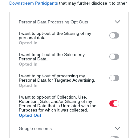
Új e-autó 8 millióért: itt a BYD ajánlata a magyar
Downstream Participants
that may further disclose it to other
third parties.
piacra
Ezek a legkeresettebb e-autók: a Tesla előzte a
Please note that this website/app uses one or more Google
Personal Data Processing Opt Outs
BMW-t
services and may gather and store information including but
Hasítanak a hibridek, zuhan a benzines és a dízel
not limited to your visit or usage behaviour. You may click to
I want to opt-out of the Sharing of my
personal data.
eladása
grant or deny consent to Google and its third-party tags to
Opted In
use your data for below specified purposes in below Google
consent section.
I want to opt-out of the Sale of my
Personal Data.
autó
új autó
autómárka
datahouse
Opted In
I want to opt-out of processing my
Personal Data for Targeted Advertising.
Opted In
I want to opt-out of Collection, Use,
Retention, Sale, and/or Sharing of my
Personal Data that Is Unrelated with the
Purposes for which it was collected.
Opted Out
Google consents