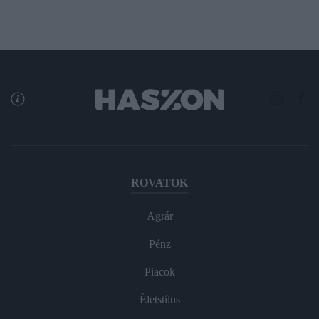
ROVATOK
Agrár
Pénz
Piacok
Életstílus