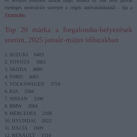
év további részében látszik majd, amikor ez már nem játszik
esetleges motivációs szerepet a cégek autóvásárlásánál - írja a
Vezess.hu
.
Top 20 márka a forgalomba-helyezések
szerint, 2025 január-május időszakban
1. SUZUKI 6483
2. TOYOTA 5863
3. SKODA 4880
4. FORD 4063
5. VOLKSWAGEN 3754
6. KIA 3504
7. NISSAN 3390
8. BMW 2684
9. MERCEDES 2188
10. HYUNDAI 2022
11. DACIA 1609
12. RENAULT 1510