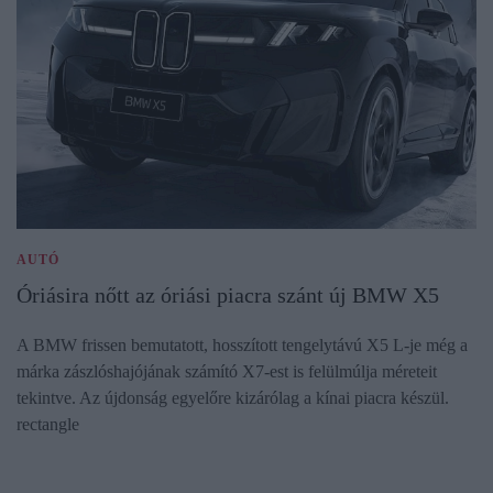
AUTÓ
Óriásira nőtt az óriási piacra szánt új BMW X5
A BMW frissen bemutatott, hosszított tengelytávú X5 L-je még a
márka zászlóshajójának számító X7-est is felülmúlja méreteit
tekintve. Az újdonság egyelőre kizárólag a kínai piacra készül.
rectangle