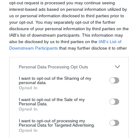
opt-out request is processed you may continue seeing
Hűtés 30 °C-ról 22 °C-ra: a 8 °C hőmérsékletkülönbség nagyobb
interest-based ads based on personal information utilized by
terhelést jelent, így a klíma SEER-értéke is rosszabb lesz –
us or personal information disclosed to third parties prior to
your opt-out. You may separately opt-out of the further
vegyük így a fogyasztást 0,7 kWh-nak. Ha a klíma 24 órán át
disclosure of your personal information by third parties on the
működik, akkor (0,7x24x36) kerekítve
605 forintba kerülhet az
IAB’s list of downstream participants. This information may
egy teljes napi fogyasztás
.
also be disclosed by us to third parties on the
IAB’s List of
Downstream Participants
that may further disclose it to other
third parties.
Please note that this website/app uses one or more Google
Personal Data Processing Opt Outs
Olvasd el ezt is!
services and may gather and store information including but
not limited to your visit or usage behaviour. You may click to
I want to opt-out of the Sharing of my
Mit vess, hogyan öntözz? Tippek hőségben
personal data.
grant or deny consent to Google and its third-party tags to
Opted In
kertészkedőknek
use your data for below specified purposes in below Google
Így védhetjük meg kerti növényeinket a hőségben
consent section.
I want to opt-out of the Sale of my
Personal Data.
Berobbant a klímaberendezések piaca, tippek a
Opted In
vásárláshoz
I want to opt-out of processing my
Personal Data for Targeted Advertising.
Opted In
légkondicionáló
semmelweis egyetem
egészség