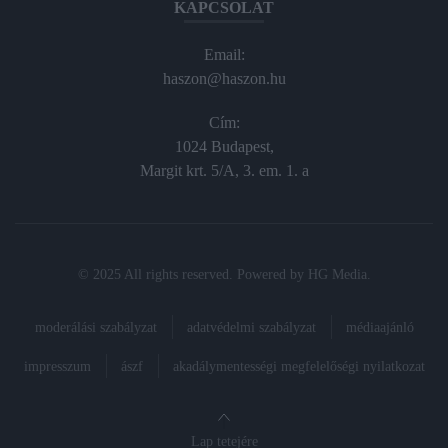
KAPCSOLAT
Email:
haszon@haszon.hu
Cím:
1024 Budapest,
Margit krt. 5/A, 3. em. 1. a
© 2025 All rights reserved. Powered by
HG Media
.
moderálási szabályzat
adatvédelmi szabályzat
médiaajánló
impresszum
ászf
akadálymentességi megfelelőségi nyilatkozat
Lap tetejére