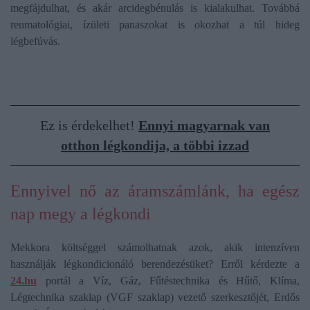
megfájdulhat, és akár arcidegbénulás is kialakulhat. Továbbá
reumatológiai, ízületi panaszokat is okozhat a túl hideg
légbefúvás.
Ez is érdekelhet!
Ennyi magyarnak van
otthon légkondija, a többi izzad
Ennyivel nő az áramszámlánk, ha egész
nap megy a légkondi
Mekkora költséggel számolhatnak azok, akik intenzíven
használják légkondicionáló berendezésüket? Erről kérdezte a
24.hu
portál a Víz, Gáz, Fűtéstechnika és Hűtő, Klíma,
Légtechnika szaklap (VGF szaklap) vezető szerkesztőjét, Erdős