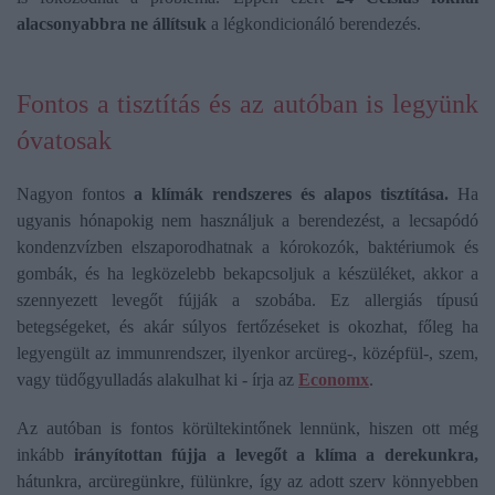
alacsonyabbra ne állítsuk
a légkondicionáló berendezés.
Fontos a tisztítás és az autóban is legyünk
óvatosak
Nagyon fontos
a klímák rendszeres és alapos tisztítása.
Ha
ugyanis hónapokig nem használjuk a berendezést, a lecsapódó
kondenzvízben elszaporodhatnak a kórokozók, baktériumok és
gombák, és ha legközelebb bekapcsoljuk a készüléket, akkor a
szennyezett levegőt fújják a szobába. Ez allergiás típusú
betegségeket, és akár súlyos fertőzéseket is okozhat, főleg ha
legyengült az immunrendszer, ilyenkor arcüreg-, középfül-, szem,
vagy tüdőgyulladás alakulhat ki - írja az
Economx
.
Az autóban is fontos körültekintőnek lennünk, hiszen ott még
inkább
irányítottan fújja a levegőt a klíma a derekunkra,
hátunkra, arcüregünkre, fülünkre, így az adott szerv könnyebben