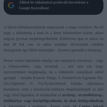
Állítsd be oldalunkat preferált forrásként a
Google Keresőben!
A túlzott klímahasználatnak megvannak a maga veszélyei. Ha túl
nagy a különbség a kinti és a benti hőmérséklet között, akkor
nagyon gyorsan megbetegedhetünk. Különösen igaz ez akkor, ha
kint 40 fok van, és utána izzadtan, átvizesedett ruhában
bemegyünk egy hűtött helyiségbe – ilyenkor garantált a betegség.
Persze ennek hátterében mindig van valamilyen kórokozó – vagy
a környezetben, vagy bennünk –, ami arra vár, hogy
szervezetünket megtámadja, ha a védekezés valamilyen okból
gyengül – mondta Kraxner Helga. A Semmelweis Egyetem Fül-
Orr-Gégészeti és Fej-Nyaksebészeti Klinika adjunktusa
hozzáteszi, ezek a kórokozók könnyen megtámadhatják az alsó
vagy felső légutakat, és kialakulhat az
arcüreg-, orrmelléküreg-,
kötőhártya- vagy középfülgyulladás, de akár tüdőgyulladásig
is fokozódhat a probléma. Éppen ezért
24 Celsius foknál