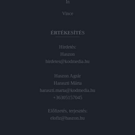
In
Vince
ÉRTÉKESÍTÉS
Hirdetés:
Haszon
hirdetes@kodmedia.hu
Haszon Agrár
Haraszti Márta
haraszti.marta@kodmedia.hu
+36305157045
Előfizetés, terjesztés:
elofiz@haszon.hu