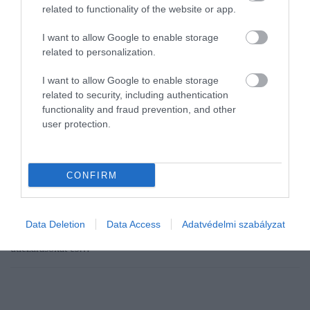
related to functionality of the website or app.
I want to allow Google to enable storage
related to personalization.
I want to allow Google to enable storage
related to security, including authentication
functionality and fraud prevention, and other
user protection.
AUTÓ
4 útvonaltervező, ami hasznos útitárs Európában
CONFIRM
Egy megbízható útvonaltervező hosszabb utakon rengeteg időt és
bosszúságot spórolhat meg. Különösen fontos, hogy valós idejű
Data Deletion
Data Access
Adatvédelmi szabályzat
forgalmi adatokkal dolgozzon, figyelje a baleseteket, az
útlezárásokat és…