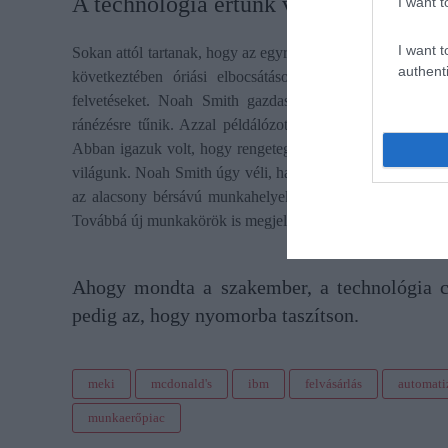
A technológia értünk van
I want t
I want t
Sokan attól tartanak, hogy az egyre nagyobb teret nyerő au
authenti
következtében óriási elbocsátások várhatók. Alapvető
felvetéseket. Noah Smith gazdasági elemző szerint vi
ránézésre tűnik. Azzal példálózott, hogy az Ipari Forrad
Abban igazuk volt, hogy rengeteg munkakör szerepét átvett
világunk. Noah Smith úgy véli, hasonló következményei l
az alacsony bérsávú munkahelyek, akkor a megmaradt hel
Továbbá új munkakörök is megjelennek a piacon. A nagyobb 
Ahogy mondta a szakember, a technológia cé
pedig az, hogy nyomorba taszítson.
meki
mcdonald's
ibm
felvásárlás
automati
munkaerőpiac