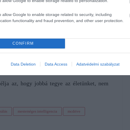
o allow Google to enable storage related to personalization.
o allow Google to enable storage related to security, including
tomatizáció idővel rengeteg munkahelyet eltörölhet, aminek
cation functionality and fraud prevention, and other user protection.
en a nagyobb piaci szereplők nem is cáfolják ezeket a
szont nem olyan nagy a probléma, mint amilyennek első
alom idején is hasonló félelmekkel küzdöttek az emberek.
ék a gépek, de ezáltal sokkal jobb és kényelmesebb lett a
CONFIRM
esznek korunk automatizálásának is. Ha idővel megszűnnek
yeken nagyobb fizetésekre pályázhatnak az álláskeresők.
keresetek pedig megnövelik a gazdasági aktivitást is.
Data Deletion
Data Access
Adatvédelmi szabályzat
lja az, hogy jobbá tegye az életünket, nem
zálás
mesterséges intelligencia
mcdrive