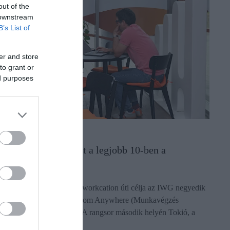
out of the
 downstream
B’s List of
er and store
to grant or
ed purposes
UNKA
orkcation: Budapest a legjobb 10-ben a
ilágranglistán
angkok lett 2026 legjobb workcation úti célja az IWG negyedik
lkalommal kiadott Work from Anywhere (Munkavégzés
árhonnan) Indexe szerint. A rangsor második helyén Tokió, a
armadikon Barcelona…