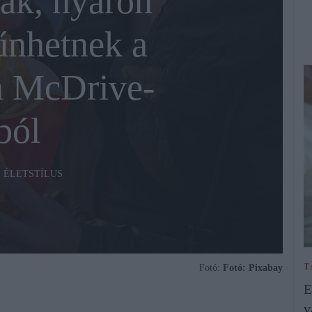
ak, nyáron
űnhetnek a
a McDrive-
ból
ÉLETSTÍLUS
T
Fotó:
Fotó: Pixabay
E
v