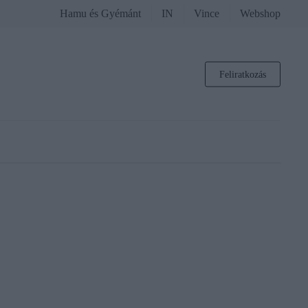
Hamu és Gyémánt
IN
Vince
Webshop
Feliratkozás