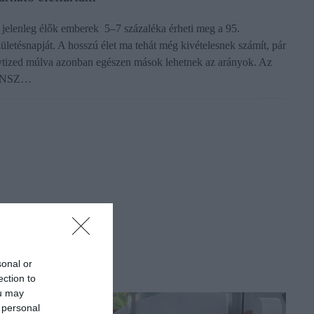
 jelenleg élők emberek 5–7 százaléka érheti meg a 95.
zületésnapját. A hosszú élet ma tehát még kivételesnek számít, pár
vtized múlva azonban egészen mások lehetnek az arányok. Az
NSZ…
sonal or
ection to
ou may
 personal