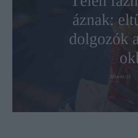
Télen fázn
áznak: elt
dolgozók 
ok
2024-01-23