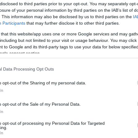
disclosed to third parties prior to your opt-out. You may separately opt-
losure of your personal information by third parties on the IAB’s list of
. This information may also be disclosed by us to third parties on the
IA
Participants
that may further disclose it to other third parties.
Tech Labs technológiai divízióját, amelynek szakemberei
 that this website/app uses one or more Google services and may gath
apú hangrendszer fejlesztésén, tesztelésén és telepítésén
including but not limited to your visit or usage behaviour. You may click 
lésfelvételi folyamatait. A korábban Apprente nevet viselő
 to Google and its third-party tags to use your data for below specifi
ogle consent section.
lis partner a McDonald's számára,
l Data Processing Opt Outs
ligencia-alapú ügyfélszolgálati
M
o opt-out of the Sharing of my personal data.
W
In
én szerzett szakértelmére
v
o opt-out of the Sale of my Personal Data.
.
In
B
a
i részleteit.
to opt-out of processing my Personal Data for Targeted
b
ing.
In
h