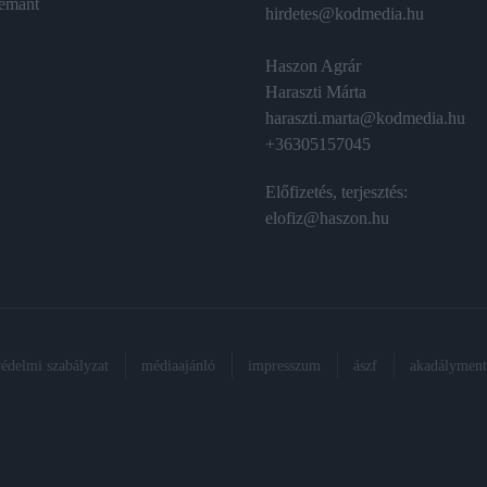
émánt
hirdetes@kodmedia.hu
Haszon Agrár
Haraszti Márta
haraszti.marta@kodmedia.hu
+36305157045
Előfizetés, terjesztés:
elofiz@haszon.hu
védelmi szabályzat
médiaajánló
impresszum
ászf
akadálymente