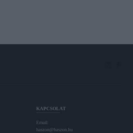
KAPCSOLAT
Email:
haszon@haszon.hu