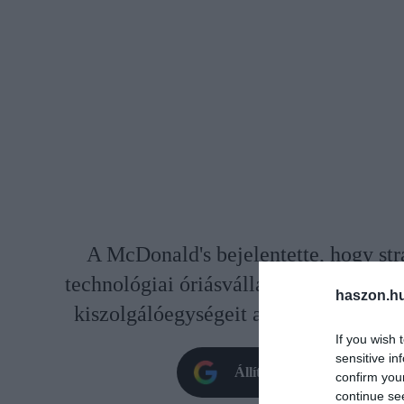
A McDonald's bejelentette, hogy str
technológiai óriásvállalattal annak ér
haszon.h
kiszolgálóegységeit a mesterséges int
If you wish 
sensitive in
Állítsd be oldalunkat prefe
confirm you
continue se