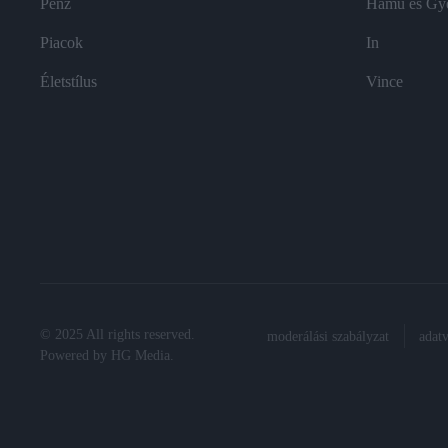
Pénz
Hamu és Gy
Piacok
In
Életstílus
Vince
© 2025 All rights reserved.
moderálási szabályzat
adat
Powered by
HG Media
.