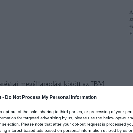
A
s
é
E
atégiai megállapodást kötött az IBM
dekében, hogy a gyorsétteremlánc autós
u -
Do Not Process My Personal Information
elligencia segítségével automatizálja.
to opt-out of the sale, sharing to third parties, or processing of your per
formation for targeted advertising by us, please use the below opt-out s
rált forrásként a Google Keresőben!
r selection. Please note that after your opt-out request is processed y
eing interest-based ads based on personal information utilized by us or