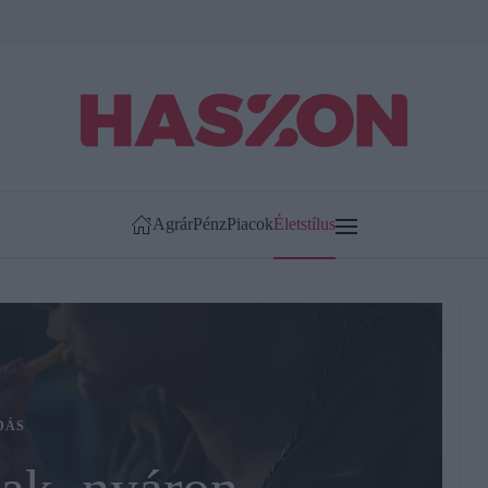
Agrár
Pénz
Piacok
Életstílus
DÁS