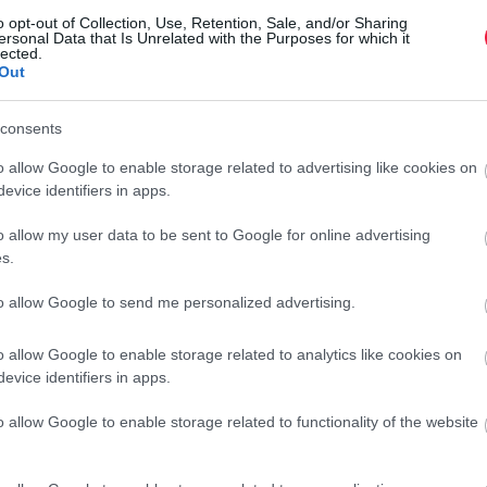
r
o opt-out of Collection, Use, Retention, Sale, and/or Sharing
ersonal Data that Is Unrelated with the Purposes for which it
telni az automatizált rendszert, ami Kempczinski elmondása
lected.
Out
yerte. A vezérigazgató júniusban a várható felvásárlási
consents
 véghez, akkor nagyon gyorsan le
o allow Google to enable storage related to advertising like cookies on
evice identifiers in apps.
get, beindítjuk, felturbózzuk, majd
 egy partnert, aki képes működtetni
o allow my user data to be sent to Google for online advertising
s.
to allow Google to send me personalized advertising.
s.
o allow Google to enable storage related to analytics like cookies on
evice identifiers in apps.
 mint 100 alkalmazott távozik a
McDonald
's-tól, akik a
 kérdéses, hogy az automatizálás hatására mennyi éttermi
o allow Google to enable storage related to functionality of the website