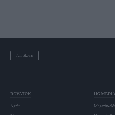
Feliratkozás
ROVATOK
HG MEDI
Agrár
Magazin-előf