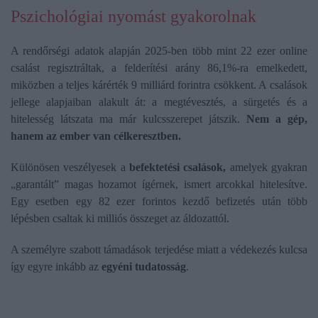
Pszichológiai nyomást gyakorolnak
A rendőrségi adatok alapján 2025-ben több mint 22 ezer online
csalást regisztráltak, a felderítési arány 86,1%-ra emelkedett,
miközben a teljes kárérték 9 milliárd forintra csökkent. A csalások
jellege alapjaiban alakult át: a megtévesztés, a sürgetés és a
hitelesség látszata ma már kulcsszerepet játszik.
Nem a gép,
hanem az ember van célkeresztben.
Különösen veszélyesek a
befektetési csalások,
amelyek gyakran
„garantált” magas hozamot ígérnek, ismert arcokkal hitelesítve.
Egy esetben egy 82 ezer forintos kezdő befizetés után több
lépésben csaltak ki milliós összeget az áldozattól.
A személyre szabott támadások terjedése miatt a védekezés kulcsa
így egyre inkább az
egyéni tudatosság
.