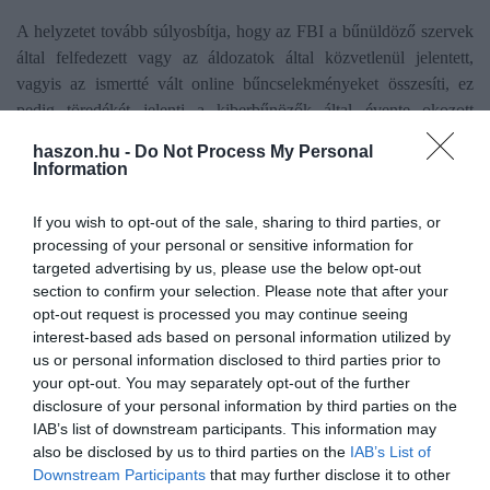
A helyzetet tovább súlyosbítja, hogy az FBI a bűnüldöző szervek
által felfedezett vagy az áldozatok által közvetlenül jelentett,
vagyis az ismertté vált online bűncselekményeket összesíti, ez
pedig töredékét jelenti a kiberbűnözők által évente okozott
tényleges károknak az USA-ban és világszerte, mivel az
haszon.hu -
Do Not Process My Personal
incidensek nagy része észrevétlen marad, vagy sosem jelentik be a
Information
hatóságoknak.
If you wish to opt-out of the sale, sharing to third parties, or
processing of your personal or sensitive information for
targeted advertising by us, please use the below opt-out
section to confirm your selection. Please note that after your
opt-out request is processed you may continue seeing
Olvasd el ezt is!
interest-based ads based on personal information utilized by
us or personal information disclosed to third parties prior to
Új megoldás az OTP-től az átutalásos csalások
your opt-out. You may separately opt-out of the further
kivédésre
disclosure of your personal information by third parties on the
Kibertámadás a Rossmann ellen
IAB’s list of downstream participants. This information may
also be disclosed by us to third parties on the
IAB’s List of
Veszélyben a TAJ-kártyások, riasztás az
Downstream Participants
that may further disclose it to other
egészségbiztosítótól