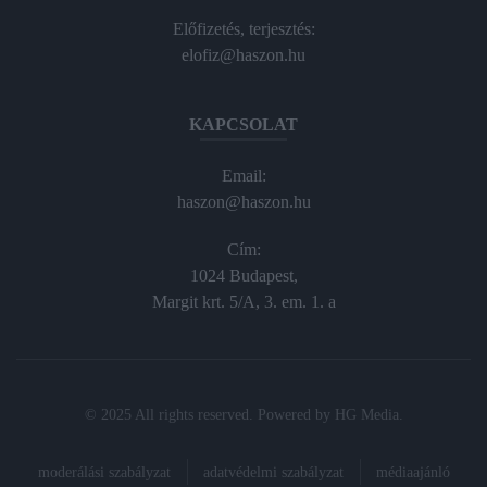
Előfizetés, terjesztés:
elofiz@haszon.hu
KAPCSOLAT
Email:
haszon@haszon.hu
Cím:
1024 Budapest,
Margit krt. 5/A, 3. em. 1. a
© 2025 All rights reserved. Powered by
HG Media
.
moderálási szabályzat
adatvédelmi szabályzat
médiaajánló