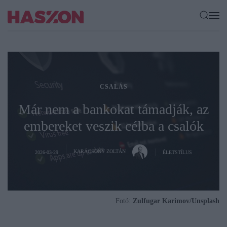
CSALÁS
Már nem a bankokat támadják, az
embereket veszik célba a csalók
KARÁCSONY ZOLTÁN
2026-03-29
ÉLETSTÍLUS
Fotó:
Zulfugar Karimov/Unsplash