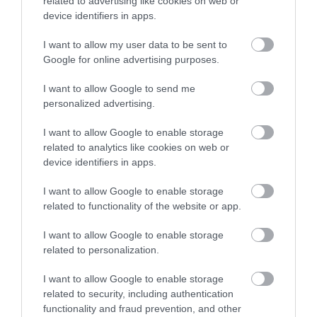
related to advertising like cookies on web or
device identifiers in apps.
I want to allow my user data to be sent to
Google for online advertising purposes.
I want to allow Google to send me
personalized advertising.
I want to allow Google to enable storage
related to analytics like cookies on web or
device identifiers in apps.
I want to allow Google to enable storage
ÁLLÁS
related to functionality of the website or app.
Sokkoló, hogy mennyi vezető kérdezi az AI-t
I want to allow Google to enable storage
kirúgás előtt
related to personalization.
Döbbenetes adatok láttak napvilágot: a vezetők 59%-a használ
I want to allow Google to enable storage
már mesterséges intelligenciát annak eldöntésére, kitől váljanak
related to security, including authentication
functionality and fraud prevention, and other
meg egy leépítés során. Ugyanakkor 91%-uk állítja, hogy