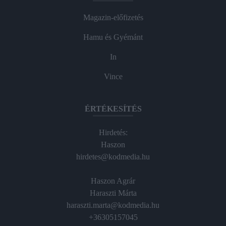
Magazin-előfizetés
Hamu és Gyémánt
In
Vince
ÉRTÉKESÍTÉS
Hirdetés:
Haszon
hirdetes@kodmedia.hu
Haszon Agrár
Haraszti Márta
haraszti.marta@kodmedia.hu
+36305157045