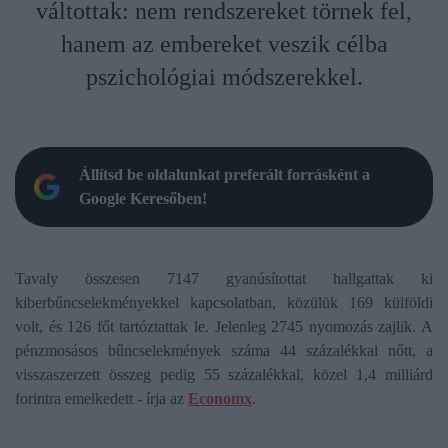
váltottak: nem rendszereket törnek fel,
hanem az embereket veszik célba
pszichológiai módszerekkel.
Állítsd be oldalunkat preferált forrásként a
Google Keresőben!
Tavaly összesen 7147 gyanúsítottat hallgattak ki
kiberbűncselekményekkel kapcsolatban, közülük 169 külföldi
volt, és 126 főt tartóztattak le. Jelenleg 2745 nyomozás zajlik. A
pénzmosásos bűncselekmények száma 44 százalékkal nőtt, a
visszaszerzett összeg pedig 55 százalékkal, közel 1,4 milliárd
forintra emelkedett - írja az
Economx
.