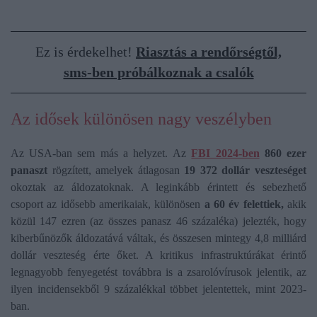
Ez is érdekelhet!
Riasztás a rendőrségtől,
sms-ben próbálkoznak a csalók
Az idősek különösen nagy veszélyben
Az USA-ban sem más a helyzet. Az
FBI 2024-ben
860 ezer
panaszt
rögzített, amelyek átlagosan
19 372 dollár veszteséget
okoztak az áldozatoknak. A leginkább érintett és sebezhető
csoport az idősebb amerikaiak, különösen
a 60 év felettiek,
akik
közül 147 ezren (az összes panasz 46 százaléka) jelezték, hogy
kiberbűnözők áldozatává váltak, és összesen mintegy 4,8 milliárd
dollár veszteség érte őket. A kritikus infrastruktúrákat érintő
legnagyobb fenyegetést továbbra is a zsarolóvírusok jelentik, az
ilyen incidensekből 9 százalékkal többet jelentettek, mint 2023-
ban.