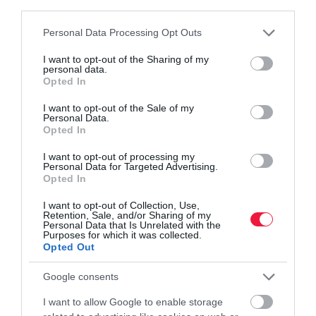
third parties.
Please note that this website/app uses one or more Google
Personal Data Processing Opt Outs
csalás
pénzmosás
kiberbiztonság
online csalás
services and may gather and store information including but
not limited to your visit or usage behaviour. You may click to
I want to opt-out of the Sharing of my
bűnöző
personal data.
grant or deny consent to Google and its third-party tags to
Opted In
use your data for below specified purposes in below Google
consent section.
I want to opt-out of the Sale of my
Personal Data.
Opted In
I want to opt-out of processing my
Personal Data for Targeted Advertising.
Opted In
I want to opt-out of Collection, Use,
Retention, Sale, and/or Sharing of my
Personal Data that Is Unrelated with the
Purposes for which it was collected.
Opted Out
Google consents
I want to allow Google to enable storage