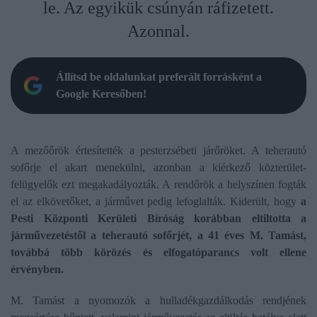
le. Az egyikük csúnyán ráfizetett.
Azonnal.
Állítsd be oldalunkat preferált forrásként a
Google Keresőben!
A mezőőrök értesítették a pesterzsébeti járőröket. A teherautó
sofőrje el akart menekülni, azonban a kiérkező közterület-
felügyelők ezt megakadályozták. A rendőrök a helyszínen fogták
el az elkövetőket, a járművet pedig lefoglalták. Kiderült, hogy
a
Pesti Központi Kerületi Bíróság korábban eltiltotta a
járművezetéstől a teherautó sofőrjét, a 41 éves M. Tamást,
továbbá több körözés és elfogatóparancs volt ellene
érvényben.
M. Tamást a nyomozók a hulladékgazdálkodás rendjének