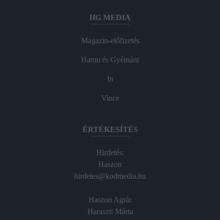
HG MEDIA
Magazin-előfizetés
Hamu és Gyémánt
In
Vince
ÉRTÉKESÍTÉS
Hirdetés:
Haszon
hirdetes@kodmedia.hu
Haszon Agrár
Haraszti Márta