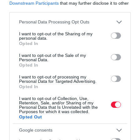
Downstream Participants
that may further disclose it to other
third parties.
Please note that this website/app uses one or more Google
Personal Data Processing Opt Outs
services and may gather and store information including but
not limited to your visit or usage behaviour. You may click to
I want to opt-out of the Sharing of my
personal data.
grant or deny consent to Google and its third-party tags to
Opted In
use your data for below specified purposes in below Google
consent section.
I want to opt-out of the Sale of my
Personal Data.
Opted In
I want to opt-out of processing my
Personal Data for Targeted Advertising.
Opted In
I want to opt-out of Collection, Use,
Retention, Sale, and/or Sharing of my
Personal Data that Is Unrelated with the
Purposes for which it was collected.
ÁLLÁS
Opted Out
Ezeket a készségeket nem váltja ki a mesterséges
Google consents
intelligencia