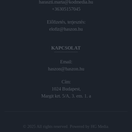
haraszti.marta@kodmedia.hu
+36305157045
Előfizetés, terjesztés:
elofiz@haszon.hu
KAPCSOLAT
Email:
haszon@haszon.hu
Cím:
1024 Budapest,
Margit krt. 5/A, 3. em. 1. a
© 2025 All rights reserved. Powered by
HG Media
.