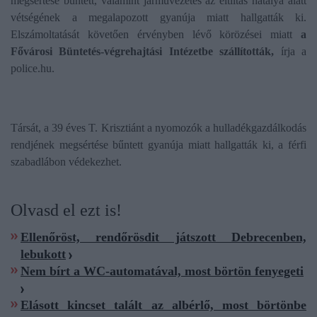
megsértése bűntett, valamint járművezetés az eltiltás hatálya alatt
vétségének a megalapozott gyanúja miatt hallgatták ki.
Elszámoltatását követően érvényben lévő körözései miatt
a
Fővárosi Büntetés-végrehajtási Intézetbe szállították,
írja a
police.hu.
Társát, a 39 éves T. Krisztiánt a nyomozók a hulladékgazdálkodás
rendjének megsértése bűntett gyanúja miatt hallgatták ki, a férfi
szabadlábon védekezhet.
Olvasd el ezt is!
Ellenőröst, rendőrösdit játszott Debrecenben,
lebukott
Nem bírt a WC-automatával, most börtön fenyegeti
Elásott kincset talált az albérlő, most börtönbe