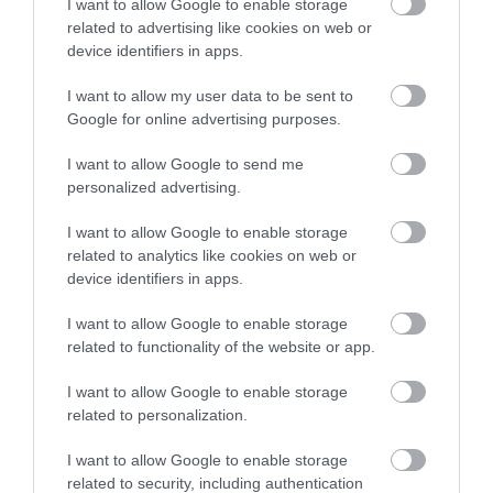
I want to allow Google to enable storage
A mesterséges intelligencia terjedésével felértékelődnek azok a
related to advertising like cookies on web or
kognitív képességek, amelyeket az algoritmusok nem tudnak
device identifiers in apps.
helyettesíteni. Melyek is ezek?
I want to allow my user data to be sent to
Google for online advertising purposes.
I want to allow Google to send me
personalized advertising.
I want to allow Google to enable storage
related to analytics like cookies on web or
device identifiers in apps.
I want to allow Google to enable storage
related to functionality of the website or app.
I want to allow Google to enable storage
related to personalization.
I want to allow Google to enable storage
related to security, including authentication