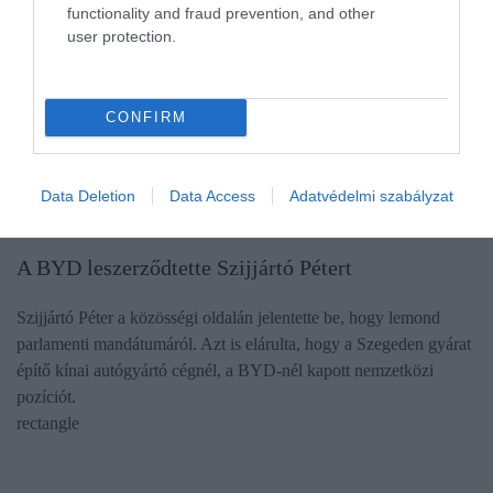
functionality and fraud prevention, and other
user protection.
CONFIRM
Data Deletion
Data Access
Adatvédelmi szabályzat
KARRIER
A BYD leszerződtette Szijjártó Pétert
Szijjártó Péter a közösségi oldalán jelentette be, hogy lemond
parlamenti mandátumáról. Azt is elárulta, hogy a Szegeden gyárat
építő kínai autógyártó cégnél, a BYD-nél kapott nemzetközi
pozíciót.
rectangle