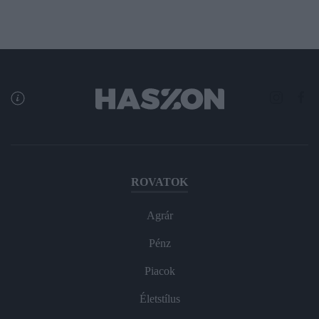
ROVATOK
Agrár
Pénz
Piacok
Életstílus