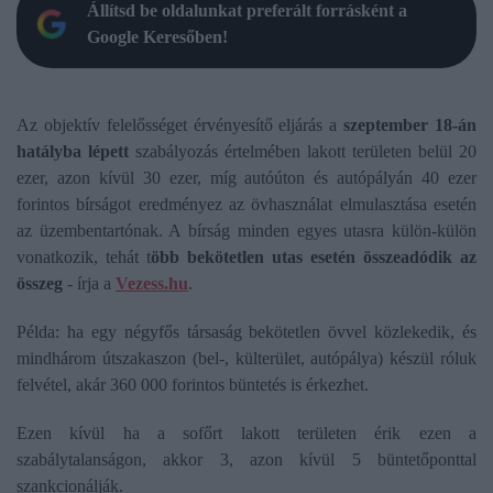
Állítsd be oldalunkat preferált forrásként a
Google Keresőben!
Az objektív felelősséget érvényesítő eljárás a
szeptember 18-án
hatályba lépett
szabályozás értelmében lakott területen belül 20
ezer, azon kívül 30 ezer, míg autóúton és autópályán 40 ezer
forintos bírságot eredményez az övhasználat elmulasztása esetén
az üzembentartónak. A bírság minden egyes utasra külön-külön
vonatkozik, tehát t
öbb bekötetlen utas esetén összeadódik az
összeg
- írja a
Vezess.hu
.
Példa: ha egy négyfős társaság bekötetlen övvel közlekedik, és
mindhárom útszakaszon (bel-, külterület, autópálya) készül róluk
felvétel, akár 360 000 forintos büntetés is érkezhet.
Ezen kívül ha a sofőrt lakott területen érik ezen a
szabálytalanságon, akkor 3, azon kívül 5 büntetőponttal
szankcionálják.