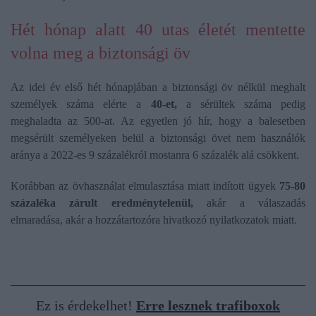
Hét hónap alatt 40 utas életét mentette
volna meg a biztonsági öv
Az idei év első hét hónapjában a biztonsági öv nélkül meghalt
személyek száma elérte a
40-et,
a sérültek száma pedig
meghaladta az 500-at. Az egyetlen jó hír, hogy a balesetben
megsérült személyeken belül a biztonsági övet nem használók
aránya a 2022-es 9 százalékról mostanra 6 százalék alá csökkent.
Korábban az övhasználat elmulasztása miatt indított ügyek
75-80
százaléka zárult eredménytelenül,
akár a válaszadás
elmaradása, akár a hozzátartozóra hivatkozó nyilatkozatok miatt.
Ez is érdekelhet!
Erre lesznek trafiboxok