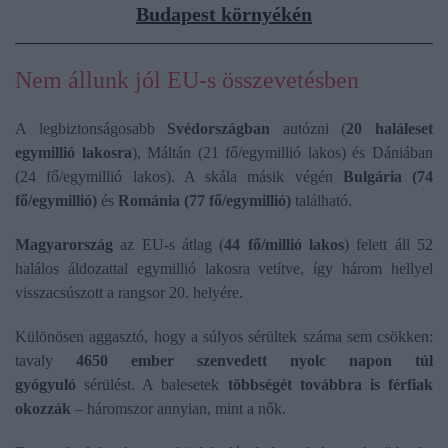
Budapest környékén
Nem állunk jól EU-s összevetésben
A legbiztonságosabb
Svédországban
autózni (
20 haláleset
egymillió lakosra
), Máltán (21 fő/egymillió lakos) és Dániában
(24 fő/egymillió lakos). A skála másik végén
Bulgária (74
fő/egymillió)
és
Románia (77 fő/egymillió)
található.
Magyarország
az EU-s átlag (
44 fő/millió lakos
) felett áll 52
halálos áldozattal egymillió lakosra vetítve, így három hellyel
visszacsúszott a rangsor 20. helyére.
Különösen aggasztó, hogy a súlyos sérültek száma sem csökken:
tavaly
4650 ember szenvedett nyolc napon túl
gyógyuló
sérülést. A balesetek
többségét továbbra is férfiak
okozzák
– háromszor annyian, mint a nők.