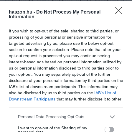
Fontos fordulat, hogy a közlekedési balesetek leggyakoribb oka
már nem a gyorshajtás, hanem
az elsőbbségadás elmulasztása
-
haszon.hu -
Do Not Process My Personal
írta korábban a
Vezess.hu
.
Information
If you wish to opt-out of the sale, sharing to third parties, or
processing of your personal or sensitive information for
targeted advertising by us, please use the below opt-out
Olvasd el ezt is!
section to confirm your selection. Please note that after your
opt-out request is processed you may continue seeing
Rákaptak az önkormányzatok a trafiboxokra,
interest-based ads based on personal information utilized by
tömegével telepítenék
us or personal information disclosed to third parties prior to
Gyorshajtási bírság: így állunk a régióban
your opt-out. You may separately opt-out of the further
Ekkorát emelnek a gyorshajtásért járó bírságokon
disclosure of your personal information by third parties on the
IAB’s list of downstream participants. This information may
also be disclosed by us to third parties on the
IAB’s List of
Downstream Participants
that may further disclose it to other
közlekedés
autó
sofőr
biztonság
biztonsági öv
third parties.
kresz
Please note that this website/app uses one or more Google
Personal Data Processing Opt Outs
services and may gather and store information including but
not limited to your visit or usage behaviour. You may click to
I want to opt-out of the Sharing of my
personal data.