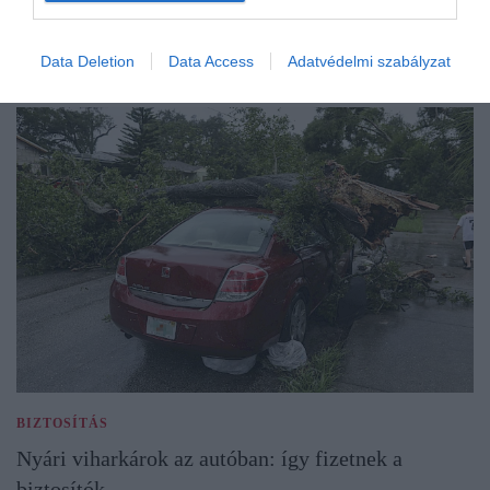
Data Deletion
Data Access
Adatvédelmi szabályzat
BIZTOSÍTÁS
Nyári viharkárok az autóban: így fizetnek a
biztosítók