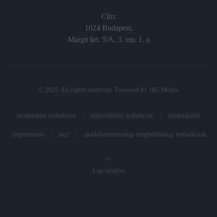
Cím:
1024 Budapest,
Margit krt. 5/A, 3. em. 1. a
© 2025 All rights reserved. Powered by
HG Media
.
moderálási szabályzat
adatvédelmi szabályzat
médiaajánló
impresszum
ászf
akadálymentességi megfelelőségi nyilatkozat
Lap tetejére