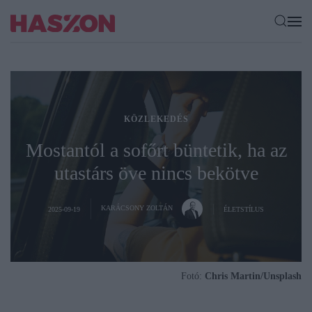
KÖZLEKEDÉS
Mostantól a sofőrt büntetik, ha az
utastárs öve nincs bekötve
KARÁCSONY ZOLTÁN
2025-09-19
ÉLETSTÍLUS
Fotó:
Chris Martin/Unsplash