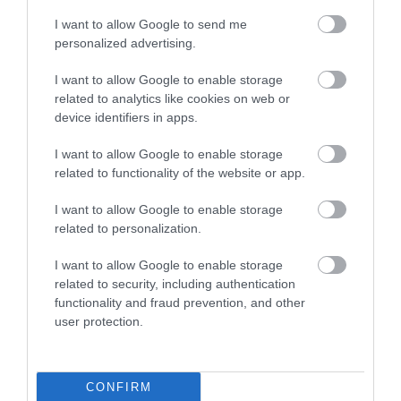
I want to allow Google to send me
personalized advertising.
I want to allow Google to enable storage
related to analytics like cookies on web or
INGATLAN
device identifiers in apps.
Itt a fordulat a lakáspiacon - estek az árak
I want to allow Google to enable storage
related to functionality of the website or app.
Egyértelműen megkezdődött az árkorrekció az ingatlanpiacon -
ezt mutatják az ingatlanárak 2026 első negyedéves alakulásáról
I want to allow Google to enable storage
közzétett előzetes KSH-adatok.
related to personalization.
I want to allow Google to enable storage
related to security, including authentication
functionality and fraud prevention, and other
user protection.
CONFIRM