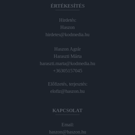
ÉRTÉKESÍTÉS
Hirdetés:
Haszon
hirdetes@kodmedia.hu
Haszon Agrár
Haraszti Márta
haraszti.marta@kodmedia.hu
+36305157045
Előfizetés, terjesztés:
elofiz@haszon.hu
KAPCSOLAT
Email:
haszon@haszon.hu