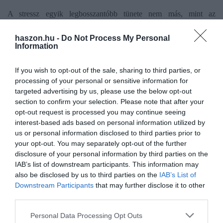
A stressz egyik legbosszantóbb tünete nem más, mint az
álmatlanság
. Amikor valamin gyakran tépelődünk, az
megnehezíti a pihenést, a lazítást és magát az elalvást is, ami
haszon.hu -
Do Not Process My Personal
Information
idővel inszomniába csaphat át. De nem ez az egyetlen probléma,
amit a hálószobában tapasztalhatunk: a stressz miatt
csökkenhet a
If you wish to opt-out of the sale, sharing to third parties, or
libidónk
is. Sőt: szélsőséges esetben a férfiaknál
merevedési
processing of your personal or sensitive information for
zavarok
, a nők esetében pedig
terméketlenség
is jelentkezhet.
targeted advertising by us, please use the below opt-out
section to confirm your selection. Please note that after your
Tegyünk ellene proaktívan!
opt-out request is processed you may continue seeing
interest-based ads based on personal information utilized by
us or personal information disclosed to third parties prior to
Gyakran hallhatjuk, hogy a stressz a XXI. századi ember
your opt-out. You may separately opt-out of the further
népbetegsége – ez viszont nem jelenti azt, hogy bele is kell ebbe
disclosure of your personal information by third parties on the
törődnünk.
Szerencsére ma már számos hatékony módszer
IAB’s list of downstream participants. This information may
létezik a stressz kordában tartására, kezelésére, nekünk csak
also be disclosed by us to third parties on the
IAB’s List of
meg kell találnunk azt, ami számunkra beválik.
Downstream Participants
that may further disclose it to other
third parties.
Van, aki a jógára vagy éppen a meditációra esküszik, mert úgy
Please note that this website/app uses one or more Google
érzi, hogy az elcsendesedés és a befelé fordulás a válasz a
Personal Data Processing Opt Outs