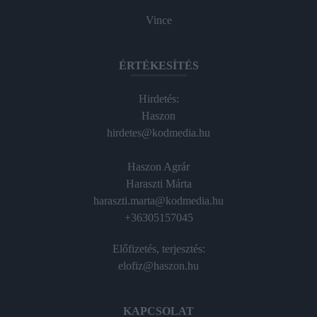
Vince
ÉRTÉKESÍTÉS
Hirdetés:
Haszon
hirdetes@kodmedia.hu
Haszon Agrár
Haraszti Márta
haraszti.marta@kodmedia.hu
+36305157045
Előfizetés, terjesztés:
elofiz@haszon.hu
KAPCSOLAT