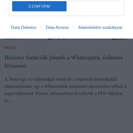
CONFIRM
Data Deletion
Data Access
Adatvédelmi szabályzat
TECH
Hasznos funkciók jönnek a Whatsappra, érdemes
frissíteni
A Meta egy sor újdonságot vezet be a népszerű üzenetküldő
alkalmazásban, így a felhasználók mostantól okostelefon nélkül is
regisztrálhatnak iPaden, könnyebben kezelhetik a PDF-fájlokat,
és…