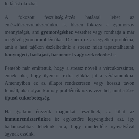
fejfájást okozhat.
A fokozott feszültség-érzés hatással lehet az
emésztőszervrendszerünkre is, hiszen fokozza a gyomorsav
mennyiségét, ami
gyomorégéshez
vezethet vagy ronthatja a már
meglévő gyomorproblémákat. De nem ez az egyetlen probléma,
amit a hasi tájékon észlelhetünk: a stressz miatt tapasztalhatunk
hányingert, hasfájást, hasmenést vagy székrekedést
is.
Fentebb már említettük, hogy a stressz növeli a vércukorszintet,
ennek oka, hogy ilyenkor extra glükóz jut a véráramunkba.
Amennyiben ez az állapot rendszeresen vagy hosszú távon
fennáll, akár olyan komoly problémákhoz is vezethet, mint a
2-es
típusú cukorbetegség
.
Ha gyakran érezzük magunkat feszültnek, az kihat az
immunrendszerünkre
is: egykettőre legyengítheti azt, így
hajlamosabbak lehetünk arra, hogy mindenféle nyavalyával
ágynak essünk.