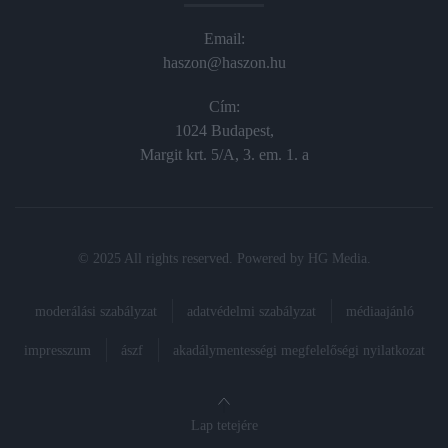
Email:
haszon@haszon.hu
Cím:
1024 Budapest,
Margit krt. 5/A, 3. em. 1. a
© 2025 All rights reserved. Powered by
HG Media
.
moderálási szabályzat
adatvédelmi szabályzat
médiaajánló
impresszum
ászf
akadálymentességi megfelelőségi nyilatkozat
Lap tetejére