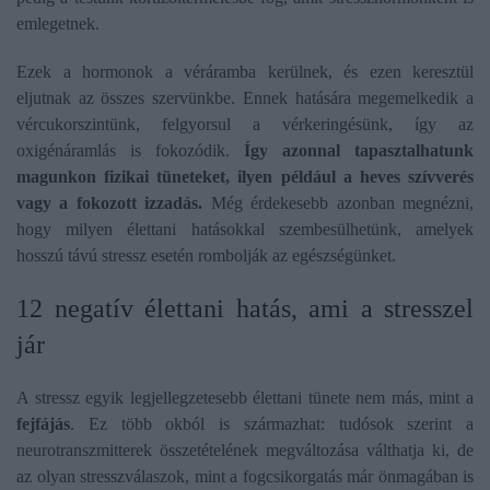
emlegetnek.
Ezek a hormonok a véráramba kerülnek, és ezen keresztül
eljutnak az összes szervünkbe. Ennek hatására megemelkedik a
vércukorszintünk, felgyorsul a vérkeringésünk, így az
oxigénáramlás is fokozódik.
Így azonnal tapasztalhatunk
magunkon fizikai tüneteket, ilyen például a heves szívverés
vagy a fokozott izzadás.
Még érdekesebb azonban megnézni,
hogy milyen élettani hatásokkal szembesülhetünk, amelyek
hosszú távú stressz esetén rombolják az egészségünket.
12 negatív élettani hatás, ami a stresszel
jár
A stressz egyik legjellegzetesebb élettani tünete nem más, mint a
fejfájás
. Ez több okból is származhat: tudósok szerint a
neurotranszmitterek összetételének megváltozása válthatja ki, de
az olyan stresszválaszok, mint a fogcsikorgatás már önmagában is