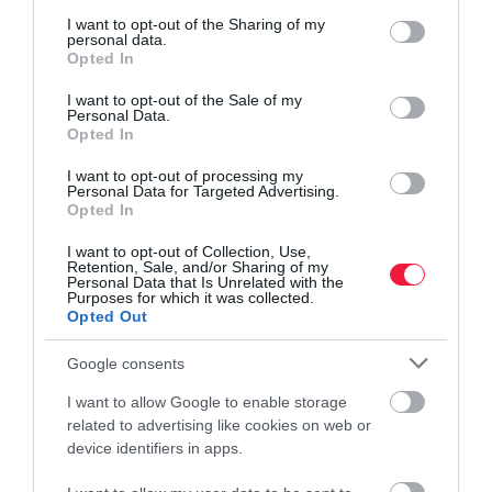
services and may gather and store information including but
problémájára. Akadnak olyanok is, akik inkább az intenzív
not limited to your visit or usage behaviour. You may click to
I want to opt-out of the Sharing of my
testmozgásban hisznek: nekik általában a futás, valamilyen
personal data.
grant or deny consent to Google and its third-party tags to
Opted In
küzdősport, csoportos edzés vagy akár az országúti kerékpáron
use your data for below specified purposes in below Google
való tekerés válhat be. Mások akkor érzik magukat
consent section.
I want to opt-out of the Sale of my
kiegyensúlyozottabbnak, ha rendszeresen hódolhatnak valamilyen
Personal Data.
Opted In
kreatív hobbinak, például a festésnek. Persze sok helyzetben az
segít, ha felkeresünk egy szakembert, coachot vagy pszichológust,
I want to opt-out of processing my
Personal Data for Targeted Advertising.
aki kifejezetten a mi problémánkra keresi majd a megoldást –
Opted In
velünk összhangban.
I want to opt-out of Collection, Use,
Retention, Sale, and/or Sharing of my
A lényeg, hogy ne törődjünk bele a stresszes mindennapokba,
Personal Data that Is Unrelated with the
hiszen jól láthatjuk, milyen negatív hatásai lehetnek a
Purposes for which it was collected.
Opted Out
mindennapjainkra és hosszú távon az életminőségünkre.
Tegyünk tehát magunkért aktívan! (X)
Google consents
I want to allow Google to enable storage
stressz
egészség
negatív
hatás
betegség
related to advertising like cookies on web or
device identifiers in apps.
tünetek