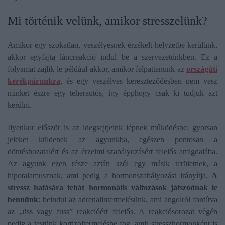
Mi történik velünk, amikor stresszelünk?
Amikor egy szokatlan, veszélyesnek érzékelt helyzetbe kerülünk,
akkor egyfajta láncreakció indul be a szervezetünkben. Ez a
folyamat zajlik le például akkor, amikor felpattanunk az
országúti
kerékpárunkra
, és egy veszélyes kereszteződésben nem vesz
minket észre egy teherautós, így épphogy csak ki tudjuk azt
kerülni.
Ilyenkor először is az idegsejtjeink lépnek működésbe: gyorsan
jeleket küldenek az agyunkba, egészen pontosan a
döntéshozatalért és az érzelmi szabályozásért felelős amigdalába.
Az agyunk ezen része aztán szól egy másik területnek, a
hipotalamusznak, ami pedig a hormonszabályozást irányítja.
A
stressz hatására tehát hormonális változások játszódnak le
bennünk
: beindul az adrenalintermelésünk, ami angolról fordítva
az „üss vagy fuss” reakcióért felelős. A reakciósorozat végén
pedig a testünk kortizoltermelésbe fog, amit stresszhormonként is