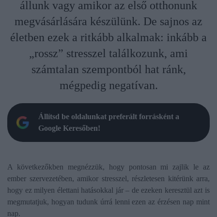
állunk vagy amikor az első otthonunk
megvásárlására készülünk. De sajnos az
életben ezek a ritkább alkalmak: inkább a
„rossz” stresszel találkozunk, ami
számtalan szempontból hat ránk,
mégpedig negatívan.
Állítsd be oldalunkat preferált forrásként a
Google Keresőben!
A következőkben megnézzük, hogy pontosan mi zajlik le az
ember szervezetében, amikor stresszel, részletesen kitérünk arra,
hogy ez milyen élettani hatásokkal jár – de ezeken keresztül azt is
megmutatjuk, hogyan tudunk úrrá lenni ezen az érzésen nap mint
nap.