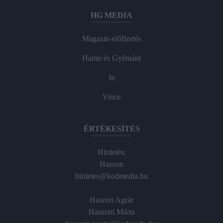
HG MEDIA
Magazin-előfizetés
Hamu és Gyémánt
In
Vince
ÉRTÉKESÍTÉS
Hirdetés:
Haszon
hirdetes@kodmedia.hu
Haszon Agrár
Haraszti Márta