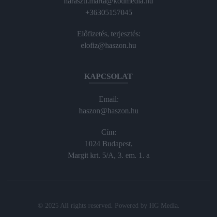
haraszti.marta@kodmedia.hu
+36305157045
Előfizetés, terjesztés:
elofiz@haszon.hu
KAPCSOLAT
Email:
haszon@haszon.hu
Cím:
1024 Budapest,
Margit krt. 5/A, 3. em. 1. a
© 2025 All rights reserved. Powered by
HG Media
.