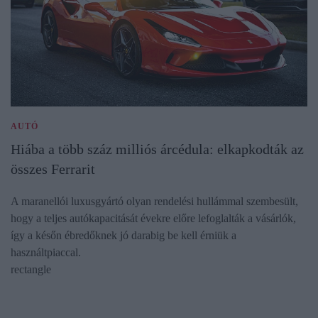
AUTÓ
Hiába a több száz milliós árcédula: elkapkodták az
összes Ferrarit
A maranellói luxusgyártó olyan rendelési hullámmal szembesült,
hogy a teljes autókapacitását évekre előre lefoglalták a vásárlók,
így a későn ébredőknek jó darabig be kell érniük a
használtpiaccal.
rectangle