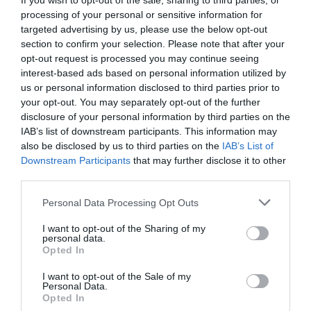
If you wish to opt-out of the sale, sharing to third parties, or
február és május közötti időszakban folyt be a szállásadók
processing of your personal or sensitive information for
kasszájába.
targeted advertising by us, please use the below opt-out
section to confirm your selection. Please note that after your
opt-out request is processed you may continue seeing
szép-kártya
vendéglátás
szálloda
élelmiszer
interest-based ads based on personal information utilized by
us or personal information disclosed to third parties prior to
élelmiszerbolt
szabadidő
your opt-out. You may separately opt-out of the further
disclosure of your personal information by third parties on the
IAB’s list of downstream participants. This information may
also be disclosed by us to third parties on the
IAB’s List of
Downstream Participants
that may further disclose it to other
third parties.
Please note that this website/app uses one or more Google
Personal Data Processing Opt Outs
services and may gather and store information including but
not limited to your visit or usage behaviour. You may click to
I want to opt-out of the Sharing of my
personal data.
grant or deny consent to Google and its third-party tags to
Opted In
use your data for below specified purposes in below Google
consent section.
I want to opt-out of the Sale of my
Personal Data.
Opted In