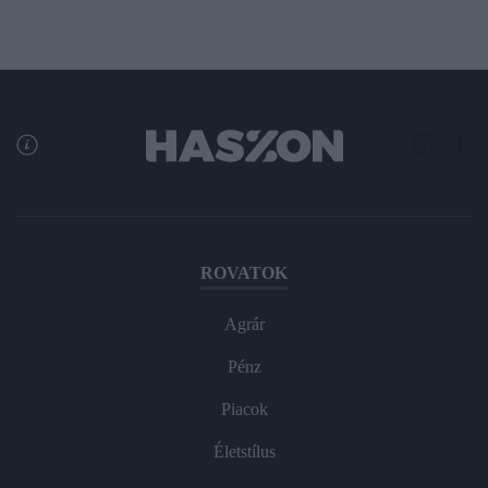
ROVATOK
Agrár
Pénz
Piacok
Életstílus