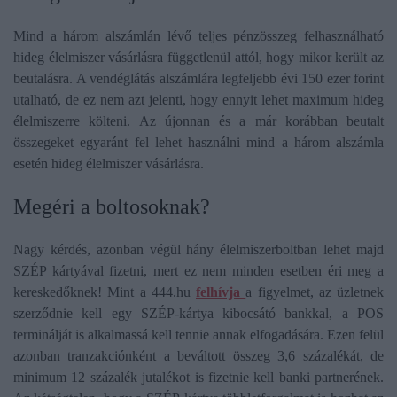
Mind a három alszámlán lévő teljes pénzösszeg felhasználható
hideg élelmiszer vásárlásra függetlenül attól, hogy mikor került az
beutalásra. A vendéglátás alszámlára legfeljebb évi 150 ezer forint
utalható, de ez nem azt jelenti, hogy ennyit lehet maximum hideg
élelmiszerre költeni. Az újonnan és a már korábban beutalt
összegeket egyaránt fel lehet használni mind a három alszámla
esetén hideg élelmiszer vásárlásra.
Megéri a boltosoknak?
Nagy kérdés, azonban végül hány élelmiszerboltban lehet majd
SZÉP kártyával fizetni, mert ez nem minden esetben éri meg a
kereskedőknek! Mint a 444.hu
felhívja
a figyelmet, az üzletnek
szerződnie kell egy SZÉP-kártya kibocsátó bankkal, a POS
terminálját is alkalmassá kell tennie annak elfogadására. Ezen felül
azonban tranzakciónként a beváltott összeg 3,6 százalékát, de
minimum 12 százalék jutalékot is fizetnie kell banki partnerének.