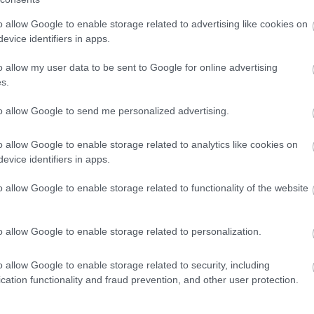
o allow Google to enable storage related to advertising like cookies on
evice identifiers in apps.
be a RAV4 hatodik generációját. Az autót 4,6 méteres hossz,
o allow my user data to be sent to Google for online advertising
res tengelytáv jellemzi.
s.
to allow Google to send me personalized advertising.
 colos érintőkijelzős infotainment rendszer fogadja. A belső
ól bevált GA-K platformra épül.
o allow Google to enable storage related to analytics like cookies on
evice identifiers in apps.
ral
akár 100 kilométer is megtehető tisztán elektromosan
s. Az akár 50 kW-tal is tölthető akkumulátor gyors töltést
o allow Google to enable storage related to functionality of the website
mtávot, egyedi futóműhangolást, élesebb kormányreakciókat
o allow Google to enable storage related to personalization.
o allow Google to enable storage related to security, including
cation functionality and fraud prevention, and other user protection.