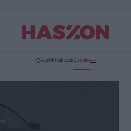
Agrár
Pénz
Piacok
Életstílus
TÓ