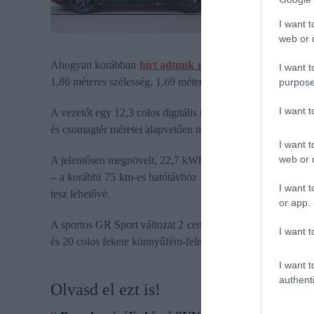
I want t
web or d
Ahogyan korábban
hírt adtunk róla
, tavasszal mutatták 
I want t
1,86 méteres szélesség, 1,69 méteres magasság és 2,69 méte
purpose
I want 
A vezetőt egy 12,3 colos digitális műszeregység és egy 12,9
és csomagtér méretei alapvetően nem változtak, az autó a j
I want t
web or d
A jelentősen megnövelt, 22,7 kWh kapacitású akkumulátor
– a korábbi 75 km-es hatótávhoz képest ez komoly előrelépé
I want t
tesz lehetővé.
or app.
A sportos GR Sport változat 2 centiméterrel szélesebb nyo
I want t
és 20 colos fekete könnyűfém-felniket kínál.
I want t
authenti
Olvasd el ezt is!