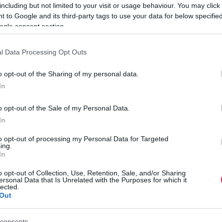
including but not limited to your visit or usage behaviour. You may click 
 to Google and its third-party tags to use your data for below specifi
legolcsóbb, Comfort felszereltségi szinttel 17 610 000 forint
ogle consent section.
 000 forint, a legdrágább, Executive felszereltség pedig 20
akportál.
l Data Processing Opt Outs
o opt-out of the Sharing of my personal data.
llanymotor is besegít a hajtásba, így a rendszerteljesítmény
In
60 000 forint, a GR Sport csomaggal 22 080 000 forint, az
0 forint.
o opt-out of the Sale of my Personal Data.
In
H
to opt-out of processing my Personal Data for Targeted
Ö
ing.
In
B
o opt-out of Collection, Use, Retention, Sale, and/or Sharing
f
ersonal Data that Is Unrelated with the Purposes for which it
lected.
s
Out
r
 SUV érkezett, ennyibe kerül
consents