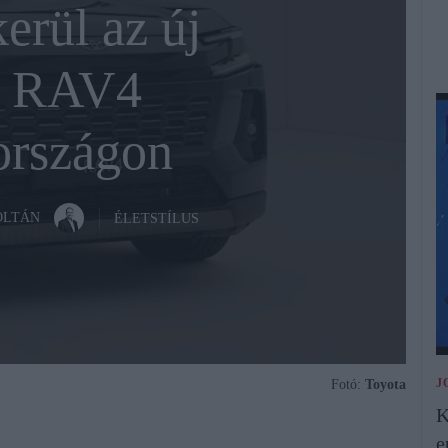
erül az új
a RAV4
rszágon
OLTÁN
ÉLETSTÍLUS
J
Fotó:
Toyota
K
e