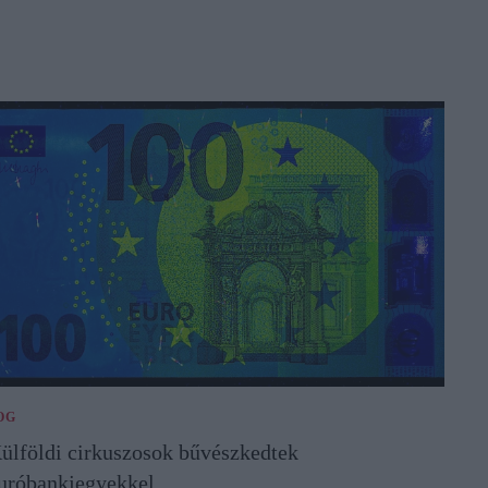
OG
ülföldi cirkuszosok bűvészkedtek
uróbankjegyekkel