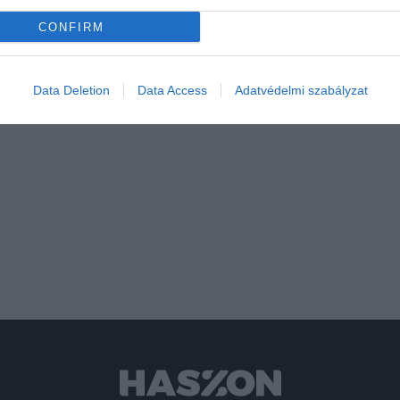
lcsóbban
 elektromos SUV
CONFIRM
Data Deletion
Data Access
Adatvédelmi szabályzat