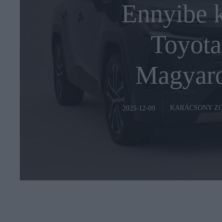
Ennyibe k
Toyot
Magyaro
KARÁCSONY Z
2025-12-09