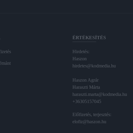
A
ÉRTÉKESÍTÉS
izetés
Hirdetés:
Haszon
émánt
hirdetes@kodmedia.hu
Haszon Agrár
Haraszti Márta
haraszti.marta@kodmedia.hu
+36305157045
Előfizetés, terjesztés:
elofiz@haszon.hu