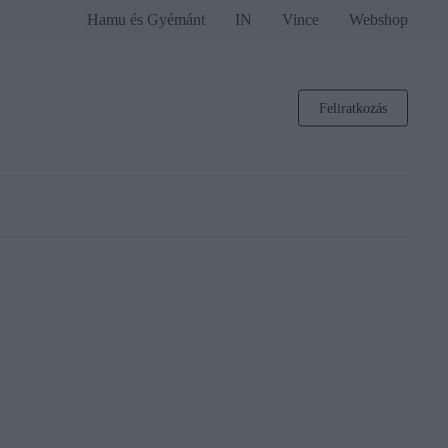
Hamu és Gyémánt
IN
Vince
Webshop
Feliratkozás