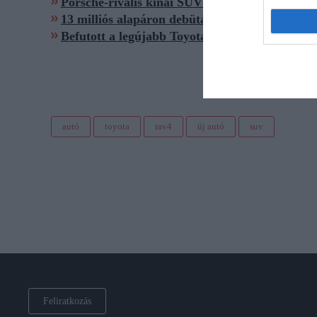
Porsche-rivális kínai SUV jelent meg sokkal o
13 milliós alapáron debütál nálunk ez a kínai
Befutott a legújabb Toyota Corolla
autó
toyota
rav4
új autó
suv
Feliratkozás