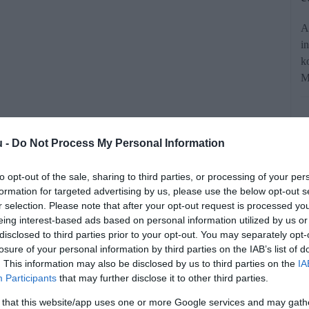
A
i
k
M
u -
Do Not Process My Personal Information
to opt-out of the sale, sharing to third parties, or processing of your per
formation for targeted advertising by us, please use the below opt-out s
, 1994 óta több mint 15 millió RAV4-
r selection. Please note that after your opt-out request is processed y
eplezték le a hatodik generációt. Most
eing interest-based ads based on personal information utilized by us or
disclosed to third parties prior to your opt-out. You may separately opt-
yarországi árak.
losure of your personal information by third parties on the IAB’s list of
. This information may also be disclosed by us to third parties on the
IA
Participants
that may further disclose it to other third parties.
rált forrásként a Google Keresőben!
 that this website/app uses one or more Google services and may gath