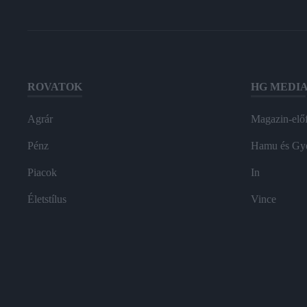
ROVATOK
HG MEDI
Agrár
Magazin-előf
Pénz
Hamu és Gy
Piacok
In
Életstílus
Vince