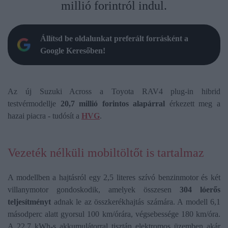
millió forintról indul.
Állítsd be oldalunkat preferált forrásként a
Google Keresőben!
Az új Suzuki Across a Toyota RAV4 plug-in hibrid
testvérmodellje
20,7 millió forintos alapárral
érkezett meg a
hazai piacra - tudósít a
HVG
.
Vezeték nélküli mobiltöltőt is tartalmaz
A modellben a hajtásról egy 2,5 literes szívó benzinmotor és két
villanymotor gondoskodik, amelyek összesen
304 lóerős
teljesítményt
adnak le az összkerékhajtás számára. A modell 6,1
másodperc alatt gyorsul 100 km/órára, végsebessége 180 km/óra.
A 22,7 kWh-s akkumulátorral tisztán elektromos üzemben akár