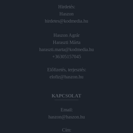
Hirdetés:
Haszon
hirdetes@kodmedia.hu
Haszon Agrár
Haraszti Márta
haraszti.marta@kodmedia.hu
+36305157045
Előfizetés, terjesztés:
elofiz@haszon.hu
KAPCSOLAT
Email:
haszon@haszon.hu
Cím: