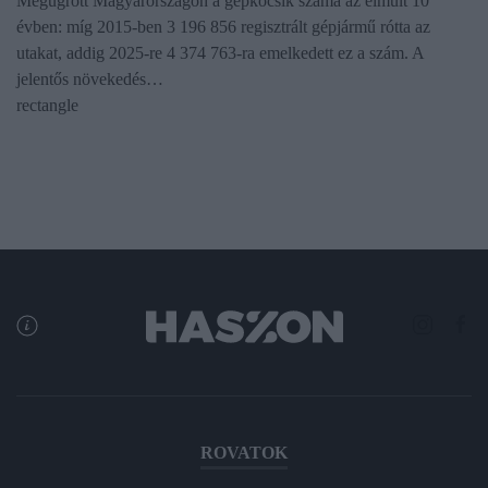
Megugrott Magyarországon a gépkocsik száma az elmúlt 10
évben: míg 2015-ben 3 196 856 regisztrált gépjármű rótta az
utakat, addig 2025-re 4 374 763-ra emelkedett ez a szám. A
jelentős növekedés…
rectangle
ROVATOK