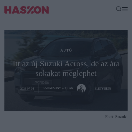
AUTÓ
Itt az új Suzuki Across, de az ára
sokakat meglephet
KARÁCSONY ZOLTÁN
2026-07-04
ÉLETSTÍLUS
Fotó:
Suzuki