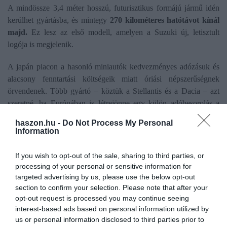
A mindössze 3,4 méter hosszú, futurisztikus formájú jármű idén
kerülhet gyártásba, és mintegy
270 kilométeres hatótávot kínál
majd.
Ez lesz az első modell, amelyen a Suzuki új, letisztult
logója is megjelenik.
A japán piacon a hasonló miniautók kedvezményes adózásuk és
alacsony fenntartási költségeik miatt óriási népszerűségnek
örvendenek. Több gyártó – köztük a Stellantis és a Dacia – azt
szeretné, ha Európában is létrejönne egy külön adóbesorolás a
háromméteresnél rövidebb, kis teljesítményű villanyautókra. Ez
haszon.hu -
Do Not Process My Personal
jelentősen csökkentené a belépőszintű elektromos modellek árát,
Information
ami kulcsfontosságú lehet a zéróemissziós átállás felgyorsításában.
If you wish to opt-out of the sale, sharing to third parties, or
processing of your personal or sensitive information for
targeted advertising by us, please use the below opt-out
section to confirm your selection. Please note that after your
opt-out request is processed you may continue seeing
interest-based ads based on personal information utilized by
Ez is érdekelhet!
Ilyen árakkal nyit itthon az
us or personal information disclosed to third parties prior to