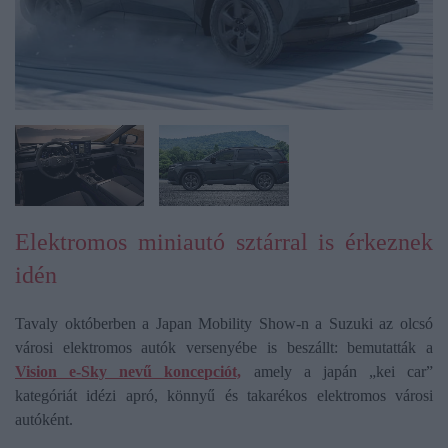
Elektromos miniautó sztárral is érkeznek
idén
Tavaly októberben a Japan Mobility Show-n a Suzuki az olcsó
városi elektromos autók versenyébe is beszállt: bemutatták a
Vision e-Sky nevű koncepciót,
amely a japán „kei car”
kategóriát idézi apró, könnyű és takarékos elektromos városi
autóként.