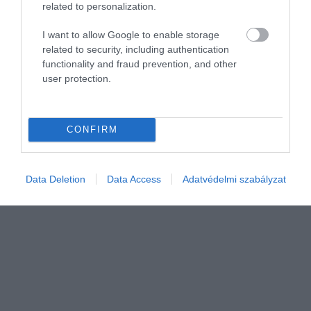
related to personalization.
I want to allow Google to enable storage
related to security, including authentication
INGATLAN
functionality and fraud prevention, and other
Itt a fordulat a lakáspiacon - estek az árak
user protection.
Egyértelműen megkezdődött az árkorrekció az ingatlanpiacon -
ezt mutatják az ingatlanárak 2026 első negyedéves alakulásáról
CONFIRM
közzétett előzetes KSH-adatok.
Data Deletion
Data Access
Adatvédelmi szabályzat