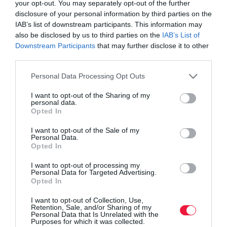
elektromos Suzuki Vitara
your opt-out. You may separately opt-out of the further
disclosure of your personal information by third parties on the
IAB’s list of downstream participants. This information may
Olvasd el ezt is!
also be disclosed by us to third parties on the
IAB’s List of
Downstream Participants
that may further disclose it to other
Bemutatta a Suzuki városi elektromos miniautóját
third parties.
22 év után változtat a Suzuki, mindenki látni fogja,
Please note that this website/app uses one or more Google
Personal Data Processing Opt Outs
mit
services and may gather and store information including but
Megjött az új Toyota RAV4: ezt tudja, ennyi az
not limited to your visit or usage behaviour. You may click to
I want to opt-out of the Sharing of my
indulóár
personal data.
grant or deny consent to Google and its third-party tags to
Opted In
use your data for below specified purposes in below Google
consent section.
I want to opt-out of the Sale of my
Personal Data.
Opted In
I want to opt-out of processing my
autó
új autó
suzuki
suzuki across
árak
Personal Data for Targeted Advertising.
Opted In
I want to opt-out of Collection, Use,
Retention, Sale, and/or Sharing of my
Personal Data that Is Unrelated with the
Purposes for which it was collected.