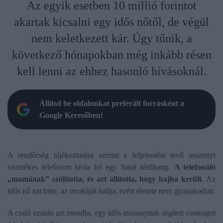
Az egyik esetben 10 millió forintot
akartak kicsalni egy idős nőtől, de végül
nem keletkezett kár. Úgy tűnik, a
következő hónapokban még inkább résen
kell lenni az ehhez hasonló hívásoknál.
Állítsd be oldalunkat preferált forrásként a
Google Keresőben!
A rendőrség tájékoztatása szerint a feljelentést tevő asszonyt
vezetékes telefonon hívta fel egy fiatal férfihang.
A telefonáló
„mamának” szólította, és azt állította, hogy bajba került
. Az
idős nő azt hitte, az unokáját hallja, ezért eleinte nem gyanakodott.
A csaló ezután azt mondta, egy idős asszonynak segített csomagot