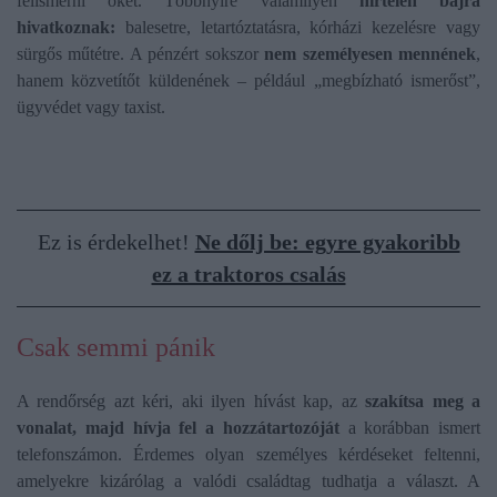
felismerni őket. Többnyire valamilyen
hirtelen bajra
hivatkoznak:
balesetre, letartóztatásra, kórházi kezelésre vagy
sürgős műtétre. A pénzért sokszor
nem személyesen mennének
,
hanem közvetítőt küldenének – például „megbízható ismerőst”,
ügyvédet vagy taxist.
Ez is érdekelhet!
Ne dőlj be: egyre gyakoribb
ez a traktoros csalás
Csak semmi pánik
A rendőrség azt kéri, aki ilyen hívást kap, az
szakítsa meg a
vonalat, majd hívja fel a hozzátartozóját
a korábban ismert
telefonszámon. Érdemes olyan személyes kérdéseket feltenni,
amelyekre kizárólag a valódi családtag tudhatja a választ. A