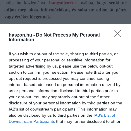
police.hu közleménye
hangsúlyozza
továbbá, hogy
senki ne
adjon meg plusz információkat, és soha ne adjon át pénzt
vagy értéket idegennek.
Csalás gyanúja esetén
haladéktalanul bejelentést kell tenni a
haszon.hu -
Do Not Process My Personal
rendőrségen, vagy hívni kell a 112-es segélyhívót.
A rendőrség
Information
a Mátrix Projekt keretében továbbra is kiemelt figyelmet fordít az
online csalások megelőzésére és felderítésére. További hasznos
If you wish to opt-out of the sale, sharing to third parties, or
információk a
www.kiberpajzs.hu
oldalon érhetők el.
processing of your personal or sensitive information for
targeted advertising by us, please use the below opt-out
section to confirm your selection. Please note that after your
opt-out request is processed you may continue seeing
interest-based ads based on personal information utilized by
Olvasd el ezt is!
us or personal information disclosed to third parties prior to
your opt-out. You may separately opt-out of the further
Átverés? Öt intő jel ingatlanvásárlás előtt
disclosure of your personal information by third parties on the
5+1 árulkodó jel, hogy vírus ólálkodik a
IAB’s list of downstream participants. This information may
számítógépünkön
also be disclosed by us to third parties on the
IAB’s List of
Az MNB tanácsai utazóknak a kibercsalások
Downstream Participants
that may further disclose it to other
third parties.
kivédésére