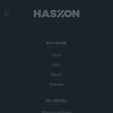
ROVATOK
Agrár
Pénz
Piacok
Életstílus
HG MEDIA
Magazin-előfizetés