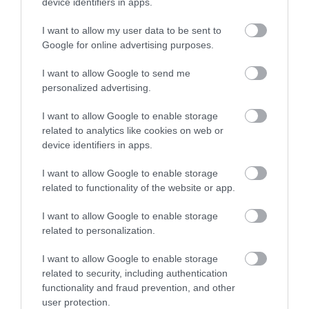
device identifiers in apps.
I want to allow my user data to be sent to
Google for online advertising purposes.
I want to allow Google to send me
personalized advertising.
I want to allow Google to enable storage
related to analytics like cookies on web or
device identifiers in apps.
I want to allow Google to enable storage
INGATLAN
related to functionality of the website or app.
100 millió felett már az agglomeráció nyer: kifelé
tolódik a drágább ingatlanok kereslete
I want to allow Google to enable storage
related to personalization.
A tehetősebb vevők egyre inkább a fővároson kívül keresnek
I want to allow Google to enable storage
otthont, mivel 100 millió forint feletti büdzséből Pest
related to security, including authentication
vármegyében lényegesen nagyobb alapterületű, kertes ingatlant
functionality and fraud prevention, and other
kaphatnak ugyanazért…
user protection.