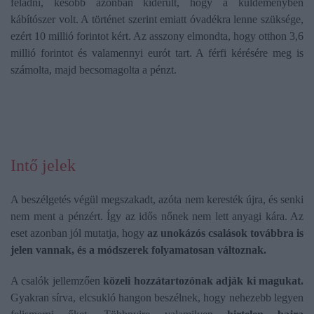
feladni, később azonban kiderült, hogy a küldeményben
kábítószer volt. A történet szerint emiatt óvadékra lenne szüksége,
ezért 10 millió forintot kért. Az asszony elmondta, hogy otthon 3,6
millió forintot és valamennyi eurót tart. A férfi kérésére meg is
számolta, majd becsomagolta a pénzt.
Intő jelek
A beszélgetés végül megszakadt, azóta nem keresték újra, és senki
nem ment a pénzért. Így az idős nőnek nem lett anyagi kára. Az
eset azonban jól mutatja, hogy
az unokázós csalások továbbra is
jelen vannak, és a módszerek folyamatosan változnak.
A csalók jellemzően
közeli hozzátartozónak adják ki magukat.
Gyakran sírva, elcsukló hangon beszélnek, hogy nehezebb legyen