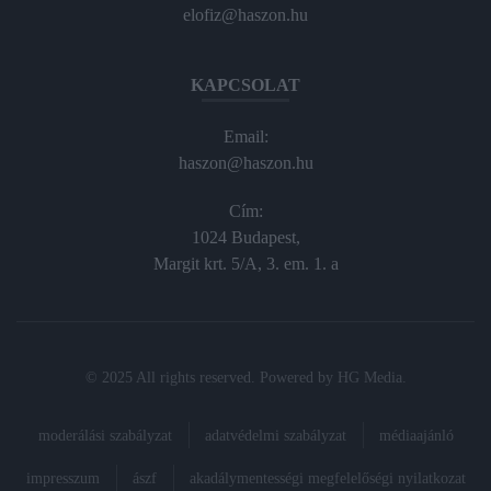
elofiz@haszon.hu
KAPCSOLAT
Email:
haszon@haszon.hu
Cím:
1024 Budapest,
Margit krt. 5/A, 3. em. 1. a
© 2025 All rights reserved. Powered by
HG Media
.
moderálási szabályzat
adatvédelmi szabályzat
médiaajánló
impresszum
ászf
akadálymentességi megfelelőségi nyilatkozat