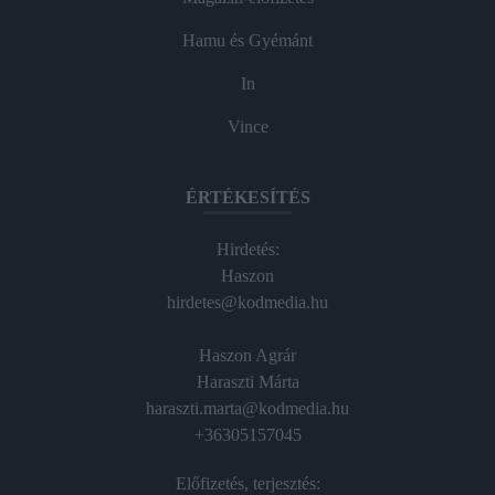
Hamu és Gyémánt
In
Vince
ÉRTÉKESÍTÉS
Hirdetés:
Haszon
hirdetes@kodmedia.hu
Haszon Agrár
Haraszti Márta
haraszti.marta@kodmedia.hu
+36305157045
Előfizetés, terjesztés: