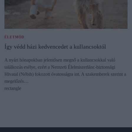
ÉLETMÓD
Így védd házi kedvencedet a kullancsoktól
A nyári hónapokban jelentősen megnő a kullancsokkal való
találkozás esélye, ezért a Nemzeti Élelmiszerlánc-biztonsági
Hivatal (Nébih) fokozott óvatosságra int. A szakemberek szerint a
megelőzés…
rectangle