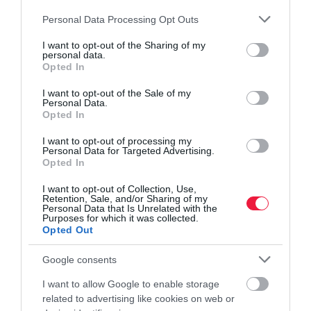
Please note that this website/app uses one or more Google
Personal Data Processing Opt Outs
services and may gather and store information including but
csalás
unokázós csalás
átverés
jelek
rendőrség
not limited to your visit or usage behaviour. You may click to
I want to opt-out of the Sharing of my
personal data.
grant or deny consent to Google and its third-party tags to
Opted In
use your data for below specified purposes in below Google
consent section.
I want to opt-out of the Sale of my
Personal Data.
Opted In
I want to opt-out of processing my
Personal Data for Targeted Advertising.
Opted In
I want to opt-out of Collection, Use,
Retention, Sale, and/or Sharing of my
Personal Data that Is Unrelated with the
Purposes for which it was collected.
Opted Out
Google consents
I want to allow Google to enable storage
related to advertising like cookies on web or