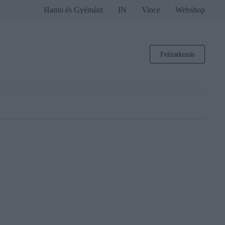
Hamu és Gyémánt
IN
Vince
Webshop
Feliratkozás