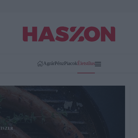
Agrár
Pénz
Piacok
Életstílus
ISZER