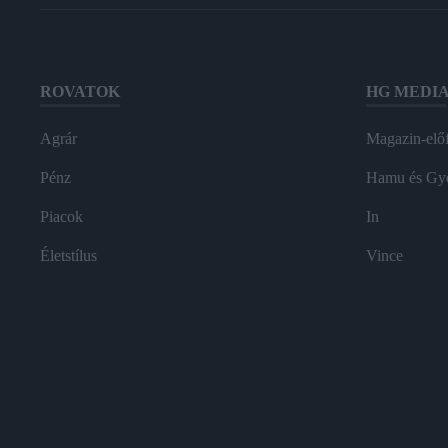
ROVATOK
HG MEDI
Agrár
Magazin-előf
Pénz
Hamu és Gy
Piacok
In
Életstílus
Vince