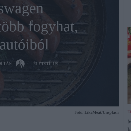
swagen
több fogyhat,
autóiból
OLTÁN
ÉLETSTÍLUS
É
Fotó:
LikeMeat/Unsplash
M
l