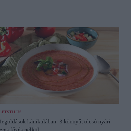
LETSTÍLUS
egoldások kánikulában: 3 könnyű, olcsó nyári
eves főzés nélkül