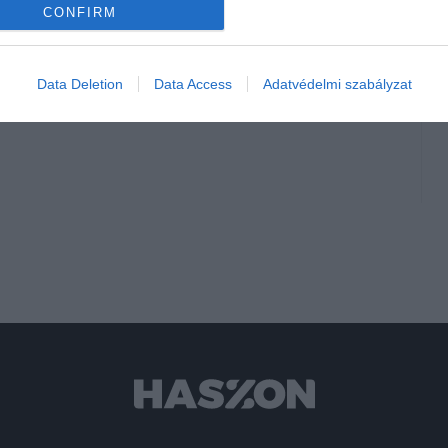
CONFIRM
je
szel!
ágra
Data Deletion
Data Access
Adatvédelmi szabályzat