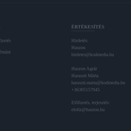
A
ÉRTÉKESÍTÉS
izetés
Hirdetés:
Haszon
émánt
hirdetes@kodmedia.hu
Haszon Agrár
Haraszti Márta
haraszti.marta@kodmedia.hu
+36305157045
Előfizetés, terjesztés:
elofiz@haszon.hu