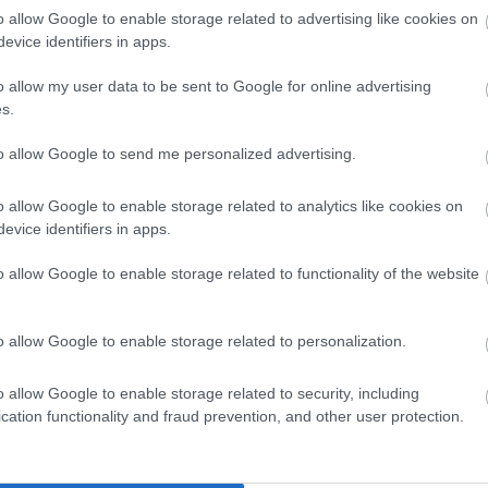
o allow Google to enable storage related to advertising like cookies on
evice identifiers in apps.
gen legolcsóbb villanyautója!
o allow my user data to be sent to Google for online advertising
s.
to allow Google to send me personalized advertising.
dei első negyedéves globális értékesítése
1,4 százalékkal
o allow Google to enable storage related to analytics like cookies on
piacokon tapasztalt növekedés ellensúlyozta a Volkswagen
evice identifiers in apps.
sökkentek a március végéig tartó három hónapban.
o allow Google to enable storage related to functionality of the website
zalékkal, 216 800 darabra
ugrott. Az eladások Európában
n pedig 51 százalékkal emelkedtek – mindkettő a Tesla
en képes lesz-e fenntartani ezt a növekedést a jövőben,
o allow Google to enable storage related to personalization.
hatatlannak tűnik.
o allow Google to enable storage related to security, including
cation functionality and fraud prevention, and other user protection.