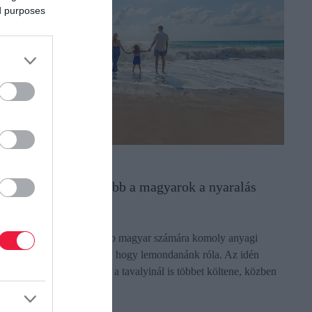
ed purposes
YARALÁS
rre vágynak leginkább a magyarok a nyaralás
latt
 külföldi utazás egyre több magyar számára komoly anyagi
állalás, mégsem tűnik úgy, hogy lemondanánk róla. Az idén
yaralást tervezők harmada a tavalyinál is többet költene, közben
edig az is…
ectangle