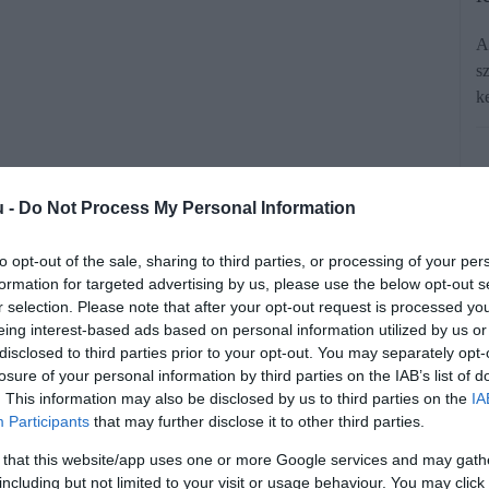
A
s
k
u -
Do Not Process My Personal Information
to opt-out of the sale, sharing to third parties, or processing of your per
formation for targeted advertising by us, please use the below opt-out s
tkezdéinek fejlesztette ki a népszerű
r selection. Please note that after your opt-out request is processed y
eing interest-based ads based on personal information utilized by us or
zelőtt. Most a széles tömegeknek is
disclosed to third parties prior to your opt-out. You may separately opt-
zerláncokban készételként.
losure of your personal information by third parties on the IAB’s list of
. This information may also be disclosed by us to third parties on the
IA
Participants
that may further disclose it to other third parties.
rált forrásként a Google Keresőben!
 that this website/app uses one or more Google services and may gath
including but not limited to your visit or usage behaviour. You may click 