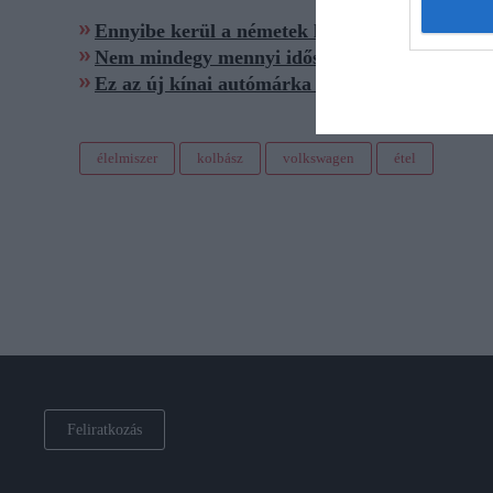
Ennyibe kerül a németek legújabb Volkswagen
Nem mindegy mennyi idősen, milyen kolbászt e
Ez az új kínai autómárka érkezik Magyarorsz
élelmiszer
kolbász
volkswagen
étel
Feliratkozás