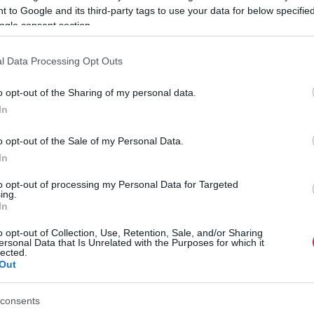
 to Google and its third-party tags to use your data for below specifi
ogle consent section.
500 A
) 1973-ban kezdtek el árulni, a Volkswagen gyár
gy amikor a kolbász árusítását 2021-ben az egyik wolfsburgi
l Data Processing Opt Outs
s felháborodást keltett, hogy a termelésben dolgozó
lár is hozzászólt a vitához.
o opt-out of the Sharing of my personal data.
In
ban volt megvásárolható, fagyasztva. Június közepétől az
ezdetben csak az Edeka és a Netto áruházaiban lesz kapható
o opt-out of the Sale of my Personal Data.
In
N
sokáig
to opt-out of processing my Personal Data for Targeted
E
ing.
a
In
z étkezdékben és a szupermarketekben. A konszern minden
. Vélhetően az végére már a kolbász darabszámban előzi az
o opt-out of Collection, Use, Retention, Sale, and/or Sharing
A
ersonal Data that Is Unrelated with the Purposes for which it
lected.
v
Out
n
p
consents
r