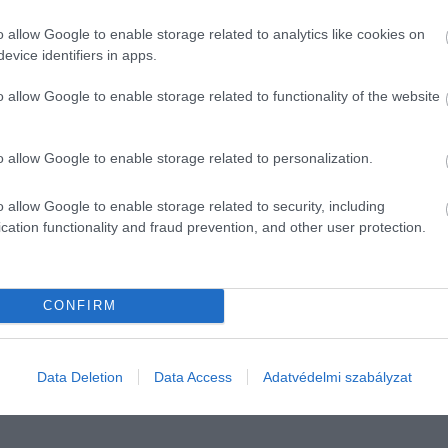
Magyarországon
az apartmanok ára 15%-kal emelkedett
o allow Google to enable storage related to analytics like cookies on
sillagos hotelek is érdemben drágultak, 9%-kal kell többet
evice identifiers in apps.
kal kell többet fizetni, ami még így is majdnem a duplája az
o allow Google to enable storage related to functionality of the website
 csak nagyon mérsékelten, 1%-kal emelkedett.
zalékának nem megy el nyaralni anyagi okok miatt, ez szám
o allow Google to enable storage related to personalization.
s országok közül többen is megelőznek, de ez sajnos nincs
lék a nyaralási szegénység aránya. Egyedül Románia előz
o allow Google to enable storage related to security, including
produkálva 35,8 százalékot ért el.
cation functionality and fraud prevention, and other user protection.
muisz
molnár judit
CONFIRM
Data Deletion
Data Access
Adatvédelmi szabályzat