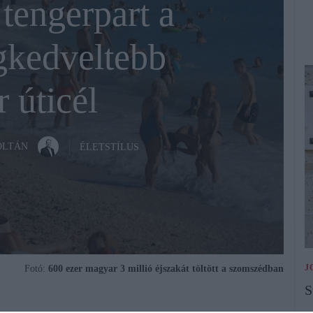
tengerpart a
gkedveltebb
 úticél
OLTÁN
ÉLETSTÍLUS
J
Fotó:
600 ezer magyar 3 millió éjszakát töltött a szomszédban
S