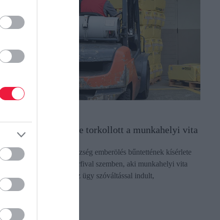
OG
is híján emberölésbe torkollott a munkahelyi vita
 Pest Vármegyei Főügyészség emberölés bűntettének kísérlete
iatt emelt vádat azzal a férfival szemben, aki munkahelyi vita
iatt támadt kollégájára. Az ügy szóváltással indult,
yelvöltögetéssel…
ectangle