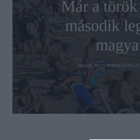
Már a török 
második le
magyar
KARÁCSONY Z
2024-08-31