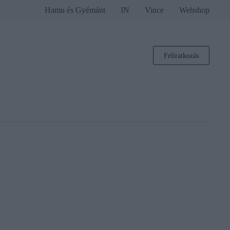
Hamu és Gyémánt
IN
Vince
Webshop
Feliratkozás