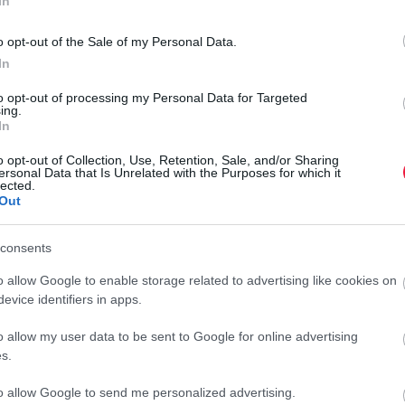
In
eg utazók tömegei révén vezet Horvátország, a szervezett,
o opt-out of the Sale of my Personal Data.
ly a korábbi második helyezett Görögországot megelőzte
In
lturális, történelmi attrakciókban bővelkedő mediterrán
to opt-out of processing my Personal Data for Targeted
 Omán volt a sztár úti cél,
ez idén is várhatóan így lesz -
ing.
In
ási Irodák Szövetségének (MUISZ) szövetség elnöke.
o opt-out of Collection, Use, Retention, Sale, and/or Sharing
t
ersonal Data that Is Unrelated with the Purposes for which it
lected.
Out
J
zázalékkal drágult a nyaralás. Főszezonban a hétéjszakás,
K
00 ezer forint volt idén, az egyre keresettebb all inclusive
consents
nkénti 600 ezer forintot.
A
o allow Google to enable storage related to advertising like cookies on
országi igazgatója a közelmúltban megjegyezte, hogy a
evice identifiers in apps.
m
például
Opatija, Rijeka, Crikvenica, Krk-sziget, Losinj-
m
o allow my user data to be sent to Google for online advertising
dar régió következik.
n
s.
r
rországon
to allow Google to send me personalized advertising.