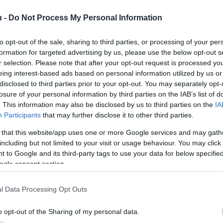
A
u -
Do Not Process My Personal Information
k
k
to opt-out of the sale, sharing to third parties, or processing of your per
I
formation for targeted advertising by us, please use the below opt-out s
r selection. Please note that after your opt-out request is processed y
eing interest-based ads based on personal information utilized by us or
disclosed to third parties prior to your opt-out. You may separately opt-
losure of your personal information by third parties on the IAB’s list of
. This information may also be disclosed by us to third parties on the
IA
Participants
that may further disclose it to other third parties.
 that this website/app uses one or more Google services and may gath
ábbra is Horvátország, a csoportos
including but not limited to your visit or usage behaviour. You may click 
 to Google and its third-party tags to use your data for below specifi
ögország, hanem Törökország. Télen a
ogle consent section.
 Omán.
l Data Processing Opt Outs
rált forrásként a Google Keresőben!
o opt-out of the Sharing of my personal data.