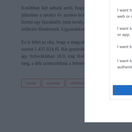
Korábban hírt adtunk arról, hogy a KSH adatai szerint 
I want t
júliusban a tavalyi év azonos hónapjához képest, de a 3 c
web or d
fizetni egy éjszakáért, mint tavaly. A panziókért "csak" 7%-
I want t
inflációs főindexnek. Ugyanakkor a 4 csillagos hotelek ára
or app.
Ez is lehet az oka, hogy a magyar munkavállalók 24,3 szá
I want t
szerint 1 455 824 fő. Bár gondolhatnánk, hogy a szomszédo
így. Szlovákiában 18,9, míg Horvátországban 19,4 száza
I want t
meg, a déli szomszédunk a felmérés legrosszabb eredményét 
authenti
utazás
nyaralás
törökország
horvátország