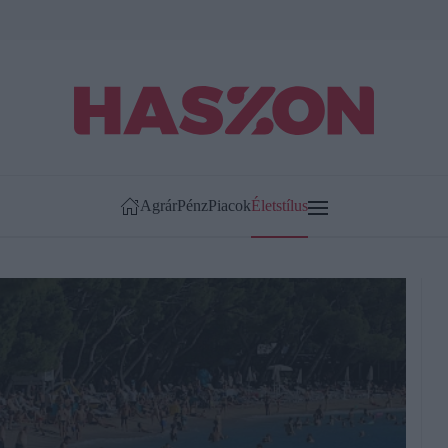
Agrár
Pénz
Piacok
Életstílus