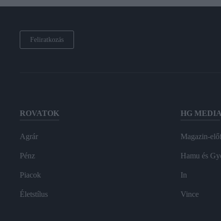
Feliratkozás
ROVATOK
HG MEDI
Agrár
Magazin-előf
Pénz
Hamu és Gy
Piacok
In
Életstílus
Vince