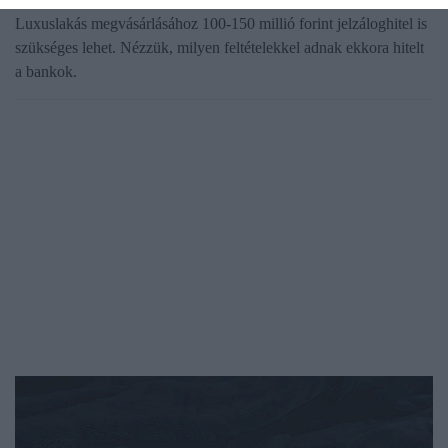
Luxuslakás megvásárlásához 100-150 millió forint jelzáloghitel is
szükséges lehet. Nézzük, milyen feltételekkel adnak ekkora hitelt
a bankok.