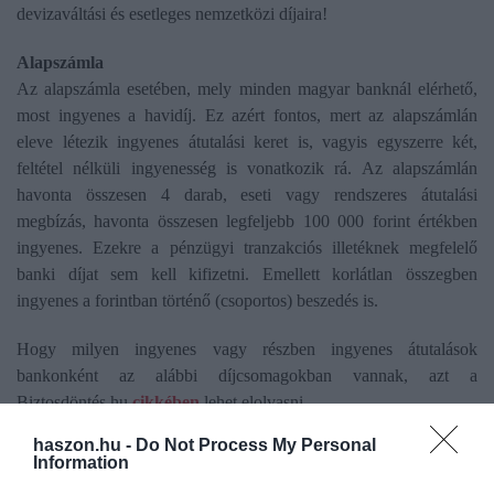
devizaváltási és esetleges nemzetközi díjaira!
Alapszámla
Az alapszámla esetében, mely minden magyar banknál elérhető,
most ingyenes a havidíj. Ez azért fontos, mert az alapszámlán
eleve létezik ingyenes átutalási keret is, vagyis egyszerre két,
feltétel nélküli ingyenesség is vonatkozik rá. Az alapszámlán
havonta összesen 4 darab, eseti vagy rendszeres átutalási
megbízás, havonta összesen legfeljebb 100 000 forint értékben
ingyenes. Ezekre a pénzügyi tranzakciós illetéknek megfelelő
banki díjat sem kell kifizetni. Emellett korlátlan összegben
ingyenes a forintban történő (csoportos) beszedés is.
Hogy milyen ingyenes vagy részben ingyenes átutalások
bankonként az alábbi díjcsomagokban vannak, azt a
Biztosdöntés.hu
cikkében
lehet elolvasni.
haszon.hu -
Do Not Process My Personal
Information
Olvasd el ezt is!