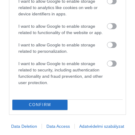
I want to allow Google to enable storage
related to analytics like cookies on web or
device identifiers in apps.
I want to allow Google to enable storage
related to functionality of the website or app.
I want to allow Google to enable storage
related to personalization.
I want to allow Google to enable storage
related to security, including authentication
functionality and fraud prevention, and other
user protection.
CONFIRM
HITEL
Data Deletion
Data Access
Adatvédelmi szabályzat
Így vehető fel 100-150 millió forint lakáshitel