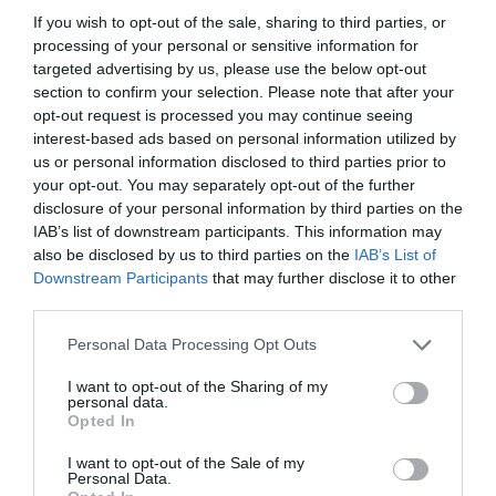
If you wish to opt-out of the sale, sharing to third parties, or
Riasztás a jegybanktól, két új fronton támadnak a
processing of your personal or sensitive information for
csalók
targeted advertising by us, please use the below opt-out
Állampapír vagy bankbetét? Így érvel az
section to confirm your selection. Please note that after your
államadósságkezelő
opt-out request is processed you may continue seeing
Belenyúlt a jegybank a lakáshitelezési piacba
interest-based ads based on personal information utilized by
us or personal information disclosed to third parties prior to
your opt-out. You may separately opt-out of the further
disclosure of your personal information by third parties on the
Erre figyelj külföldi bankkártyás
IAB’s list of downstream participants. This information may
also be disclosed by us to third parties on the
IAB’s List of
vásárlásnál
Downstream Participants
that may further disclose it to other
third parties.
A dinamikus devizakonverzió (
Dynamic Currency Conversion,
Please note that this website/app uses one or more Google
Personal Data Processing Opt Outs
DCC
) egy olyan funkció, amit külföldi bankkártyás fizetéskor
services and may gather and store information including but
vagy ATM-es készpénzfelvételkor kínálnak fel a terminálok. A
not limited to your visit or usage behaviour. You may click to
I want to opt-out of the Sharing of my
rendszer felismeri, hogy a kártyánk magyar kibocsátású, és
personal data.
grant or deny consent to Google and its third-party tags to
Opted In
felajánlja a lehetőséget, hogy a tranzakciót ne a helyi pénznemben
use your data for below specified purposes in below Google
(euró, dollár, török líra stb.), hanem azonnal forintban egyenlítsük
consent section.
I want to opt-out of the Sale of my
Personal Data.
ki. Ne ezt válassuk, rosszabbul járunk. A
DCC-t
kínáló