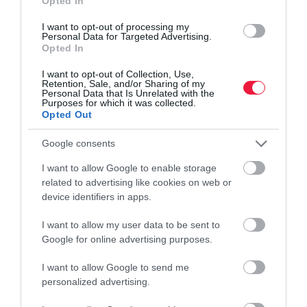
Opted In
szolgáltatók gyakran
5-10%-kal rosszabb
árfolyamot
alkalmaznak.
Mindig a helyi pénznemben történő
I want to opt-out of processing my
Personal Data for Targeted Advertising.
fizetést válasszuk,
ha a forintszámlánkhoz tartozó bankkártyával
Opted In
fizetünk a boltban vagy veszünk le készpénzt.
I want to opt-out of Collection, Use,
Retention, Sale, and/or Sharing of my
Personal Data that Is Unrelated with the
Purposes for which it was collected.
Opted Out
tranzakciós illeték
fizetési kérelem
alapszámla
pénz
bank
átutalás
revolut
qvik
wise
paypal
Google consents
I want to allow Google to enable storage
related to advertising like cookies on web or
device identifiers in apps.
I want to allow my user data to be sent to
Google for online advertising purposes.
I want to allow Google to send me
personalized advertising.