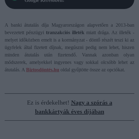
Google Keresőben!
A banki átutalás díja Magyarországon alapvetően a 2013-ban
bevezetett pénzügyi
tranzakciós illeték
miatt drága. Az illeték -
melyet időközben emelt is a kormányzat - döntő részét teszi ki az
ügyfelek által fizetett díjnak, megúszni pedig nem lehet, hiszen
minden átutalás után fizetendő. Vannak azonban olyan
módszerek, amelyekkel ingyenes vagy sokkal olcsóbb lehet az
átutalás. A
Biztosdöntés.hu
oldal gyűjtötte össze az opciókat.
Ez is érdekelhet!
Nagy a szórás a
bankkártyák éves díjában