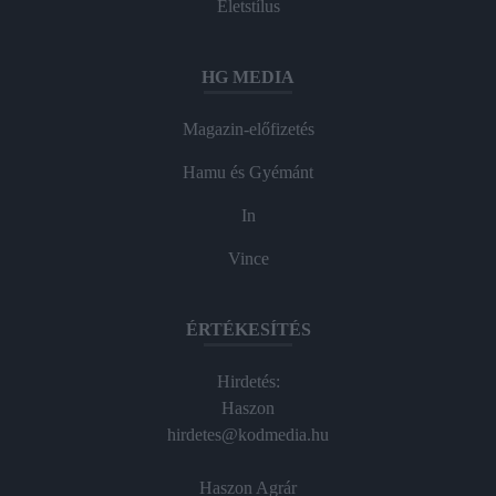
Életstílus
HG MEDIA
Magazin-előfizetés
Hamu és Gyémánt
In
Vince
ÉRTÉKESÍTÉS
Hirdetés:
Haszon
hirdetes@kodmedia.hu
Haszon Agrár