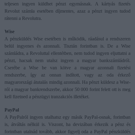
teljesen ingyen küldhet pénzt egymásnak. A kártyás fizetés
Revolut számla esetében díjmentes, azaz a pénzt ingyen tudod
rátenni a Revolutra.
Wise
A pénzküldés Wise esetében is működik, ráadásul a rendszeren
belül ingyenes és azonnali. Tisztán forintban is. De a Wise
számládra, a Revoluttal ellentétben, nem tudod ingyen eljuttatni a
pénzt, hacsak nem utalsz ingyen a magyar bankszámládról.
Cserébe a Wise be van kötve a magyar azonnali fizetési
rendszerbe, így az onnan indított, vagy az oda érkező
magyarországi átutalás mindig azonnali. Ha pénzt küldesz a Wise-
ról a magyar bankrendszerbe, akkor 50 000 forint felett ott is meg
kell fizetned a pénzügyi tranzakciós illetéket.
PayPal
A PayPalról ingyen utalhatsz egy másik PayPal-osnak, forintban
is, átváltás nélkül is. Viszont, ha devizában érkezik a pénz és
forintban utalnád tovább, akkor figyelj oda a PayPal pénzküldés