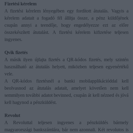
Fizetési kérelem
A fizetési kérelem lényegében egy fordított átutalás. Vagyis a
kérelem adatait a fogadó fél állítja össze, a pénz küldőjének
csupán annyi a teendője, hogy engedélyezze ezt az előre
összekészített átutalást. A fizetési kérelem kifizetése teljesen
ingyenes.
Qvik fizetés
A másik ilyen újfajta fizetés a QR-kódos fizetés, mely szintén
használható az átutalás helyett, miközben teljesen egyenértékű
vele.
A QR-kódos fizetésnél a banki mobilapplikációddal kell
beolvasnod az átutalás adatait, amelyet követően nem kell
semmilyen további adatot bevinned, csupán át kell nézned és jóvá
kell hagynod a pénzküldést.
Revolut
A Revoluttal teljesen ingyenes a pénzküldés bármely
magyarországi bankszámlára, bár nem azonnali. Két revolutos is