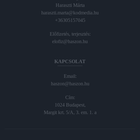
Haraszti Márta
haraszti.marta@kodmedia.hu
+36305157045
Előfizetés, terjesztés:
elofiz@haszon.hu
KAPCSOLAT
Email:
haszon@haszon.hu
Cím:
1024 Budapest,
Margit krt. 5/A, 3. em. 1. a