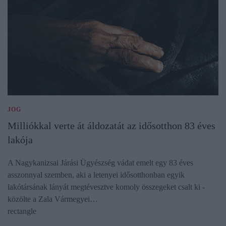
JOG
Milliókkal verte át áldozatát az idősotthon 83 éves
lakója
A Nagykanizsai Járási Ügyészség vádat emelt egy 83 éves
asszonnyal szemben, aki a letenyei idősotthonban egyik
lakótársának lányát megtévesztve komoly összegeket csalt ki -
közölte a Zala Vármegyei…
rectangle