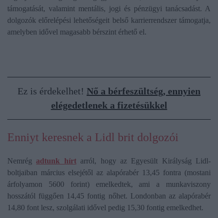
támogatását, valamint mentális, jogi és pénzügyi tanácsadást. A
dolgozók előrelépési lehetőségeit belső karrierrendszer támogatja,
amelyben idővel magasabb bérszint érhető el.
Ez is érdekelhet!
Nő a bérfeszültség, ennyien
elégedetlenek a fizetésükkel
Enniyt keresnek a Lidl brit dolgozói
Nemrég
adtunk hír
t
arról, hogy az Egyesült Királyság Lidl-
boltjaiban március elsejétől az alapórabér 13,45 fontra (mostani
árfolyamon 5600 forint) emelkedtek, ami a munkaviszony
hosszától függően 14,45 fontig nőhet. Londonban az alapórabér
14,80 font lesz, szolgálati idővel pedig 15,30 fontig emelkedhet.