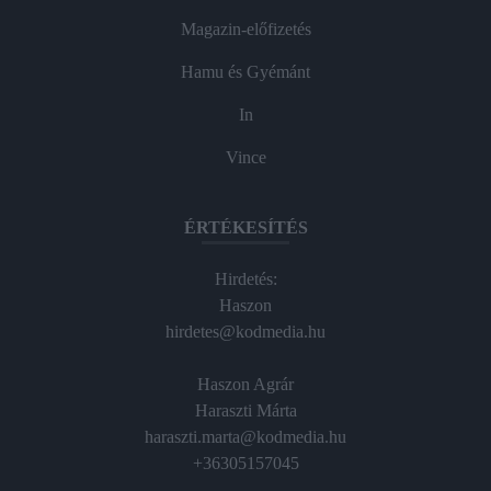
Magazin-előfizetés
Hamu és Gyémánt
In
Vince
ÉRTÉKESÍTÉS
Hirdetés:
Haszon
hirdetes@kodmedia.hu
Haszon Agrár
Haraszti Márta
haraszti.marta@kodmedia.hu
+36305157045