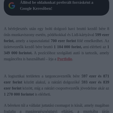
Állítsd be oldalunkat preferált forrásként a
Google Keresőben!
A bérfejlesztés után egy bolti dolgozó havi bruttó kezdő bére 8
órás munkaviszony esetén, pótlékokkal és Lidl-kártyával
599 ezer
forint,
amely a tapasztalattal
700 ezer forint
fölé emelkedhet. Az
üzletvezetők kezdő bére bruttó
1 104 000 forint,
ami elérheti az
1
349 000 forintot.
A pozícióhoz szolgálati autó is tartozik, amely
magáncélra is használható - írja a
Portfolio
.
A logisztikai területen a targoncavezetők bére
597 ezer és 871
ezer forint
között alakul, a raktári dolgozóké
593 ezer és 839
ezer forint
között, míg a raktári csoportvezetők jövedelme akár az
1 270 000 forintot
is elérheti.
A béreken túl a vállalat juttatási csomagot is kínál, amely magában
foglalja a magánegészségügyi ellátást, a munkába járás