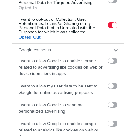
Personal Data for Targeted Advertising.
Opted In
I want to opt-out of Collection, Use,
Retention, Sale, and/or Sharing of my
Personal Data that Is Unrelated with the
Purposes for which it was collected.
Opted Out
Google consents
I want to allow Google to enable storage
related to advertising like cookies on web or
device identifiers in apps.
I want to allow my user data to be sent to
Google for online advertising purposes.
PÉNZ
Így szerzett Magyarország 3 milliárd eurót
I want to allow Google to send me
personalized advertising.
Kiemelkedő kereslet és túljegyzés volt a hétfői 3 milliárd euró
I want to allow Google to enable storage
értékű magyar devizakötvény-kibocsátáson. A kötvényekre
related to analytics like cookies on web or
háromszoros volt a befektetői érdeklődés, csaknem 10 milliárd