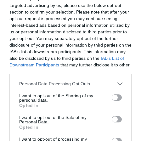
Két lépcsőben emeli dolgozói idei bérét az Auchan
targeted advertising by us, please use the below opt-out
Brutális keresetnövekedést mért a KSH, ez az ugrás
section to confirm your selection. Please note that after your
oka
opt-out request is processed you may continue seeing
interest-based ads based on personal information utilized by
us or personal information disclosed to third parties prior to
pénz
fizetés
kereset
bér
lidl
your opt-out. You may separately opt-out of the further
disclosure of your personal information by third parties on the
IAB’s list of downstream participants. This information may
also be disclosed by us to third parties on the
IAB’s List of
Downstream Participants
that may further disclose it to other
third parties.
Please note that this website/app uses one or more Google
Personal Data Processing Opt Outs
services and may gather and store information including but
not limited to your visit or usage behaviour. You may click to
I want to opt-out of the Sharing of my
personal data.
grant or deny consent to Google and its third-party tags to
Opted In
use your data for below specified purposes in below Google
consent section.
I want to opt-out of the Sale of my
Personal Data.
Opted In
I want to opt-out of processing my