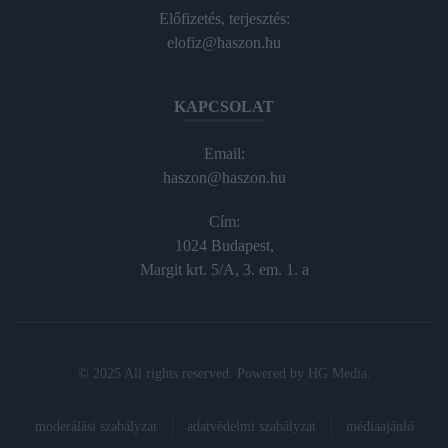
Előfizetés, terjesztés:
elofiz@haszon.hu
KAPCSOLAT
Email:
haszon@haszon.hu
Cím:
1024 Budapest,
Margit krt. 5/A, 3. em. 1. a
© 2025 All rights reserved. Powered by
HG Media
.
moderálási szabályzat
adatvédelmi szabályzat
médiaajánló