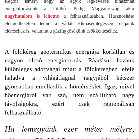
Régóta ismert, hogy az egyik legkevésbé kihasznált
energiaforrásunk a földhő. Pedig Magyarország akár
nagyhatalom is lehetne
a felhasználásában. Hasznosítása
elengedhetetlen lenne a vállalt klímasemlegességi céljaink
eléréséhez is, valamint a gázfüggőségünk csökkentéséhez.
A földkéreg geotermikus energiája korlátlan és
nagyon olcsó energiaforrás. Ráadásul hazánk
különleges adottságai miatt a földkéregben lefelé
haladva a világátlagnál nagyjából kétszer
gyorsabban emelkedik a hőmérséklet. Igaz, mivel
hőenergiáról van szó, nem szállítható nagy
távolságokra, ezért csak regionálisan
felhasználható.
Ha lemegyünk ezer méter mélyre,