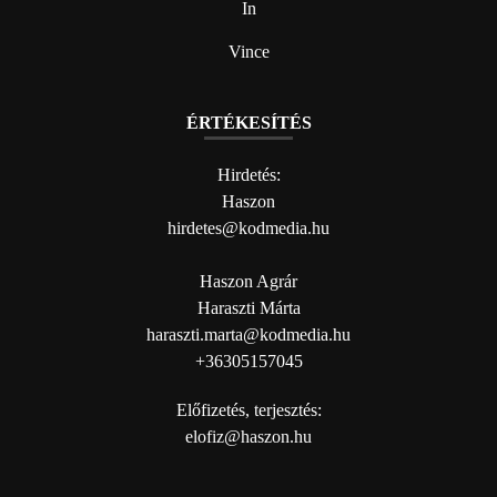
In
Vince
ÉRTÉKESÍTÉS
Hirdetés:
Haszon
hirdetes@kodmedia.hu
Haszon Agrár
Haraszti Márta
haraszti.marta@kodmedia.hu
+36305157045
Előfizetés, terjesztés:
elofiz@haszon.hu