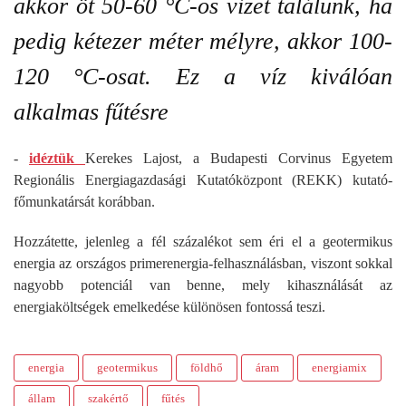
akkor öt 50-60 °C-os vizet találunk, ha
pedig kétezer méter mélyre, akkor 100-
120 °C-osat. Ez a víz kiválóan
alkalmas fűtésre
-
idéztük
Kerekes Lajost, a Budapesti Corvinus Egyetem
Regionális Energiagazdasági Kutatóközpont (REKK) kutató-
főmunkatársát korábban.
Hozzátette, jelenleg a fél százalékot sem éri el a geotermikus
energia az országos primerenergia-felhasználásban, viszont sokkal
nagyobb potenciál van benne, mely kihasználását az
energiaköltségek emelkedése különösen fontossá teszi.
energia
geotermikus
földhő
áram
energiamix
állam
szakértő
fűtés