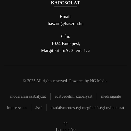
KAPCSOLAT
Email:
haszon@haszon.hu
Cím:
1024 Budapest,
Margit krt. 5/A, 3. em. 1. a
© 2025 All rights reserved. Powered by
HG Media
.
moderálási szabályzat
adatvédelmi szabályzat
médiaajánló
impresszum
ászf
akadálymentességi megfelelőségi nyilatkozat
Lap tetejére