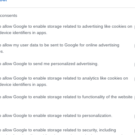
consents
o allow Google to enable storage related to advertising like cookies on
 nyugdíjrendszer, aggódik az EU
evice identifiers in apps.
o allow my user data to be sent to Google for online advertising
liót, mire nyugdíjba mész
s.
y 60 millió forintos időskori tőke eléréséhez – a kamatos
to allow Google to send me personalized advertising.
 mekkora összeget kell fixen félretenni havonta az alapján,
o allow Google to enable storage related to analytics like cookies on
evice identifiers in apps.
ivel még 35 év van a nyugdíjig, a kamatok hosszú ideig
o allow Google to enable storage related to functionality of the website
ta mindössze kb. 23 000 forintot félretenni a 60 milliós
díjkorhatárig, így a havi megtakarítási terhek jelentősen
o allow Google to enable storage related to personalization.
0 forintot kell fixen elkülönítenie.
15 év van hátra a 65 éves korhatárig, a lemaradást brutális
o allow Google to enable storage related to security, including
galább 125 000 forintot kell befizetni a számlára, hogy