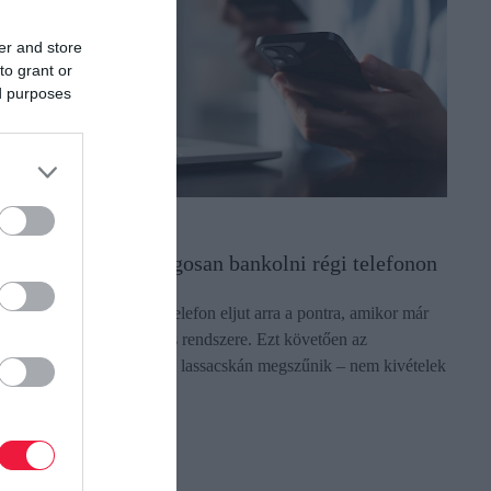
er and store
to grant or
ed purposes
ÉNZ
ddig tudsz biztonságosan bankolni régi telefonon
gy idő után minden okostelefon eljut arra a pontra, amikor már
em frissíthető az operációs rendszere. Ezt követően az
lkalmazások támogatása is lassacskán megszűnik – nem kivételek
z alól a banki…
ectangle