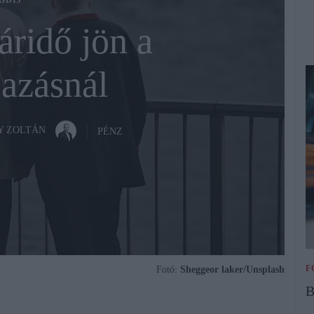
GDÍJ
áridő jön a
azásnál
Y ZOLTÁN
PÉNZ
F
Fotó:
Sheggeor laker/Unsplash
B