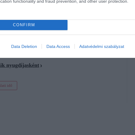
cation functionality and fraud prevention, and other user protection.
CONFIRM
Data Deletion
Data Access
Adatvédelmi szabályzat
 időnek a szakmunkásképzős időszak
ik nyugdíjasként
lati idő