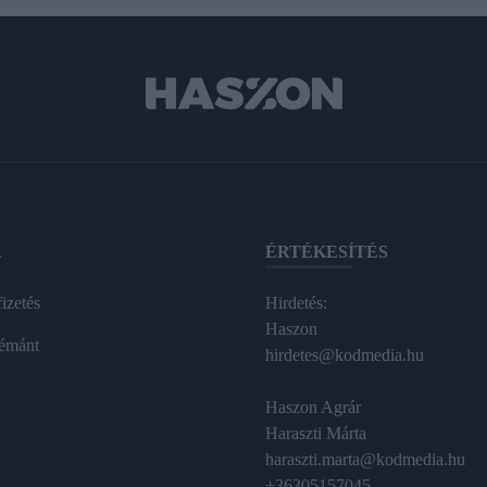
A
ÉRTÉKESÍTÉS
izetés
Hirdetés:
Haszon
émánt
hirdetes@kodmedia.hu
Haszon Agrár
Haraszti Márta
haraszti.marta@kodmedia.hu
+36305157045