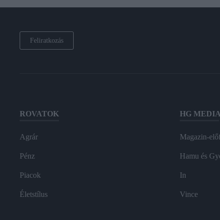
Feliratkozás
ROVATOK
HG MEDI
Agrár
Magazin-előf
Pénz
Hamu és Gy
Piacok
In
Életstílus
Vince