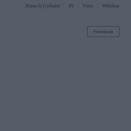
Hamu és Gyémánt
IN
Vince
Webshop
Feliratkozás