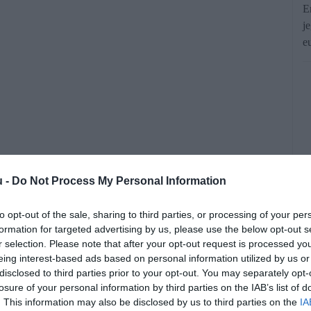
E
j
e
u -
Do Not Process My Personal Information
amenőleges megállapítását az előző évi
to opt-out of the sale, sharing to third parties, or processing of your per
avaly is megfeleltek a jogosultsági
formation for targeted advertising by us, please use the below opt-out s
leknek.
r selection. Please note that after your opt-out request is processed y
eing interest-based ads based on personal information utilized by us or
disclosed to third parties prior to your opt-out. You may separately opt-
losure of your personal information by third parties on the IAB’s list of
. This information may also be disclosed by us to third parties on the
IA
rált forrásként a Google Keresőben!