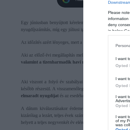
Downstream 
Please note
information 
Egy júniusban benyújtott kérelemmel így még elérhető az
deny consent
nyugdíjszámítás, míg egy júliusi igénylésnél már csak a foly
in below Go
Az időzítés azért lényeges, mert a nyugdíj összegét az igén
Persona
Aki az előző évi megállapítás mellett dönt, már
a következ
I want t
valamint a tizenharmadik havi nyugdíjat is.
Opted 
I want t
Aki viszont a folyó év szabályai szerint vonul nyugdíjba
Opted 
később részesül. A visszamenőleges igénylés további előny
elmaradt nyugdíjat
és az esedékes tizenharmadik havi ellát
I want 
Advertis
Opted 
A dátum kiválasztásakor érdemes figyelemmel lenni a meg
kizárólag a lezárt, teljes évek számítanak, megérheti kivár
I want t
of my P
helyett a teljes negyvenkét év elérését. Bővebben az Adó.h
was col
Opted 