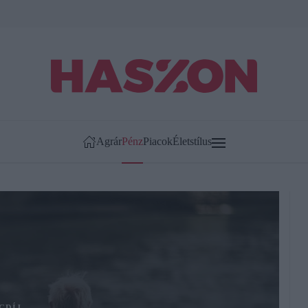
Agrár
Pénz
Piacok
Életstílus