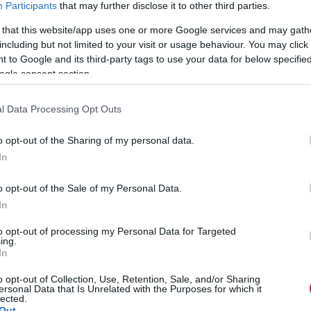
Participants
that may further disclose it to other third parties.
 that this website/app uses one or more Google services and may gath
including but not limited to your visit or usage behaviour. You may click 
 előző év decembere, vagyis az akkori szabályok szerinti
 to Google and its third-party tags to use your data for below specifi
ó év januárjáig lehet visszamenőleg kérni a megállapítást.
ogle consent section.
ylés évében érvényes valorizációs szorzókkal számítják ki.
l Data Processing Opt Outs
ő évben megkapja a januári rendszeres nyugdíjemelést,
o opt-out of the Sharing of my personal data.
P
In
E
o opt-out of the Sale of my Personal Data.
, az ezekben a plusz juttatásokban először csak egy évvel
E
In
e, hogy a jogosult
egy összegben kapja meg a többhavi
n
ást.
to opt-out of processing my Personal Data for Targeted
a
ing.
e
In
szerzett szolgálati időre is, mivel a nyugdíjszámításnál
r
ni a következő kerek évet, például negyvenegy év és 345 nap
o opt-out of Collection, Use, Retention, Sale, and/or Sharing
ersonal Data that Is Unrelated with the Purposes for which it
u
cikkében
lehet olvasni a témáról.
lected.
Out