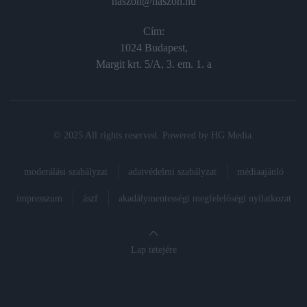
haszon@haszon.hu
Cím:
1024 Budapest,
Margit krt. 5/A, 3. em. 1. a
© 2025 All rights reserved. Powered by
HG Media
.
moderálási szabályzat
adatvédelmi szabályzat
médiaajánló
impresszum
ászf
akadálymentességi megfelelőségi nyilatkozat
Lap tetejére