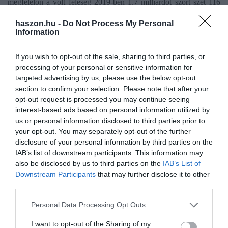
megfelelőn a volt feleség 2019-ben 1,7 milliárdot szórt szét 116
szervezet között.
haszon.hu -
Do Not Process My Personal
Information
Az adományozások persze nem mindig nyilvánosan zajlanak.
Bezos a Mary’s Place szervezetet szemelte ki, amely a
If you wish to opt-out of the sale, sharing to third parties, or
hajléktalanok számára biztosít képzést és szállást. A hajléktalanok
processing of your personal or sensitive information for
sorsát bizonyára a szívén viseli, hiszen létrehozott számukra egy
targeted advertising by us, please use the below opt-out
nyolcemeletes szállót Seattle-ben. Számottevő összegeket juttatott
section to confirm your selection. Please note that after your
egy rákkutatási központnak, a Washingtoni Egyetem
opt-out request is processed you may continue seeing
Alapítványának, és a Princeton Egyetemnek is.
interest-based ads based on personal information utilized by
us or personal information disclosed to third parties prior to
your opt-out. You may separately opt-out of the further
Itt
lehet megnézni Jeff Bezos-t jégkrém formájában.
disclosure of your personal information by third parties on the
IAB’s list of downstream participants. This information may
also be disclosed by us to third parties on the
IAB’s List of
jeff bezos
milliárdos
csúcsmilliárdos
űrutazás
Downstream Participants
that may further disclose it to other
hajlélktalanság
third parties.
Please note that this website/app uses one or more Google
Personal Data Processing Opt Outs
services and may gather and store information including but
not limited to your visit or usage behaviour. You may click to
I want to opt-out of the Sharing of my