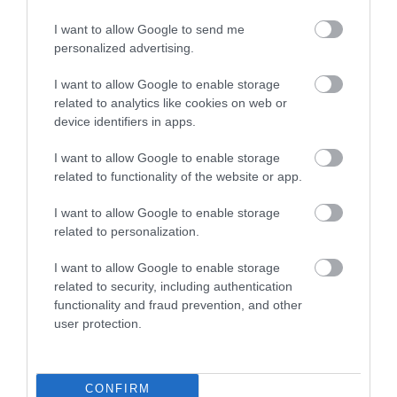
I want to allow Google to send me
personalized advertising.
I want to allow Google to enable storage
NYUGDÍJ
related to analytics like cookies on web or
Tévhitek, amivel tönkreteheted a saját nyugdíjadat
device identifiers in apps.
I want to allow Google to enable storage
Sokan hajlamosak struccpolitikát folytatni, ha az időskori
related to functionality of the website or app.
pénzügyekről van szó, ám a „fiatal vagyok még” és az „úgysem
érem meg” típusú tévhitek egyenes utat jelentenek a jövőbeni
I want to allow Google to enable storage
anyagi csődhöz.
related to personalization.
I want to allow Google to enable storage
related to security, including authentication
functionality and fraud prevention, and other
user protection.
CONFIRM