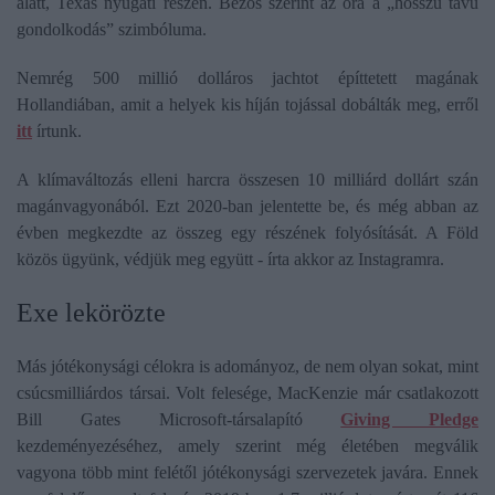
alatt, Texas nyugati részén. Bezos szerint az óra a „hosszú távú
gondolkodás” szimbóluma.
Nemrég 500 millió dolláros jachtot építtetett magának
Hollandiában, amit a helyek kis híján tojással dobálták meg, erről
itt
írtunk.
A klímaváltozás elleni harcra összesen 10 milliárd dollárt szán
magánvagyonából. Ezt 2020-ban jelentette be, és még abban az
évben megkezdte az összeg egy részének folyósítását. A Föld
közös ügyünk, védjük meg együtt - írta akkor az Instagramra.
Exe lekörözte
Más jótékonysági célokra is adományoz, de nem olyan sokat, mint
csúcsmilliárdos társai. Volt felesége, MacKenzie már csatlakozott
Bill Gates Microsoft-társalapító
Giving Pledge
kezdeményezéséhez, amely szerint még életében megválik
vagyona több mint felétől jótékonysági szervezetek javára. Ennek