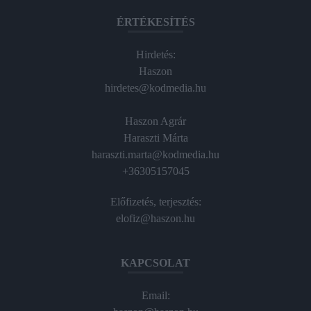
ÉRTÉKESÍTÉS
Hirdetés:
Haszon
hirdetes@kodmedia.hu
Haszon Agrár
Haraszti Márta
haraszti.marta@kodmedia.hu
+36305157045
Előfizetés, terjesztés:
elofiz@haszon.hu
KAPCSOLAT
Email: