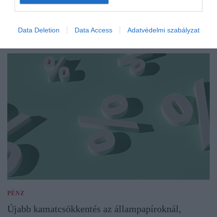
Data Deletion
Data Access
Adatvédelmi szabályzat
PÉNZ
Újabb kamatcsökkentés az állampapíroknál,