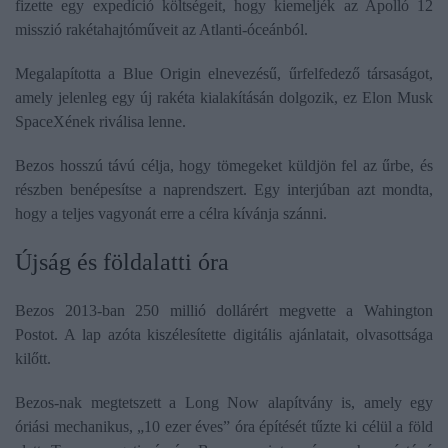
fizette egy expedíció költségeit, hogy kiemeljék az Apolló 12
misszió rakétahajtóműveit az Atlanti-óceánból.
Megalapította a Blue Origin elnevezésű, űrfelfedező társaságot,
amely jelenleg egy új rakéta kialakításán dolgozik, ez Elon Musk
SpaceXének riválisa lenne.
Bezos hosszú távú célja, hogy tömegeket küldjön fel az űrbe, és
részben benépesítse a naprendszert. Egy interjúban azt mondta,
hogy a teljes vagyonát erre a célra kívánja szánni.
Újság és földalatti óra
Bezos 2013-ban 250 millió dollárért megvette a Wahington
Postot. A lap azóta kiszélesítette digitális ajánlatait, olvasottsága
kilőtt.
Bezos-nak megtetszett a Long Now alapítvány is, amely egy
óriási mechanikus, „10 ezer éves” óra építését tűzte ki célül a föld