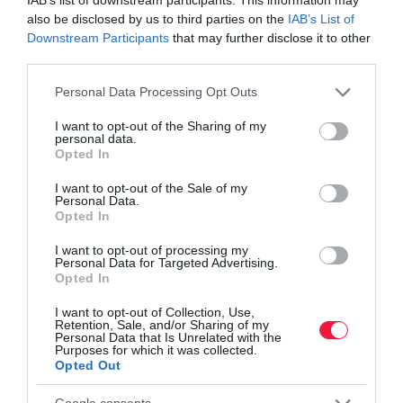
Olvasd el ezt is!
also be disclosed by us to third parties on the
IAB’s List of
Downstream Participants
that may further disclose it to other
Ennyi ajándékpénzzel csábítják a bankok az Otthon
third parties.
Start hiteligénylőket
Please note that this website/app uses one or more Google
Personal Data Processing Opt Outs
Nyaralás hitelből: felelős pénzügyi döntés vagy a
services and may gather and store information including but
látszatluxus csapdája?
not limited to your visit or usage behaviour. You may click to
I want to opt-out of the Sharing of my
Ennyit csökkentek a személyi kölcsönök kamatai
personal data.
grant or deny consent to Google and its third-party tags to
Opted In
use your data for below specified purposes in below Google
consent section.
I want to opt-out of the Sale of my
Personal Data.
hitel
személyi kölcsön
jelzáloghitel
kamat
Opted In
pénzügyek
I want to opt-out of processing my
Personal Data for Targeted Advertising.
Opted In
I want to opt-out of Collection, Use,
Retention, Sale, and/or Sharing of my
Personal Data that Is Unrelated with the
Purposes for which it was collected.
Opted Out