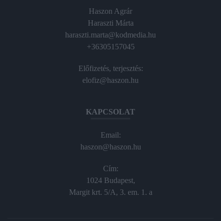
Haszon Agrár
Haraszti Márta
haraszti.marta@kodmedia.hu
+36305157045
Előfizetés, terjesztés:
elofiz@haszon.hu
KAPCSOLAT
Email:
haszon@haszon.hu
Cím:
1024 Budapest,
Margit krt. 5/A, 3. em. 1. a