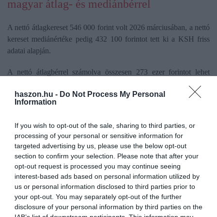
magyar átlag- és mediánbérrel
A nettó átlagkereset 546 000 forint volt 2026 márciusában, a nettó
kereset mediánértéke pedig 432 100 forintot tett ki a KSH friss
adatai alapján.
A nettó átlagbérrel számolva összesen 273 ezer forintot lehet
hiteltörlesztésre fordítani. A Bank360 kalkulációi alapján a szabad
haszon.hu -
Do Not Process My Personal
felhasználású személyi kölcsönök piacán jelenleg több olyan
Information
ajánlat is van, ahol a maximális,
15 millió forintot
is fel tudja
venni az átlagbért megkereső igénylő, ha nincs már hitel a nevén.
If you wish to opt-out of the sale, sharing to third parties, or
processing of your personal or sensitive information for
A mediánbérrel kalkulálva más képet kapunk. A hiteltörlesztésre
targeted advertising by us, please use the below opt-out
fordítható összeg ebben az esetben 216 ezer forint, amibe
section to confirm your selection. Please note that after your
legfeljebb
13 millió forint
személyi kölcsön felvétele fér bele. A
opt-out request is processed you may continue seeing
számítás erről
itt olvasható.
interest-based ads based on personal information utilized by
us or personal information disclosed to third parties prior to
your opt-out. You may separately opt-out of the further
disclosure of your personal information by third parties on the
IAB’s list of downstream participants. This information may