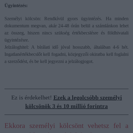
Ügyintézés:
Személyi kölcsön: Rendkívül gyors ügyintézés. Ha minden
dokumentum megvan, akár 24-48 órán belül a számlánkon lehet
az összeg, hiszen nincs szükség értékbecslésre és földhivatali
ügyintézésre.
Jelzáloghitel: A bírálati idő jóval hosszabb, általában 4-6 hét.
Ingatlanértékbecslőt kell fogadni, közjegyzői okiratba kell foglalni
a szerződést, és be kell jegyezni a jelzálogjogot.
Ez is érdekelhet!
Ezek a legolcsóbb személyi
kölcsönök 3 és 10 millió forintra
Ekkora személyi kölcsönt vehetsz fel a