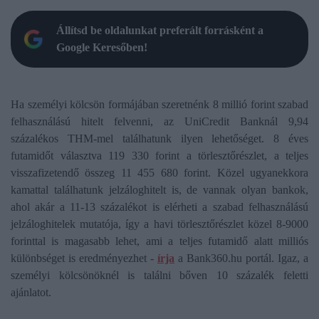
Állítsd be oldalunkat preferált forrásként a
Google Keresőben!
Ha személyi kölcsön formájában szeretnénk 8 millió forint szabad
felhasználású hitelt felvenni, az UniCredit Banknál 9,94
százalékos THM-mel találhatunk ilyen lehetőséget. 8 éves
futamidőt választva 119 330 forint a törlesztőrészlet, a teljes
visszafizetendő összeg 11 455 680 forint. Közel ugyanekkora
kamattal találhatunk jelzáloghitelt is, de vannak olyan bankok,
ahol akár a 11-13 százalékot is elérheti a szabad felhasználású
jelzáloghitelek mutatója, így a havi törlesztőrészlet közel 8-9000
forinttal is magasabb lehet, ami a teljes futamidő alatt milliós
különbséget is eredményezhet -
írja
a Bank360.hu portál. Igaz, a
személyi kölcsönöknél is találni bőven 10 százalék feletti
ajánlatot.