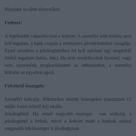
Nézzünk további tényezőket:
Fedezet:
A legélesebb választóvonal a fedezet. A személyi kölcsönhöz nem
kell ingatlan, a bank csupán a rendszeres jövedelmünket vizsgálja.
Ezzel szemben a jelzáloghitelhez fel kell ajánlani egy megfelelő
értékű ingatlant (lakás, ház). Ha nem rendelkezünk ilyennel, vagy
nem szeretnénk megkockáztatni az otthonunkat, a személyi
kölcsön az egyetlen opció.
Felvehető összegek:
Személyi kölcsön: Jellemzően kisebb összegekre (maximum 15
millió forint vehető fel) ideális.
Jelzáloghitel: Ha ennél nagyobb összegre van szükség, a
jelzáloghitel a befutó, mivel a fedezet miatt a bankok sokkal
magasabb hitelösszeget is jóváhagynak.