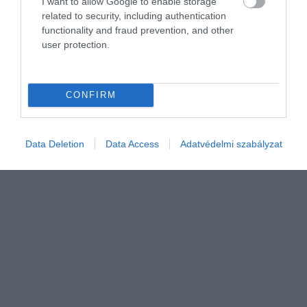
PÉNZ
I want to allow Google to enable storage
related to security, including authentication
Rekord: csökkent a jövedelem nélküli fiatalok
functionality and fraud prevention, and other
száma
user protection.
Tovább emelkedett a fiatalok személyes jövedelme: a 19–29
évesek becsült átlagos havi bevétele nettó 294 ezer forintra nőtt a
CONFIRM
második negyedévben, ami történelmi rekordot jelent a K&H
ifjúsági index…
Data Deletion
Data Access
Adatvédelmi szabályzat