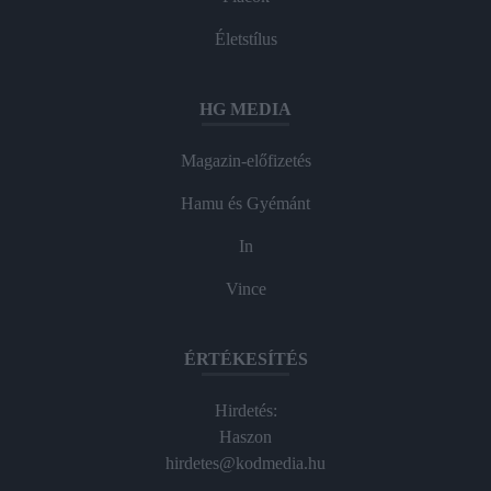
Életstílus
HG MEDIA
Magazin-előfizetés
Hamu és Gyémánt
In
Vince
ÉRTÉKESÍTÉS
Hirdetés:
Haszon
hirdetes@kodmedia.hu