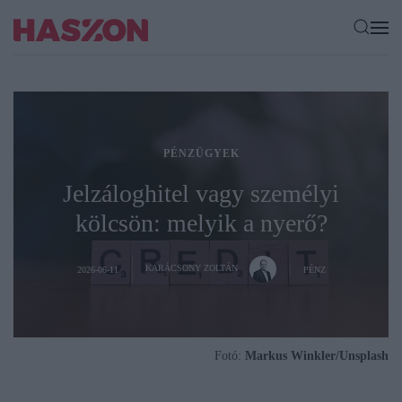
PÉNZÜGYEK
Jelzáloghitel vagy személyi
kölcsön: melyik a nyerő?
KARÁCSONY ZOLTÁN
2026-06-11
PÉNZ
Fotó:
Markus Winkler/Unsplash