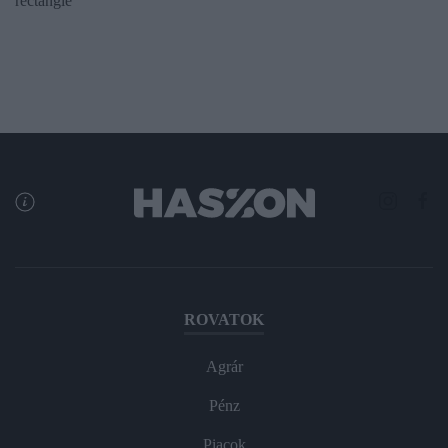
rectangle
ROVATOK
Agrár
Pénz
Piacok