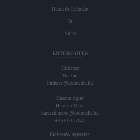
Hamu és Gyémánt
In
Vince
ÉRTÉKESÍTÉS
Hirdetés:
Haszon
hirdetes@kodmedia.hu
Haszon Agrár
Haraszti Márta
haraszti.marta@kodmedia.hu
+36305157045
Előfizetés, terjesztés: