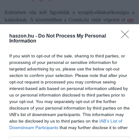
Különösen oda kell figyelniük a nyugdíj-előtakarékosságra a
katásoknak. A közelmúltban a Grantis.hu oldal végezett el
egy
számítást,
hogy mekkora nyugdíjra számíthatnak a katában
adózók, például a taxisok. A katások nyugdíjalapja 2022 óta
haszon.hu -
Do Not Process My Personal
Information
változatlan. Mindeközben a katások nyugdíjszámításában is
szerepet játszó minimálbér viszont évre évre emelkedik. Azoknak
If you wish to opt-out of the sale, sharing to third parties, or
ugyanis, akiknek a nyugdíjszámítás alapjául szolgáló keresete nem
processing of your personal or sensitive information for
éri el a minimálbért, az aktuális minimálbérhez viszonyítva
targeted advertising by us, please use the below opt-out
arányosítják a szolgálati idejüket.
section to confirm your selection. Please note that after your
opt-out request is processed you may continue seeing
2025-ben a bruttó minimálbér 290 800 forint. Ennél a katások
interest-based ads based on personal information utilized by
nyugdíj megállapításához beszámítható bruttó keresete,
us or personal information disclosed to third parties prior to
lényegesen kisebb kisebb (108 ezer forint). Ezért arányosítanunk
your opt-out. You may separately opt-out of the further
kell a szolgálati idő megállapításához. 1 évnyi munka így
disclosure of your personal information by third parties on the
IAB’s list of downstream participants. This information may
mindössze 0,37 év szolgálati időnek jön ki, ez 40 év alatt 14,8
also be disclosed by us to third parties on the
IAB’s List of
évet jelent.
Downstream Participants
that may further disclose it to other
third parties.
Innentől egy elemre van már csak szükségünk. Az öregségi