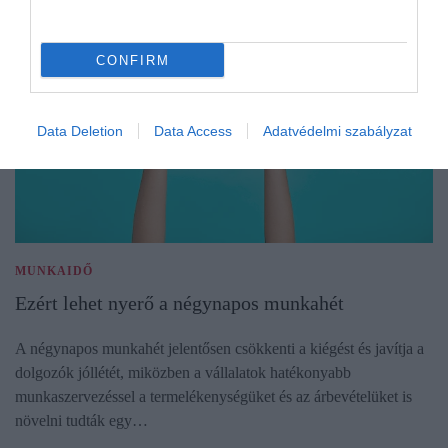
CONFIRM
Data Deletion
Data Access
Adatvédelmi szabályzat
MUNKAIDŐ
Ezért lehet nyerő a négynapos munkahét
A négynapos munkahét jelentősen csökkenti a kiégést és javítja a
dolgozók jóllétét, miközben a vállalatok hatékonyabb
munkaszervezéssel a termelékenységüket és az árbevételüket is
növelni tudták egy…