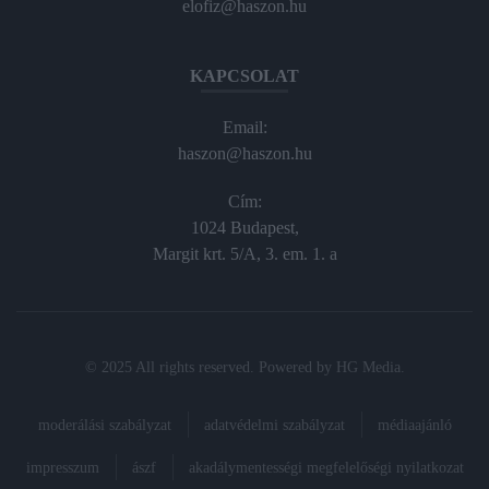
elofiz@haszon.hu
KAPCSOLAT
Email:
haszon@haszon.hu
Cím:
1024 Budapest,
Margit krt. 5/A, 3. em. 1. a
© 2025 All rights reserved. Powered by
HG Media
.
moderálási szabályzat
adatvédelmi szabályzat
médiaajánló
impresszum
ászf
akadálymentességi megfelelőségi nyilatkozat