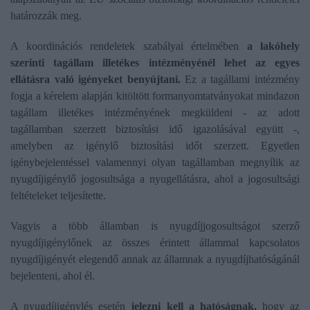
határozzák meg.
A koordinációs rendeletek szabályai értelmében
a lakóhely
szerinti tagállam illetékes intézményénél lehet az egyes
ellátásra való igényeket benyújtani.
Ez a tagállami intézmény
fogja a kérelem alapján kitöltött formanyomtatványokat mindazon
tagállam illetékes intézményének megküldeni - az adott
tagállamban szerzett biztosítási idő igazolásával együtt -,
amelyben az igénylő biztosítási időt szerzett. Egyetlen
igénybejelentéssel valamennyi olyan tagállamban megnyílik az
nyugdíjigénylő jogosultsága a nyugellátásra, ahol a jogosultsági
feltételeket teljesítette.
Vagyis a több államban is nyugdíjjogosultságot szerző
nyugdíjigénylőnek az összes érintett állammal kapcsolatos
nyugdíjigényét elegendő annak az államnak a nyugdíjhatóságánál
bejelenteni, ahol él.
A nyugdíjigénylés esetén
jelezni kell a hatóságnak,
hogy az