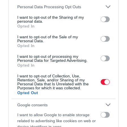
nyugdíjak kiszámítása során alkalmazandó szorzószámra a
Please note that this website/app uses one or more Google
Personal Data Processing Opt Outs
Magyar Államkincstártól. Mivel nincs meg a 15 év szolgálati idő,
services and may gather and store information including but
not limited to your visit or usage behaviour. You may click to
I want to opt-out of the Sharing of my
ezért a nettó nyugdíjalap 41 százalékát számolják el, ami
29 446
personal data.
grant or deny consent to Google and its third-party tags to
Ft.
Nagyjából ennyi lesz az állami nyugdíj havonta 40 év után.
Opted In
use your data for below specified purposes in below Google
Természetesen ez csak egy durva számítás, sok más tényezőtől
consent section.
I want to opt-out of the Sale of my
függ a nyugdíj és azt sem biztos, hogy mindenki munkás éveinek
Personal Data.
egészét katában tölti.Ám intő jel a szám azoknak is, akik a 2022.
Opted In
évi kata-szigorításig ebben az adónemben adóztak.
I want to opt-out of processing my
Personal Data for Targeted Advertising.
Opted In
I want to opt-out of Collection, Use,
Retention, Sale, and/or Sharing of my
Olvasd el ezt is!
Personal Data that Is Unrelated with the
Purposes for which it was collected.
Opted Out
Nők 40-nel mennél nyugdíjba? Vannak buktatói
Így kaphatnak a nyugdíjasok támogatást
Google consents
gyógyszervásárlásra
Ezekben az esetekben kérheted a nyugdíj
I want to allow Google to enable storage
újraszámítását
related to advertising like cookies on web or
device identifiers in apps.