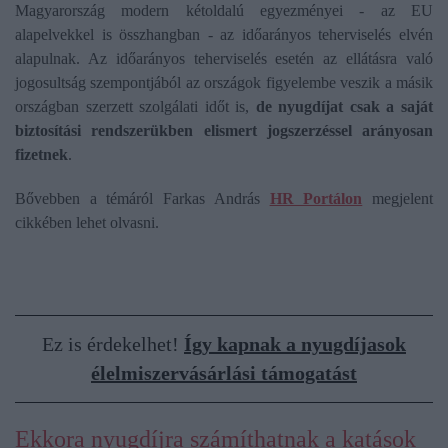
Magyarország modern kétoldalú egyezményei - az EU
alapelvekkel is összhangban - az időarányos teherviselés elvén
alapulnak. Az időarányos teherviselés esetén az ellátásra való
jogosultság szempontjából az országok figyelembe veszik a másik
országban szerzett szolgálati időt is,
de nyugdíjat csak a saját
biztosítási rendszerükben elismert jogszerzéssel arányosan
fizetnek
.
Bővebben a témáról Farkas András
HR Portálon
megjelent
cikkében lehet olvasni.
Ez is érdekelhet!
Így kapnak a nyugdíjasok
élelmiszervásárlási támogatást
Ekkora nyugdíjra számíthatnak a katások