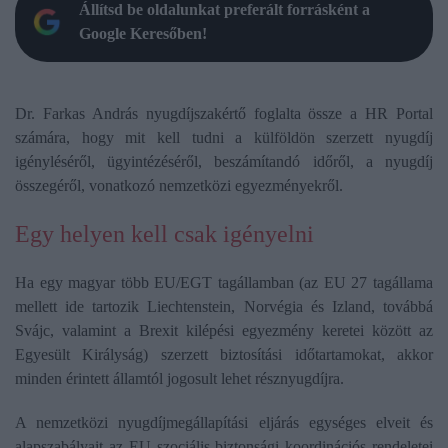
Állítsd be oldalunkat preferált forrásként a
Google Keresőben!
Dr. Farkas András nyugdíjszakértő foglalta össze a HR Portal
számára, hogy mit kell tudni a külföldön szerzett nyugdíj
igényléséről, ügyintézéséről, beszámítandó időről, a nyugdíj
összegéről, vonatkozó nemzetközi egyezményekről.
Egy helyen kell csak igényelni
Ha egy magyar több EU/EGT tagállamban (az EU 27 tagállama
mellett ide tartozik Liechtenstein, Norvégia és Izland, továbbá
Svájc, valamint a Brexit kilépési egyezmény keretei között az
Egyesült Királyság) szerzett biztosítási időtartamokat, akkor
minden érintett államtól jogosult lehet résznyugdíjra.
A nemzetközi nyugdíjmegállapítási eljárás egységes elveit és
alapszabályait az EU szociális biztonsági koordinációs rendeletei