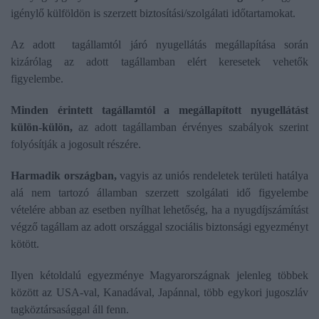
igénylő külföldön is szerzett biztosítási/szolgálati időtartamokat.
Az adott tagállamtól járó nyugellátás megállapítása során
kizárólag az adott tagállamban elért keresetek vehetők
figyelembe.
Minden érintett tagállamtól a megállapított nyugellátást
külön-külön,
az adott tagállamban érvényes szabályok szerint
folyósítják a jogosult részére.
Harmadik országban,
vagyis az uniós rendeletek területi hatálya
alá nem tartozó államban szerzett szolgálati idő figyelembe
vételére abban az esetben nyílhat lehetőség, ha a nyugdíjszámítást
végző tagállam az adott országgal szociális biztonsági egyezményt
kötött.
Ilyen kétoldalú egyezménye Magyarországnak jelenleg többek
között az USA-val, Kanadával, Japánnal, több egykori jugoszláv
tagköztársasággal áll fenn.