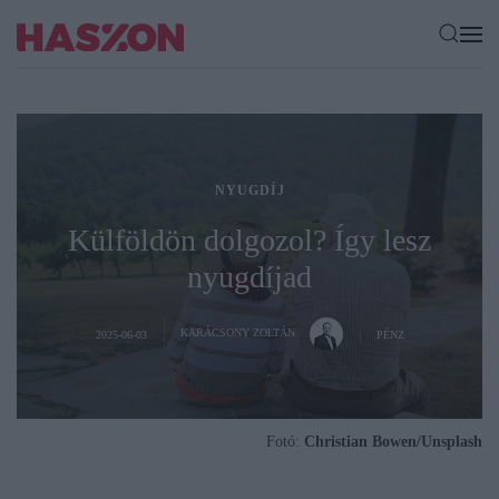
NYUGDÍJ
Külföldön dolgozol? Így lesz
nyugdíjad
KARÁCSONY ZOLTÁN
2025-06-03
PÉNZ
Fotó:
Christian Bowen/Unsplash