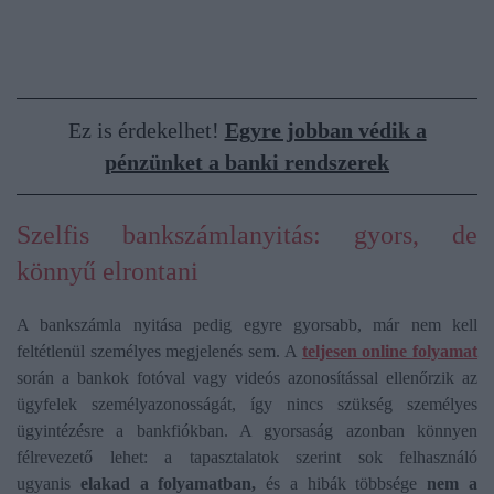
Ez is érdekelhet!
Egyre jobban védik a
pénzünket a banki rendszerek
Szelfis bankszámlanyitás: gyors, de
könnyű elrontani
A bankszámla nyitása pedig egyre gyorsabb, már nem kell
feltétlenül személyes megjelenés sem. A
teljesen online folyamat
során a bankok fotóval vagy videós azonosítással ellenőrzik az
ügyfelek személyazonosságát, így nincs szükség személyes
ügyintézésre a bankfiókban. A gyorsaság azonban könnyen
félrevezető lehet: a tapasztalatok szerint sok felhasználó
ugyanis
elakad a folyamatban,
és a hibák többsége
nem a