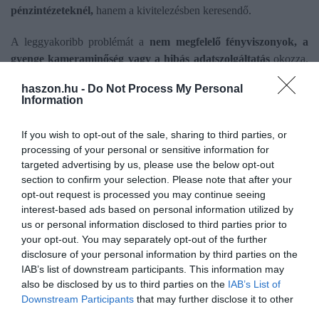
pénzintézeteknél,
hanem a kivitelezésben keresendő.
A leggyakoribb problémát a
nem megfelelő fényviszonyok, a
gyenge kameraminőség vagy a hibás adatszolgáltatás
okozza.
Előfordul, hogy a rendszer nem ismeri fel az arcot, vagy az
haszon.hu -
Do Not Process My Personal
azonosítás túl gyors mozdulatok miatt sikertelen lesz. Régebbi
Information
eszközök vagy nem támogatott alkalmazások használata szintén
akadályozhatja a folyamatot.
If you wish to opt-out of the sale, sharing to third parties, or
processing of your personal or sensitive information for
targeted advertising by us, please use the below opt-out
section to confirm your selection. Please note that after your
opt-out request is processed you may continue seeing
Olvasd el ezt is!
interest-based ads based on personal information utilized by
us or personal information disclosed to third parties prior to
Személyi kölcsönt vennél fel? Ezek a bankok
your opt-out. You may separately opt-out of the further
engedékenyebbek
disclosure of your personal information by third parties on the
Alap, vagy ingyenes havidíjú bankszámla? Tippek a
IAB’s list of downstream participants. This information may
döntéshez
also be disclosed by us to third parties on the
IAB’s List of
Ennyivel drágulhatnak idén a bankszámlák
Downstream Participants
that may further disclose it to other
third parties.