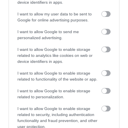
device identifiers in apps.
I want to allow my user data to be sent to
Google for online advertising purposes.
I want to allow Google to send me
personalized advertising.
I want to allow Google to enable storage
related to analytics like cookies on web or
device identifiers in apps.
KÖZLEKEDÉS
I want to allow Google to enable storage
Tízéves vasútfejlesztési program indul, ez van
related to functionality of the website or app.
benne
I want to allow Google to enable storage
A kormányciklusokon átívelő program megvalósítására szánt
related to personalization.
teljes keret megközelíti a 3500 milliárd forintot - jelentette be
I want to allow Google to enable storage
Magyar Péter a Baross Gábor Vasútfejlesztési Tervet bemutató
related to security, including authentication
budapesti…
functionality and fraud prevention, and other
user protection.