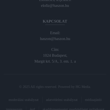
elofiz@haszon.hu
KAPCSOLAT
Email:
haszon@haszon.hu
Cím:
1024 Budapest,
Margit krt. 5/A, 3. em. 1. a
© 2025 All rights reserved. Powered by
HG Media
.
moderálási szabályzat
adatvédelmi szabályzat
médiaajánló
impresszum
ászf
akadálymentességi megfelelőségi nyilatkozat