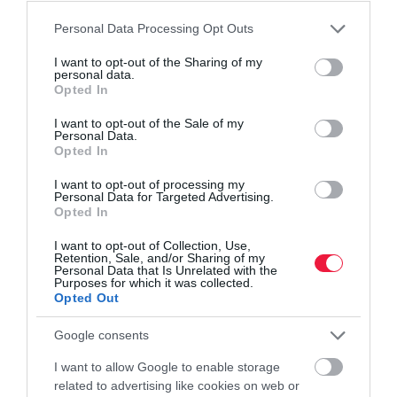
Please note that this website/app uses one or more Google
Personal Data Processing Opt Outs
pénzügyek
euró
pénzváltás
bank
bankok
services and may gather and store information including but
not limited to your visit or usage behaviour. You may click to
I want to opt-out of the Sharing of my
personal data.
grant or deny consent to Google and its third-party tags to
Opted In
use your data for below specified purposes in below Google
consent section.
I want to opt-out of the Sale of my
Personal Data.
Opted In
I want to opt-out of processing my
Personal Data for Targeted Advertising.
Opted In
I want to opt-out of Collection, Use,
Retention, Sale, and/or Sharing of my
Personal Data that Is Unrelated with the
Purposes for which it was collected.
Opted Out
Google consents
I want to allow Google to enable storage
related to advertising like cookies on web or