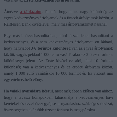
volt még az
Erste kedvezményes árfolyama.
Átnézve
a táblázatot,
látható, hogy nincs nagy különbség az
egyes kedvezményes árfolyamok és a fintech árfolyamok között, a
Raiffeisen Bank kivételével, mely más árfolyamszintet használ.
Egy másik összehasonlításban, ahol össze lehet hasonlítani a
kedvezményes, és a nem kedvezményes árfolyamot, ott látható,
hogy nagyjából
3-6 forintos különbség
van az egyes árfolyamok
között, vagyis például 1 000 euró vásárlásakor ez 3-6 ezer forintos
különbséget jelent. Az Erste kivétel ez alól, ahol 10 forintos
különbség van a kedvezményes és az eredeti árfolyam között,
amely 1 000 euró vásárláskor 10 000 forintot ér. Ez viszont már
egy értelmezhető előny.
Ha
valaki nyaralásra készül,
most még éppen időben van ahhoz,
hogy a tavaszi hónapokban kihasználja a kedvezményes havi
kereteket és ezzel összegyűjtse a nyaraláshoz szükséges devizát,
összességében akár több tízezer forintot is megspórolva.