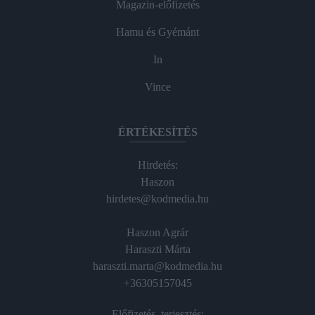
Magazin-előfizetés
Hamu és Gyémánt
In
Vince
ÉRTÉKESÍTÉS
Hirdetés:
Haszon
hirdetes@kodmedia.hu
Haszon Agrár
Haraszti Márta
haraszti.marta@kodmedia.hu
+36305157045
Előfizetés, terjesztés: