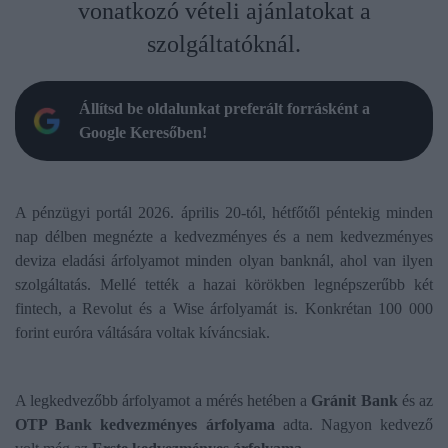
vonatkozó vételi ajánlatokat a
szolgáltatóknál.
Állítsd be oldalunkat preferált forrásként a
Google Keresőben!
A pénzügyi portál 2026. április 20-tól, hétfőtől péntekig minden
nap délben megnézte a kedvezményes és a nem kedvezményes
deviza eladási árfolyamot minden olyan banknál, ahol van ilyen
szolgáltatás. Mellé tették a hazai körökben legnépszerűbb két
fintech, a Revolut és a Wise árfolyamát is. Konkrétan 100 000
forint euróra váltására voltak kíváncsiak.
A legkedvezőbb árfolyamot a mérés hetében a
Gránit Bank
és az
OTP Bank
kedvezményes árfolyama
adta. Nagyon kedvező