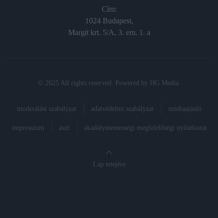
Cím:
1024 Budapest,
Margit krt. 5/A, 3. em. 1. a
© 2025 All rights reserved. Powered by
HG Media
.
moderálási szabályzat
adatvédelmi szabályzat
médiaajánló
impresszum
ászf
akadálymentességi megfelelőségi nyilatkozat
Lap tetejére