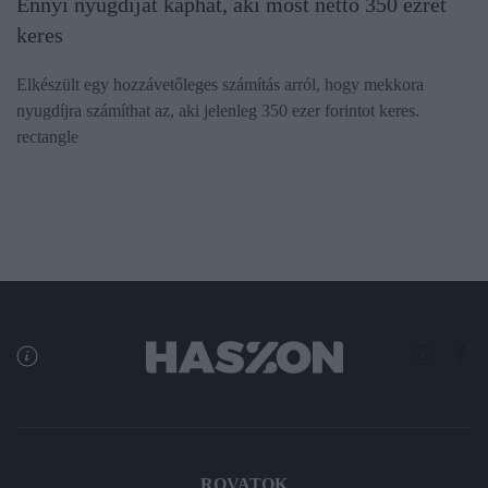
Ennyi nyugdíjat kaphat, aki most nettó 350 ezret
keres
Elkészült egy hozzávetőleges számítás arról, hogy mekkora
nyugdíjra számíthat az, aki jelenleg 350 ezer forintot keres.
rectangle
ROVATOK