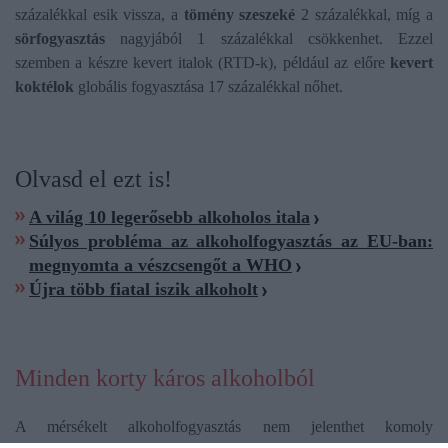
százalékkal esik vissza, a
tömény szeszeké
2 százalékkal, míg a
sörfogyasztás
nagyjából 1 százalékkal csökkenhet. Ezzel
szemben a készre kevert italok (RTD-k), például az előre
kevert
koktélok
globális fogyasztása 17 százalékkal nőhet.
Olvasd el ezt is!
A világ 10 legerősebb alkoholos itala
Súlyos probléma az alkoholfogyasztás az EU-ban:
megnyomta a vészcsengőt a WHO
Újra több fiatal iszik alkoholt
Minden korty káros alkoholból
A mérsékelt alkoholfogyasztás nem jelenthet komoly