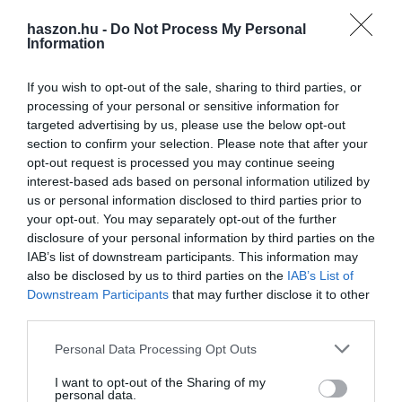
egészségügyi kockázatot. Egy pohár vörösbor vacsora mellé vagy
egy hűsítő sör munka után – ezeket sokan még mindig ártalmatlan
haszon.hu -
Do Not Process My Personal
Information
szokásnak tekintik. Egy vadonatúj tanulmány szerint azonban a
rendszeres alkoholfogyasztás már kis mennyiségben is növelheti
If you wish to opt-out of the sale, sharing to third parties, or
egyes daganatos betegségek kockázatát. A Washingtoni Egyetem
processing of your personal or sensitive information for
kutatói az alkohol és a rák kapcsolatáról szóló szakirodalmat
targeted advertising by us, please use the below opt-out
vizsgálták át. A Nature Health tudományos folyóiratban
section to confirm your selection. Please note that after your
publikált
tanulmány
egyértelműen abba az irányba mutat,
opt-out request is processed you may continue seeing
hogy
az alkoholfogyasztás
több daganattípus esetében is
interest-based ads based on personal information utilized by
kockázati tényező
. A kapcsolat különösen a mellrák és a
us or personal information disclosed to third parties prior to
vastagbélrák esetében rajzolódik ki, de más rákos
your opt-out. You may separately opt-out of the further
disclosure of your personal information by third parties on the
megbetegedéseknél szintén kimutatható volt az összefüggés.
IAB’s list of downstream participants. This information may
also be disclosed by us to third parties on the
IAB’s List of
Downstream Participants
that may further disclose it to other
third parties.
alkohol
életstílus
szesz
sör
bor
Please note that this website/app uses one or more Google
Personal Data Processing Opt Outs
services and may gather and store information including but
not limited to your visit or usage behaviour. You may click to
I want to opt-out of the Sharing of my
personal data.
grant or deny consent to Google and its third-party tags to