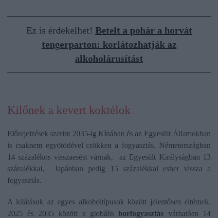
Ez is érdekelhet!
Betelt a pohár a horvát
tengerparton: korlátozhatják az
alkoholárusítást
Kilőnek a kevert koktélok
Előrejelzések szerint 2035-ig Kínában és az Egyesült Államokban
is csaknem egyötödével csökken a fogyasztás. Németországban
14 százalékos visszaesést várnak, az Egyesült Királyságban 13
százalékkal, Japánban pedig 15 százalékkal eshet vissza a
fogyasztás.
A kilátások az egyes alkoholtípusok között jelentősen eltérnek.
2025 és 2035 között a globális
borfogyasztás
várhatóan 14