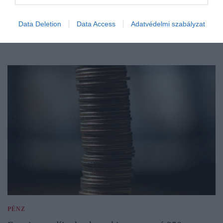
Data Deletion
Data Access
Adatvédelmi szabályzat
PÉNZ