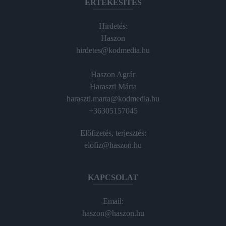
ÉRTÉKESÍTÉS
Hirdetés:
Haszon
hirdetes@kodmedia.hu
Haszon Agrár
Haraszti Márta
haraszti.marta@kodmedia.hu
+36305157045
Előfizetés, terjesztés:
elofiz@haszon.hu
KAPCSOLAT
Email:
haszon@haszon.hu