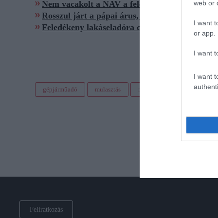
web or d
Nem vacakolt a NAV a feledékeny játékkeresk
Rosszul járt a pápai árus, amikor hazakísérté
I want t
Feledékeny lakáseladóra csapott le a NAV
or app.
I want t
I want t
authenti
gépjárműadó
mulasztás
nav
figyelmeztetés
Feliratkozás