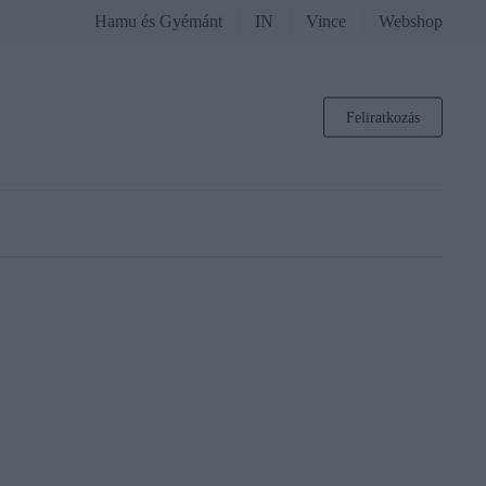
Hamu és Gyémánt
IN
Vince
Webshop
Feliratkozás