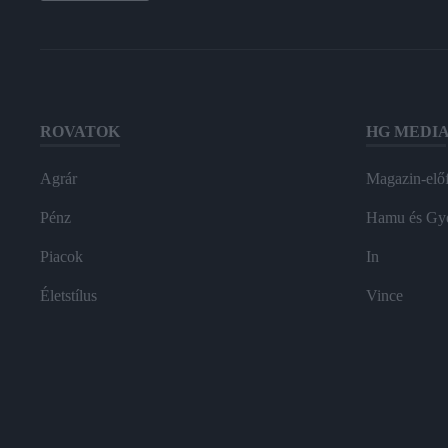
ROVATOK
HG MEDI
Agrár
Magazin-előf
Pénz
Hamu és Gy
Piacok
In
Életstílus
Vince