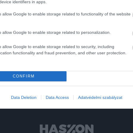
evice identifiers in apps.
edővel
k a navosok
o allow Google to enable storage related to functionality of the website
o allow Google to enable storage related to personalization.
o allow Google to enable storage related to security, including
cation functionality and fraud prevention, and other user protection.
részletfizetés
CONFIRM
Data Deletion
Data Access
Adatvédelmi szabályzat