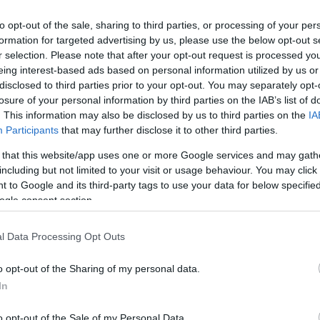
to opt-out of the sale, sharing to third parties, or processing of your per
E
formation for targeted advertising by us, please use the below opt-out s
n
r selection. Please note that after your opt-out request is processed y
eing interest-based ads based on personal information utilized by us or
disclosed to third parties prior to your opt-out. You may separately opt-
losure of your personal information by third parties on the IAB’s list of
. This information may also be disclosed by us to third parties on the
IA
Participants
that may further disclose it to other third parties.
 that this website/app uses one or more Google services and may gath
including but not limited to your visit or usage behaviour. You may click 
 to Google and its third-party tags to use your data for below specifi
 be az idei gépjárműadót. A NAV arra
ogle consent section.
gy június 30-ig még kérhetnek öthavi
l Data Processing Opt Outs
onban nem fizet és részletet sem kér,
o opt-out of the Sharing of my personal data.
l jár.
In
o opt-out of the Sale of my Personal Data.
rált forrásként a Google Keresőben!