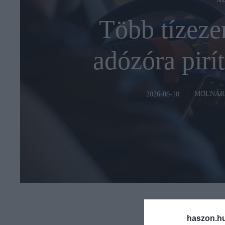
A
Több tízeze
adózóra pirí
MOLNÁR
2026-06-10
haszon.h