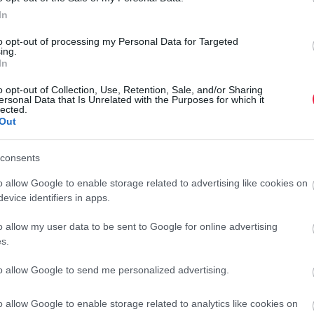
In
to opt-out of processing my Personal Data for Targeted
ing.
 kér, késedelmi pótlékkal számolhat. A rendezetlen tételek
In
írja felhívásában a NAV.
o opt-out of Collection, Use, Retention, Sale, and/or Sharing
ersonal Data that Is Unrelated with the Purposes for which it
ést, még most is több egyszerű, kényelmes lehetőség közül
lected.
k június 30-ig kérhetnek például automatikus, legfeljebb
Out
pintással elintézhető a NAV-Mobil alkalmazásban.
N
consents
S
o allow Google to enable storage related to advertising like cookies on
n
, és a NAV nem vizsgálja a fizetési nehézség okát sem. A
evice identifiers in apps.
si könnyítést kérhetnek a NAV-tól. Aki tehát nem tudja egy
T
o allow my user data to be sent to Google for online advertising
i könnyítési lehetőséggel, mert ezzel elkerülheti a későbbi
a
s.
b
to allow Google to send me personalized advertising.
a
r
o allow Google to enable storage related to analytics like cookies on