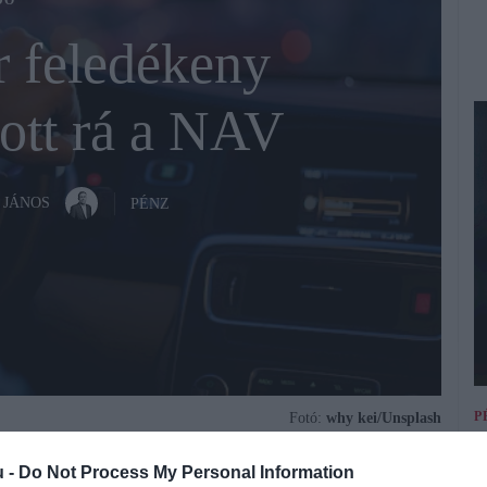
DÓ
r feledékeny
tott rá a NAV
 JÁNOS
PÉNZ
P
Fotó:
why kei/Unsplash
E
u -
Do Not Process My Personal Information
k