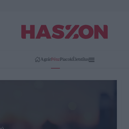
Agrár
Pénz
Piacok
Életstílus