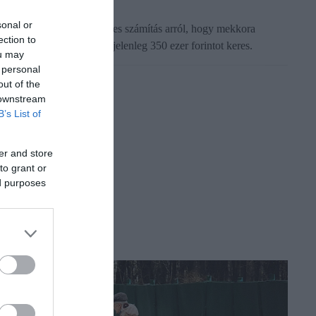
sonal or
lkészült egy hozzávetőleges számítás arról, hogy mekkora
ection to
yugdíjra számíthat az, aki jelenleg 350 ezer forintot keres.
ou may
 personal
out of the
 downstream
B’s List of
er and store
to grant or
ed purposes