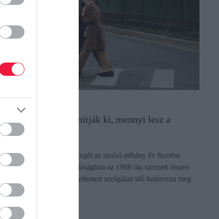
YUGDÍJ
ok a tévhit: így számítják ki, mennyi lesz a
yugdíjad
évhit, hogy a nyugdíj összegét az utolsó néhány év fizetése
lapján állapítják meg; a valóságban az 1988 óta szerzett összes
ejelentett jövedelem és az elismert szolgálati idő határozza meg
…
ectangle