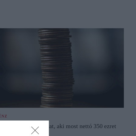
ÉNZ
nnyi nyugdíjat kaphat, aki most nettó 350 ezret
eres