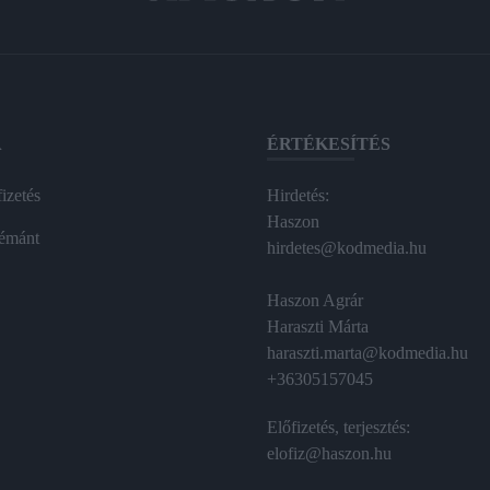
A
ÉRTÉKESÍTÉS
izetés
Hirdetés:
Haszon
émánt
hirdetes@kodmedia.hu
Haszon Agrár
Haraszti Márta
haraszti.marta@kodmedia.hu
+36305157045
Előfizetés, terjesztés:
elofiz@haszon.hu