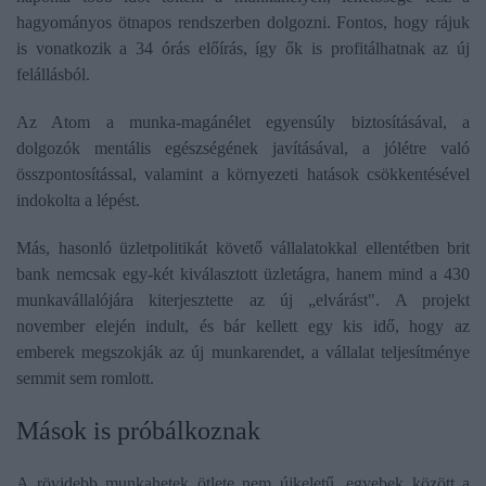
hagyományos ötnapos rendszerben dolgozni. Fontos, hogy rájuk
is vonatkozik a 34 órás előírás, így ők is profitálhatnak az új
felállásból.
Az Atom a munka-magánélet egyensúly biztosításával, a
dolgozók mentális egészségének javításával, a jólétre való
összpontosítással, valamint a környezeti hatások csökkentésével
indokolta a lépést.
Más, hasonló üzletpolitikát követő vállalatokkal ellentétben brit
bank nemcsak egy-két kiválasztott üzletágra, hanem mind a 430
munkavállalójára kiterjesztette az új „elvárást". A projekt
november elején indult, és bár kellett egy kis idő, hogy az
emberek megszokják az új munkarendet, a vállalat teljesítménye
semmit sem romlott.
Mások is próbálkoznak
A rövidebb munkahetek ötlete nem újkeletű, egyebek között a