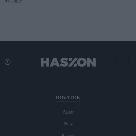
rectangle
ROVATOK
Agrár
Pénz
Piacok