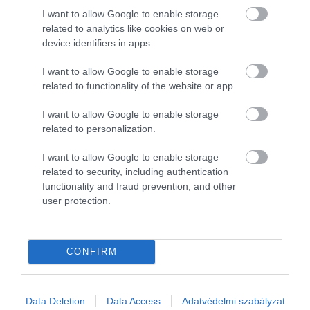
Tarolt az OTP a szakmai díjátadón
I want to allow Google to enable storage
related to analytics like cookies on web or
Az OTP Csoport összesen13 díjat kapott a 2026-os Euromoney
device identifiers in apps.
Awards for Excellence versenyén, köztük a Kelet-Közép-Európa
I want to allow Google to enable storage
Legjobb Lakossági Bankja elismerést. Magyarországon három
related to functionality of the website or app.
kategóriában…
I want to allow Google to enable storage
related to personalization.
I want to allow Google to enable storage
related to security, including authentication
functionality and fraud prevention, and other
user protection.
CONFIRM
Data Deletion
Data Access
Adatvédelmi szabályzat