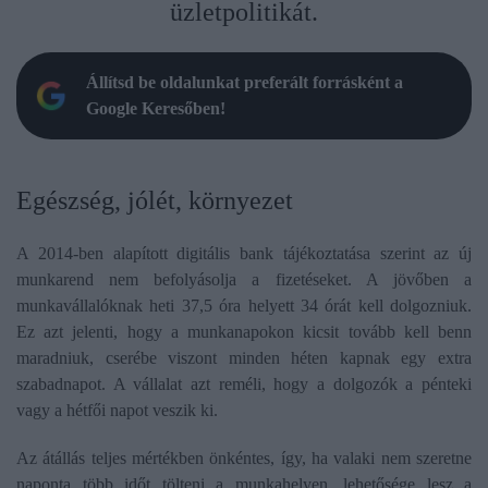
üzletpolitikát.
Állítsd be oldalunkat preferált forrásként a
Google Keresőben!
Egészség, jólét, környezet
A 2014-ben alapított digitális bank tájékoztatása szerint az új
munkarend nem befolyásolja a fizetéseket. A jövőben a
munkavállalóknak heti 37,5 óra helyett 34 órát kell dolgozniuk.
Ez azt jelenti, hogy a munkanapokon kicsit tovább kell benn
maradniuk, cserébe viszont minden héten kapnak egy extra
szabadnapot. A vállalat azt reméli, hogy a dolgozók a pénteki
vagy a hétfői napot veszik ki.
Az átállás teljes mértékben önkéntes, így, ha valaki nem szeretne
naponta több időt tölteni a munkahelyen, lehetősége lesz a