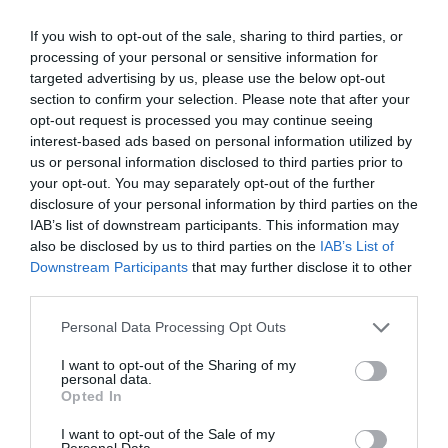
lehetősége átállni a négynapos munkarendre. Túlnyomó
If you wish to opt-out of the sale, sharing to third parties, or
többségük természetesen élt is a lehetőséggel.
processing of your personal or sensitive information for
targeted advertising by us, please use the below opt-out
A példákat hosszan lehetne sorolni
. Magyarországon is lehetett
section to confirm your selection. Please note that after your
olvasni néhány cég kísérletezéséről, de a paradigmaváltásra még
opt-out request is processed you may continue seeing
várni kell.
interest-based ads based on personal information utilized by
us or personal information disclosed to third parties prior to
your opt-out. You may separately opt-out of the further
disclosure of your personal information by third parties on the
négynapos munkahét
mentális egészség
környezetvédelem
IAB’s list of downstream participants. This information may
atom
magyarország
also be disclosed by us to third parties on the
IAB’s List of
Downstream Participants
that may further disclose it to other
third parties.
Please note that this website/app uses one or more Google
Personal Data Processing Opt Outs
services and may gather and store information including but
not limited to your visit or usage behaviour. You may click to
I want to opt-out of the Sharing of my
personal data.
grant or deny consent to Google and its third-party tags to
Opted In
use your data for below specified purposes in below Google
consent section.
I want to opt-out of the Sale of my
Personal Data.