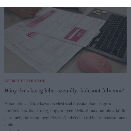
SZEMÉLYI KÖLCSÖN
Hány éves korig lehet személyi kölcsönt felvenni?
A bankok saját kockázatkezelési szabályzataikban szigorú
korlátokat szabnak meg, hogy milyen életkori maximumhoz kötik
a személyi kölcsön megítélését. A felső életkori határ ráadásul nem
a hitel…