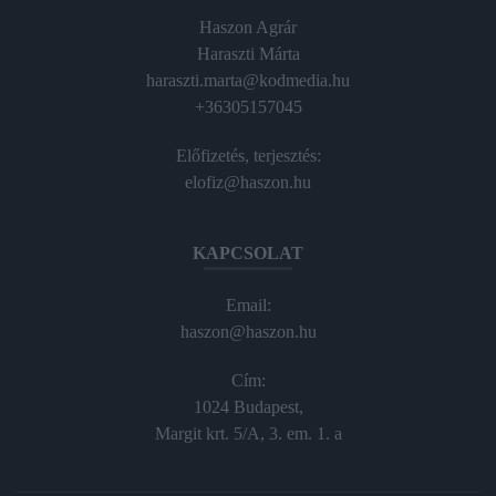
Haszon Agrár
Haraszti Márta
haraszti.marta@kodmedia.hu
+36305157045
Előfizetés, terjesztés:
elofiz@haszon.hu
KAPCSOLAT
Email:
haszon@haszon.hu
Cím:
1024 Budapest,
Margit krt. 5/A, 3. em. 1. a