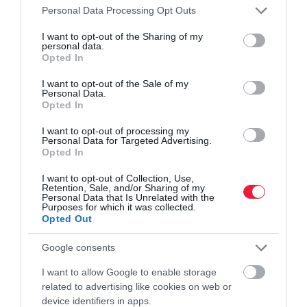
nyugdíj
előtakarékosság
megtakarítás
hozam
Please note that this website/app uses one or more Google
Personal Data Processing Opt Outs
services and may gather and store information including but
öngondoskodás
not limited to your visit or usage behaviour. You may click to
I want to opt-out of the Sharing of my
personal data.
grant or deny consent to Google and its third-party tags to
Opted In
use your data for below specified purposes in below Google
consent section.
I want to opt-out of the Sale of my
Personal Data.
Opted In
I want to opt-out of processing my
Personal Data for Targeted Advertising.
Opted In
I want to opt-out of Collection, Use,
Retention, Sale, and/or Sharing of my
Personal Data that Is Unrelated with the
Purposes for which it was collected.
Opted Out
Google consents
I want to allow Google to enable storage
related to advertising like cookies on web or
device identifiers in apps.