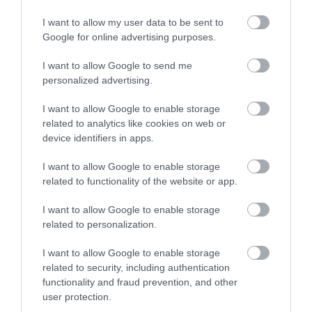
I want to allow my user data to be sent to
Google for online advertising purposes.
I want to allow Google to send me
personalized advertising.
I want to allow Google to enable storage
related to analytics like cookies on web or
device identifiers in apps.
NYUGDÍJ
I want to allow Google to enable storage
Fordulat a nyugdíj-megtakarításoknál: újra
related to functionality of the website or app.
özönlenek a tagok a pénztárakba
I want to allow Google to enable storage
related to personalization.
Évek óta nem látott ütemben nő az önkéntes nyugdíjpénztárak
taglétszáma: 2026 első negyedévében több mint 12 ezren
I want to allow Google to enable storage
csatlakoztak valamelyik kasszához, míg tavaly összesen több mint
related to security, including authentication
40 ezren kezdtek…
functionality and fraud prevention, and other
user protection.