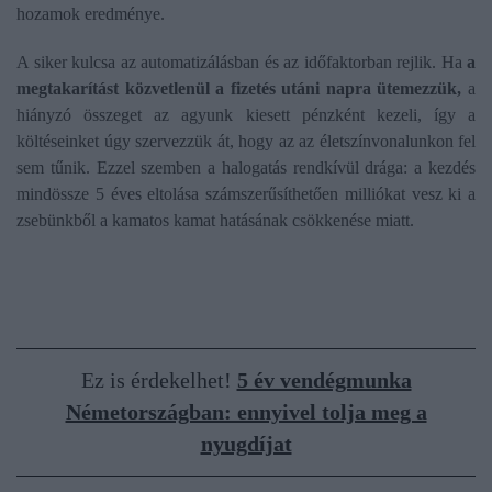
hozamok eredménye.
A siker kulcsa az automatizálásban és az időfaktorban rejlik. Ha
a
megtakarítást közvetlenül a fizetés utáni napra ütemezzük,
a
hiányzó összeget az agyunk kiesett pénzként kezeli, így a
költéseinket úgy szervezzük át, hogy az az életszínvonalunkon fel
sem tűnik. Ezzel szemben a halogatás rendkívül drága: a kezdés
mindössze 5 éves eltolása számszerűsíthetően milliókat vesz ki a
zsebünkből a kamatos kamat hatásának csökkenése miatt.
Ez is érdekelhet!
5 év vendégmunka
Németországban: ennyivel tolja meg a
nyugdíjat