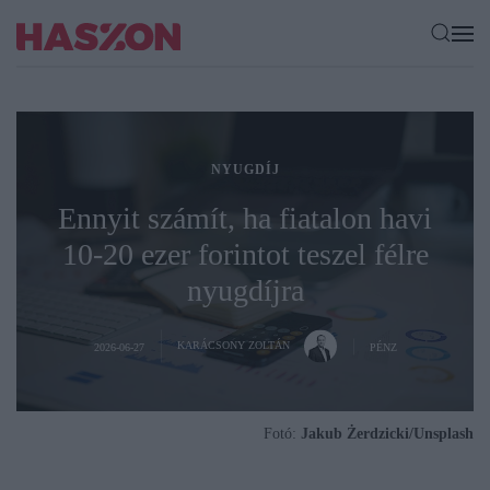
NYUGDÍJ
Ennyit számít, ha fiatalon havi
10-20 ezer forintot teszel félre
nyugdíjra
KARÁCSONY ZOLTÁN
2026-06-27
PÉNZ
Fotó:
Jakub Żerdzicki/Unsplash