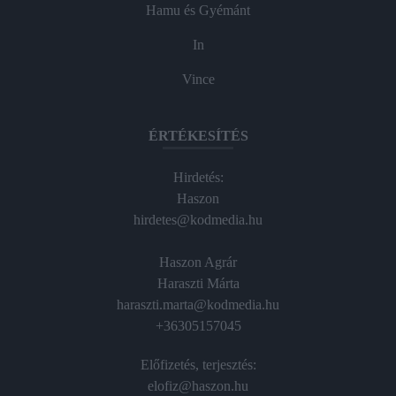
Hamu és Gyémánt
In
Vince
ÉRTÉKESÍTÉS
Hirdetés:
Haszon
hirdetes@kodmedia.hu
Haszon Agrár
Haraszti Márta
haraszti.marta@kodmedia.hu
+36305157045
Előfizetés, terjesztés:
elofiz@haszon.hu