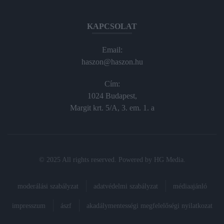
KAPCSOLAT
Email:
haszon@haszon.hu
Cím:
1024 Budapest,
Margit krt. 5/A, 3. em. 1. a
© 2025 All rights reserved. Powered by
HG Media
.
moderálási szabályzat
adatvédelmi szabályzat
médiaajánló
impresszum
ászf
akadálymentességi megfelelőségi nyilatkozat