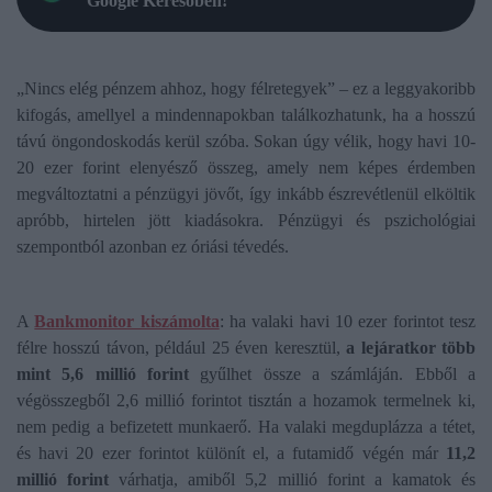
Google Keresőben!
„Nincs elég pénzem ahhoz, hogy félretegyek” – ez a leggyakoribb
kifogás, amellyel a mindennapokban találkozhatunk, ha a hosszú
távú öngondoskodás kerül szóba. Sokan úgy vélik, hogy havi 10-
20 ezer forint elenyésző összeg, amely nem képes érdemben
megváltoztatni a pénzügyi jövőt, így inkább észrevétlenül elköltik
apróbb, hirtelen jött kiadásokra. Pénzügyi és pszichológiai
szempontból azonban ez óriási tévedés.
A
Bankmonitor kiszámolta
: ha valaki havi 10 ezer forintot tesz
félre hosszú távon, például 25 éven keresztül,
a lejáratkor több
mint 5,6 millió forint
gyűlhet össze a számláján. Ebből a
végösszegből 2,6 millió forintot tisztán a hozamok termelnek ki,
nem pedig a befizetett munkaerő. Ha valaki megduplázza a tétet,
és havi 20 ezer forintot különít el, a futamidő végén már
11,2
millió forint
várhatja, amiből 5,2 millió forint a kamatok és