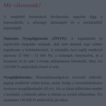
Mit válasszunk?
A megfelelő konstrukció kiválasztása nagyban függ a
korosztálytól, a pénzügyi jártasságtól és a kockázattűrő
képességtől:
Önkéntes Nyugdíjpénztár (ÖNYP):
A legstabilabb és
legolcsóbb megoldás azoknak, akik nem akarnak napi szinten
foglalkozni a befektetésekkel. A minimális havi tagdíj rendkívül
alacsony (5 000 – 11 000 Ft), a költségek elenyészőek, és a
hozamok 10 év után 3 évente adómentesen felvehetők. Max. évi
150 000 Ft adójóváírás érhető el vele.
Nyugdíjbiztosítás:
Biztosítótársaságokon keresztül működő,
jogilag rendkívül védett forma, amely fixálja a szerződéskötéskor
érvényes nyugdíjkorhatárt (65 év). Ha az állam időközben emelné
a korhatárt, a kifizetés akkor is elindul az eredeti időpontban. Évi
maximum 130 000 Ft adójóváírás jár utána.