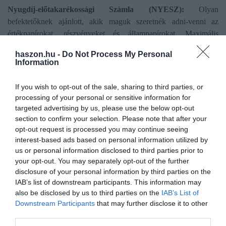
Nyugdíj-előtakarékossági Számla (NYESZ):
Olyan
befektetőknek ajánlott, akik maguk szeretnék adni-venni az
értékpapírokat, részvényeket és állampapírokat. Maximális
szabadságot ad, de szakértelmet is kíván. Az adójóváírás felső
haszon.hu -
Do Not Process My Personal
határa itt évi 100 000 forint.
Information
If you wish to opt-out of the sale, sharing to third parties, or
processing of your personal or sensitive information for
targeted advertising by us, please use the below opt-out
Olvasd el ezt is!
section to confirm your selection. Please note that after your
opt-out request is processed you may continue seeing
Ház helyett furgon és szabadság: egy nyugdíjas
interest-based ads based on personal information utilized by
különleges élete
us or personal information disclosed to third parties prior to
Nyugdíjasként külföldre? Nem mindegy, milyen
your opt-out. You may separately opt-out of the further
biztosítással
disclosure of your personal information by third parties on the
Nők 40: mikor érdemes azonnal igényelni a
IAB’s list of downstream participants. This information may
kedvezményes nyugdíjat?
also be disclosed by us to third parties on the
IAB’s List of
Downstream Participants
that may further disclose it to other
third parties.