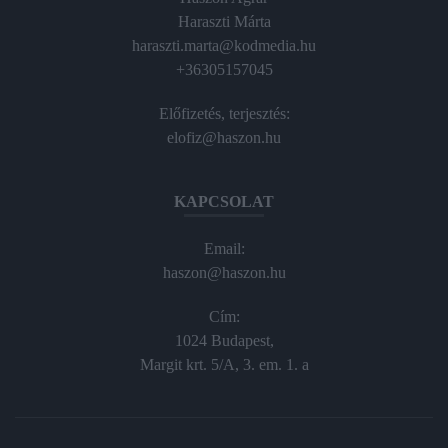
Haraszti Márta
haraszti.marta@kodmedia.hu
+36305157045
Előfizetés, terjesztés:
elofiz@haszon.hu
KAPCSOLAT
Email:
haszon@haszon.hu
Cím:
1024 Budapest,
Margit krt. 5/A, 3. em. 1. a