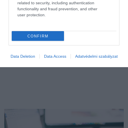
Érdemes ellenőrizni azt, hogy milyen adatok szerepelnek rólunk a
related to security, including authentication
Központi Hitelinformációs Rendszerben (KHR), hiszen ezt
functionality and fraud prevention, and other
user protection.
vizsgálják a bankok is a hitelbírálat során. Jó hír, hogy ezért már
nem kell…
CONFIRM
Data Deletion
Data Access
Adatvédelmi szabályzat