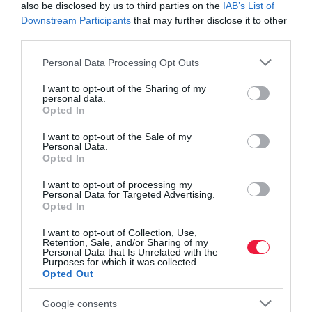
a szakmunkásképzős időszak
also be disclosed by us to third parties on the
IAB’s List of
Ennyi magyarnak van kétmillió forintot meghaladó
Downstream Participants
that may further disclose it to other
third parties.
havi nyugdíja
Please note that this website/app uses one or more Google
Personal Data Processing Opt Outs
services and may gather and store information including but
nyugdíj
németország
nyugdíjas
munka
fizetés
not limited to your visit or usage behaviour. You may click to
I want to opt-out of the Sharing of my
personal data.
grant or deny consent to Google and its third-party tags to
vendégmunkás
Opted In
use your data for below specified purposes in below Google
consent section.
I want to opt-out of the Sale of my
Personal Data.
Opted In
I want to opt-out of processing my
Personal Data for Targeted Advertising.
Opted In
I want to opt-out of Collection, Use,
Retention, Sale, and/or Sharing of my
Personal Data that Is Unrelated with the
Purposes for which it was collected.
Opted Out
Google consents