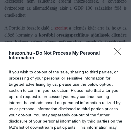
kezelésére nem születnek érdemi intézkedések, a következő
évtizedben az államadósság akár a GDP 100 százaléka fölé is
emelkedhet.
A Portfolio összefoglalója
szerint
a jelentés kitér arra is, hogy az
előző kormány
a korábbi országspecifikus ajánlások ellenére
sem hajtott végre olyan reformokat, amelyek javíthatták
volna a rendszer fenntarthatóságát.
haszon.hu -
Do Not Process My Personal
Information
Gondja van a Bizottságnak a 14. havi nyugdíjjal, a járulékplafon
eltörlésével és a kizárólag az infláción alapuló emeléssel is.
If you wish to opt-out of the sale, sharing to third parties, or
Bővebben itt.
processing of your personal or sensitive information for
targeted advertising by us, please use the below opt-out
section to confirm your selection. Please note that after your
opt-out request is processed you may continue seeing
interest-based ads based on personal information utilized by
Olvasd el ezt is!
us or personal information disclosed to third parties prior to
your opt-out. You may separately opt-out of the further
Így védi a jog a nyugdíj előtt állókat
disclosure of your personal information by third parties on the
Nyugdíjmegállapítás: ekkor számít szolgálati időnek
IAB’s list of downstream participants. This information may