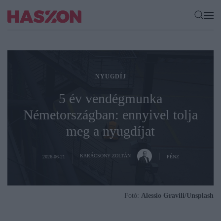
NYUGDÍJ
5 év vendégmunka
Németországban: ennyivel tolja
meg a nyugdíjat
KARÁCSONY ZOLTÁN
2026-06-21
PÉNZ
Fotó:
Alessio Gravili/Unsplash