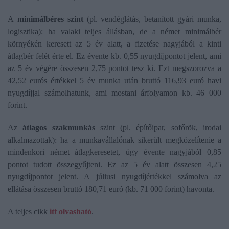
A
minimálbéres szint
(pl. vendéglátás, betanított gyári munka,
logisztika): ha valaki teljes állásban, de a német minimálbér
környékén keresett az 5 év alatt, a fizetése nagyjából a kinti
átlagbér felét érte el. Ez évente kb. 0,55 nyugdíjpontot jelent, ami
az 5 év végére összesen 2,75 pontot tesz ki. Ezt megszorozva a
42,52 eurós értékkel 5 év munka után bruttó 116,93 euró havi
nyugdíjjal számolhatunk, ami mostani árfolyamon kb. 46 000
forint.
Az
átlagos szakmunkás
szint (pl. építőipar, sofőrök, irodai
alkalmazottak): ha a munkavállalónak sikerült megközelítenie a
mindenkori német átlagkeresetet, úgy évente nagyjából 0,85
pontot tudott összegyűjteni. Ez az 5 év alatt összesen 4,25
nyugdíjpontot jelent. A júliusi nyugdíjértékkel számolva az
ellátása összesen bruttó 180,71 euró (kb. 71 000 forint) havonta.
A teljes cikk
itt olvasható
.