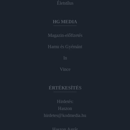
Életstílus
HG MEDIA
Magazin-előfizetés
Hamu és Gyémánt
In
Vince
ÉRTÉKESÍTÉS
Hirdetés:
Haszon
hirdetes@kodmedia.hu
Haszon Agrár