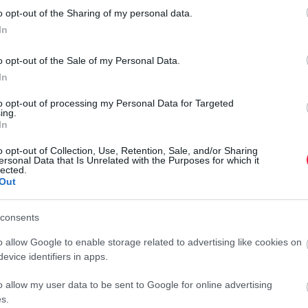
o opt-out of the Sharing of my personal data.
In
val meghaladta az Európába érkező nem orosz eredetű dízel
energiahordozók eladását monitorozza.
o opt-out of the Sale of my Personal Data.
In
to opt-out of processing my Personal Data for Targeted
ing.
rosz dízelt vásárolt Európa az idei év hetedik hónapjában.
In
 szankcionálná Moszkvát az Ukrajna ellen indított háború
o opt-out of Collection, Use, Retention, Sale, and/or Sharing
ersonal Data that Is Unrelated with the Purposes for which it
V
nergiahordozókra. Az Európai Unió korábban úgy döntött,
lected.
tól. A tervezett bojkottot nehezíti az energiahordozók égbe
E
Out
d
consents
 tartó olajfinomítók miatt a Vortexa vezető elemzője, David
A
véghezvinni az orosz olajra beharangozott bojkottot.
o allow Google to enable storage related to advertising like cookies on
c
evice identifiers in apps.
s
t
o allow my user data to be sent to Google for online advertising
r
s.
 át nyersolajat. A finomítók kapacitását azonban a pandémia