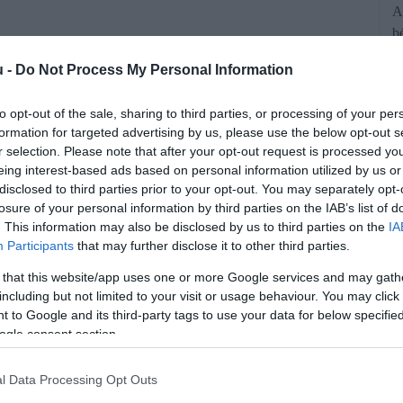
A
b
t
u -
Do Not Process My Personal Information
f
to opt-out of the sale, sharing to third parties, or processing of your per
formation for targeted advertising by us, please use the below opt-out s
r selection. Please note that after your opt-out request is processed y
eing interest-based ads based on personal information utilized by us or
disclosed to third parties prior to your opt-out. You may separately opt-
losure of your personal information by third parties on the IAB’s list of
. This information may also be disclosed by us to third parties on the
IA
Participants
that may further disclose it to other third parties.
sz dízel európai importja, miközben a
 that this website/app uses one or more Google services and may gath
sz energiahordozóktól való függőségét
including but not limited to your visit or usage behaviour. You may click 
dított háború miatt.
 to Google and its third-party tags to use your data for below specifi
ogle consent section.
rált forrásként a Google Keresőben!
l Data Processing Opt Outs