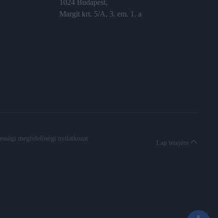
1024 Budapest,
Margit krt. 5/A, 3. em. 1. a
sségi megfelelőségi nyilatkozat
Lap tetejére