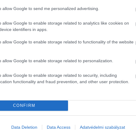
az emberek. A mostani megugrott dízeligénnyel a finomítók
to allow Google to send me personalized advertising.
o allow Google to enable storage related to analytics like cookies on
nytalanná vált Európában, bár arra az Unió nem hirdetett
evice identifiers in apps.
dött energiahordozó mennyiségét.
o allow Google to enable storage related to functionality of the website
ek feltölteni a télre, ennek érdekében Németországban már
is minden lehetséges módon spórolnak az energiahordozóval.
o allow Google to enable storage related to personalization.
okat pedig Görögországba
invitálták
telelni, mert ha lesz is
o allow Google to enable storage related to security, including
cation functionality and fraud prevention, and other user protection.
vának jobban fájnak az uniós szankciók, mint az európai
CONFIRM
xa
Data Deletion
Data Access
Adatvédelmi szabályzat