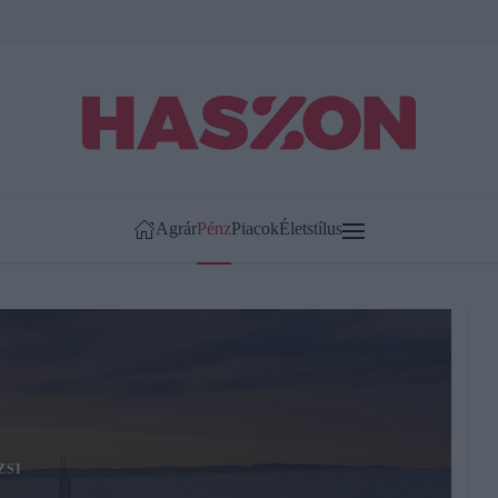
Agrár
Pénz
Piacok
Életstílus
ZSI