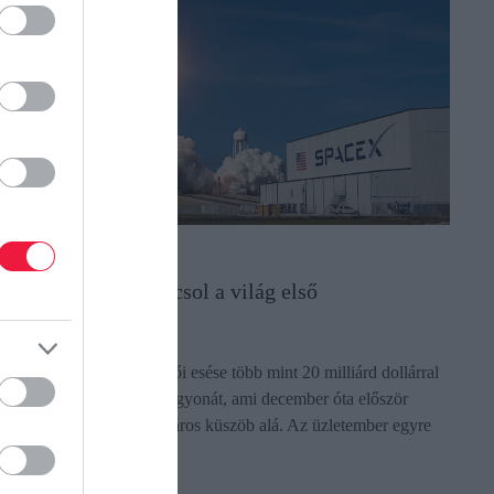
AGYON
ddig tartott? Bukdácsol a világ első
ollárbilliomosa
 SpaceX-részvények hétfői esése több mint 20 milliárd dollárral
sökkentette Elon Musk vagyonát, ami december óta először
üllyedt a 700 milliárd dolláros küszöb alá. Az üzletember egyre
ávolabb…
ectangle