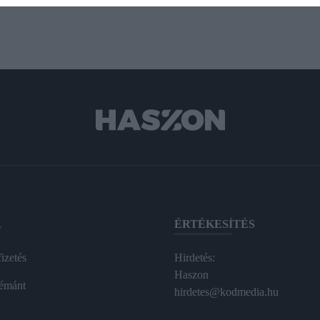
A
ÉRTÉKESÍTÉS
izetés
Hirdetés:
Haszon
émánt
hirdetes@kodmedia.hu