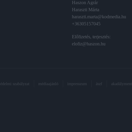
Haszon Agrár
Haraszti Márta
haraszti.marta@kodmedia.hu
+36305157045
Előfizetés, terjesztés:
elofiz@haszon.hu
védelmi szabályzat
médiaajánló
impresszum
ászf
akadálymente