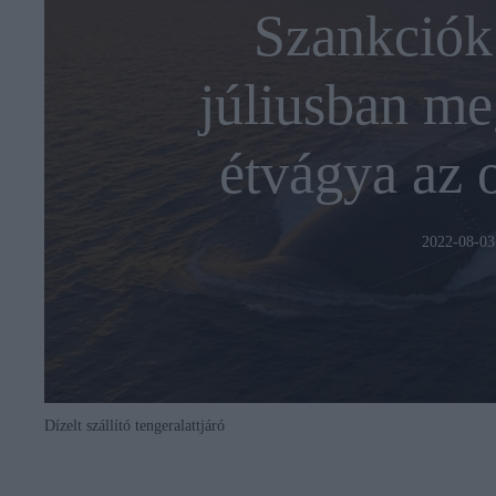
Szankciók 
júliusban me
étvágya az o
2022-08-03
Dízelt szállító tengeralattjáró