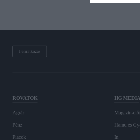
Feliratkozás
ROVATOK
HG MEDI
Agrár
Magazin-előf
Pénz
Hamu és Gy
Piacok
In