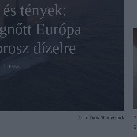
és tények:
gnőtt Európa
rosz dízelre
PÉNZ
N
Fotó:
Fotó: Shutterstock
6