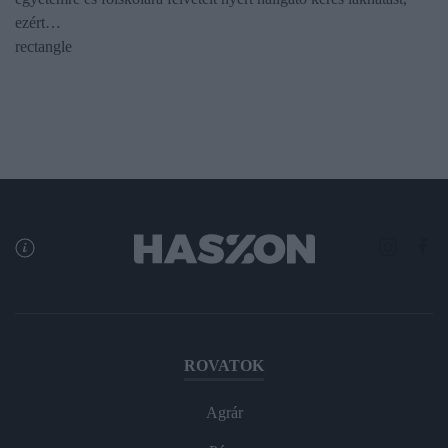
ezért…
rectangle
ROVATOK
Agrár