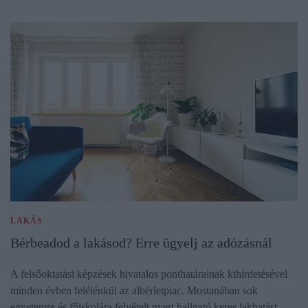
LAKÁS
Bérbeadod a lakásod? Erre ügyelj az adózásnál
A felsőoktatási képzések hivatalos ponthatárainak kihirdetésével
minden évben felélénkül az albérletpiac. Mostanában sok
egyetemre és főiskolára felvételt nyert hallgató keres lakhatást,