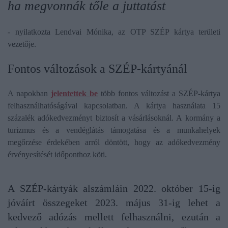
ha megvonnák tőle a juttatást
- nyilatkozta Lendvai Mónika, az OTP SZÉP kártya területi
vezetője.
Fontos változások a SZÉP-kártyánál
A napokban
jelentettek be
több fontos változást a SZÉP-kártya
felhasználhatóságával kapcsolatban. A kártya használata 15
százalék adókedvezményt biztosít a vásárlásoknál. A kormány a
turizmus és a vendéglátás támogatása és a munkahelyek
megőrzése érdekében arról döntött, hogy az adókedvezmény
érvényesítését időponthoz köti.
A SZÉP-kártyák alszámláin 2022. október 15-ig
jóváírt összegeket 2023. május 31-ig lehet a
kedvező adózás mellett felhasználni, ezután a