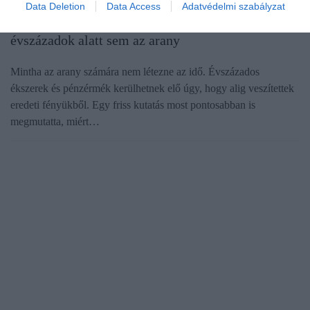
Data Deletion
Data Access
Adatvédelmi szabályzat
Kutatók rájöttek, miért nem színeződik el
évszázadok alatt sem az arany
Mintha az arany számára nem létezne az idő. Évszázados
ékszerek és pénzérmék kerülhetnek elő úgy, hogy alig veszítettek
eredeti fényükből. Egy friss kutatás most pontosabban is
megmutatta, miért…