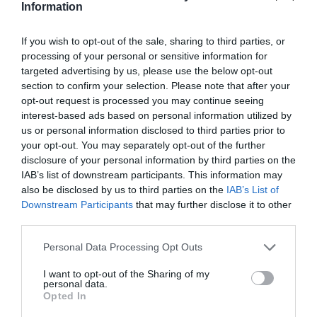
Information
béremelést a munkaadók 29 százaléka valósított meg. Azonban a
jövő évi tervekben nagyjából a vállalkozások fele kalkulál 10-14
If you wish to opt-out of the sale, sharing to third parties, or
százalékos emeléssel.
processing of your personal or sensitive information for
targeted advertising by us, please use the below opt-out
Az utóbbi pár évben kialakult éles
section to confirm your selection. Please note that after your
opt-out request is processed you may continue seeing
toborzási versenyben a cégek
interest-based ads based on personal information utilized by
us or personal information disclosed to third parties prior to
elsősorban a bérezéssel tudtak kitűnni,
your opt-out. You may separately opt-out of the further
disclosure of your personal information by third parties on the
új munkaerőt szerezni és a meglévőt
IAB’s list of downstream participants. This information may
megtartani. A vállalatokkal szembeni
also be disclosed by us to third parties on the
IAB’s List of
Downstream Participants
that may further disclose it to other
munkavállalói elvárás a legtöbb
third parties.
esetben az volt, hogy az inflációt
Please note that this website/app uses one or more Google
Personal Data Processing Opt Outs
services and may gather and store information including but
próbálják a cégek ellensúlyozni a
not limited to your visit or usage behaviour. You may click to
I want to opt-out of the Sharing of my
personal data.
grant or deny consent to Google and its third-party tags to
Opted In
fizetések emelésével. (…) Várhatóan
use your data for below specified purposes in below Google