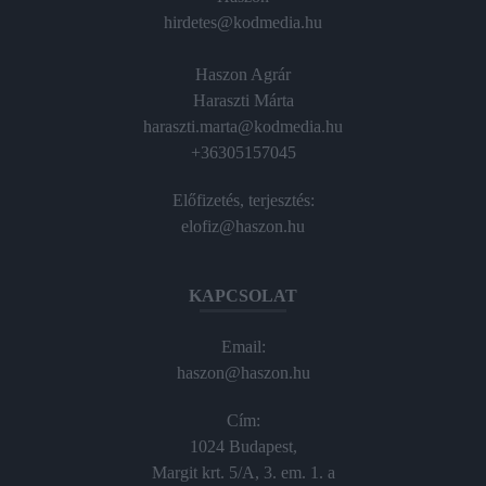
hirdetes@kodmedia.hu
Haszon Agrár
Haraszti Márta
haraszti.marta@kodmedia.hu
+36305157045
Előfizetés, terjesztés:
elofiz@haszon.hu
KAPCSOLAT
Email:
haszon@haszon.hu
Cím:
1024 Budapest,
Margit krt. 5/A, 3. em. 1. a