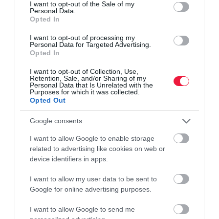
consent section.
I want to opt-out of the Sale of my
jövőre is bérfejlesztéssel kell tervezniük
Personal Data.
Opted In
a cégeknek, e mértékének
I want to opt-out of processing my
Personal Data for Targeted Advertising.
meghatározásánál pedig irányadó lesz
Opted In
az aktuális infláció
I want to opt-out of Collection, Use,
Retention, Sale, and/or Sharing of my
Personal Data that Is Unrelated with the
- nyilatkozta Martis István, a Profession.hu ügyvezető igazgatója.
Purposes for which it was collected.
Opted Out
Google consents
otp
kutatás
szép-kártya
cafeteria
felmondás
I want to allow Google to enable storage
related to advertising like cookies on web or
device identifiers in apps.
I want to allow my user data to be sent to
Google for online advertising purposes.
I want to allow Google to send me