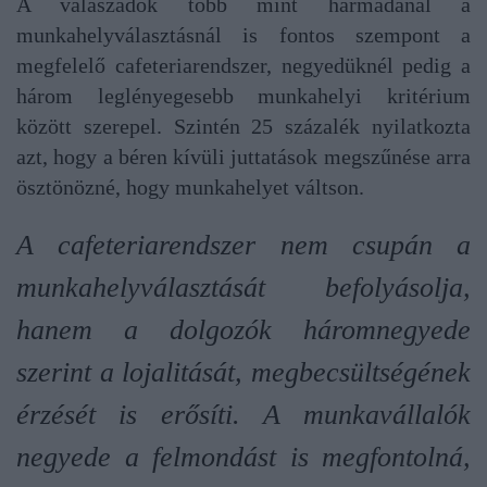
A válaszadók több mint harmadánál a
munkahelyválasztásnál is fontos szempont a
megfelelő cafeteriarendszer, negyedüknél pedig a
három leglényegesebb munkahelyi kritérium
között szerepel. Szintén 25 százalék nyilatkozta
azt, hogy a béren kívüli juttatások megszűnése arra
ösztönözné, hogy munkahelyet váltson.
A cafeteriarendszer nem csupán a
munkahelyválasztását befolyásolja,
hanem a dolgozók háromnegyede
szerint a lojalitását, megbecsültségének
érzését is erősíti. A munkavállalók
negyede a felmondást is megfontolná,