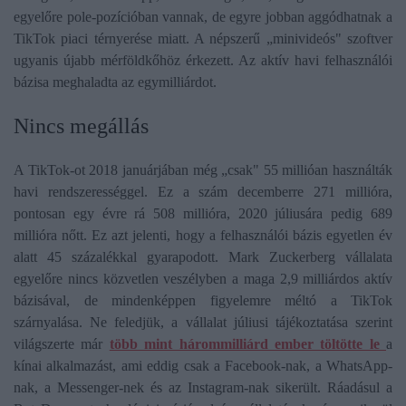
egyelőre pole-pozícióban vannak, de egyre jobban aggódhatnak a
TikTok piaci térnyerése miatt. A népszerű „minivideós" szoftver
ugyanis újabb mérföldkőhöz érkezett. Az aktív havi felhasználói
bázisa meghaladta az egymilliárdot.
Nincs megállás
A TikTok-ot 2018 januárjában még „csak" 55 millióan használták
havi rendszerességgel. Ez a szám decemberre 271 millióra,
pontosan egy évre rá 508 millióra, 2020 júliusára pedig 689
millióra nőtt. Ez azt jelenti, hogy a felhasználói bázis egyetlen év
alatt 45 százalékkal gyarapodott. Mark Zuckerberg vállalata
egyelőre nincs közvetlen veszélyben a maga 2,9 milliárdos aktív
bázisával, de mindenképpen figyelemre méltó a TikTok
szárnyalása. Ne feledjük, a vállalat júliusi tájékoztatása szerint
világszerte már
több mint hárommilliárd ember töltötte le
a
kínai alkalmazást, ami eddig csak a Facebook-nak, a WhatsApp-
nak, a Messenger-nek és az Instagram-nak sikerült. Ráadásul a