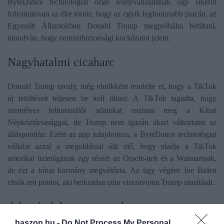
ByteDance technológiai óriás leányvállalatának úgy sikerül
folyamatosan az élre törnie, hogy az egyik legfontosabb piacán, az
Egyesült Államokban Donald Trump megpróbálta betiltani,
mondván, hogy nemzetbiztonsági kockázatot jelent.
Nagyhatalmi cicaharc
Donald Trump tavaly, még elnökként rendelte el, hogy a TikTok
új letöltéseit teljesen be kell tiltani. A TikTok tagadta, hogy
személyes felhasználói adatokat osztana meg a Kínai
Népköztársasággal, de Trump nem igazán akart változtatni az
álláspontján. Ezért az app tulajdonosa, a ByteDance technológiai
vállalat azzal a megoldással állt elő, hogy eladja a TikTok
amerikai üzletágának egy részét az Oracle-nek és a Walmartnak,
de ezt a kínai kormány megvétózta. Az ügy végére Joe Biden
elnök tett pontot, aki beiktatása után visszavonta Trump utasítását.
A bevételek sem rosszak
haszon.hu -
Do Not Process My Personal