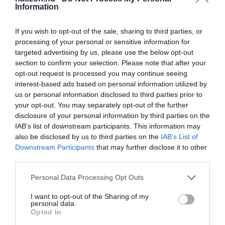
Information
2021 második negyedévében a felhasználók összesen 534,6 millió
dollárt, azaz közel 162 milliárd forintot költöttek a platformon. Ez
2020 második negyedévéhez képest 39 százalékos növekedést
If you wish to opt-out of the sale, sharing to third parties, or
processing of your personal or sensitive information for
jelent. Így a TikTok globális bruttó bevétele meghaladta a 2,5
targeted advertising by us, please use the below opt-out
milliárd dollárt (755 milliárd forint). Ez eddig csak a Tinder-nek, a
section to confirm your selection. Please note that after your
YouTube-nak
, a Netflix-nek és a Tencent Videonak sikerült.
opt-out request is processed you may continue seeing
interest-based ads based on personal information utilized by
us or personal information disclosed to third parties prior to
tiktok
tiktok rekord
facebook trónfosztás
your opt-out. You may separately opt-out of the further
disclosure of your personal information by third parties on the
aktív felhasználói bázis
IAB’s list of downstream participants. This information may
also be disclosed by us to third parties on the
IAB’s List of
Downstream Participants
that may further disclose it to other
third parties.
Please note that this website/app uses one or more Google
Personal Data Processing Opt Outs
services and may gather and store information including but
not limited to your visit or usage behaviour. You may click to
I want to opt-out of the Sharing of my
personal data.
grant or deny consent to Google and its third-party tags to
Opted In
use your data for below specified purposes in below Google