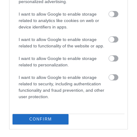
personalized advertising.
Hungaroring 2026: ilyen árakra számíthatnak idén
a fanok
I want to allow Google to enable storage
related to analytics like cookies on web or
Július utolsó hétvégéjén 40. alkalommal bőgnek fel a motorok a
device identifiers in apps.
Hungaroringen, az érdeklődés viszont változatlan. Péntekre és
I want to allow Google to enable storage
szombatra még találhatunk jegyeket, a vasárnap azonban már
related to functionality of the website or app.
régóta teltház.
I want to allow Google to enable storage
related to personalization.
I want to allow Google to enable storage
related to security, including authentication
functionality and fraud prevention, and other
user protection.
CONFIRM