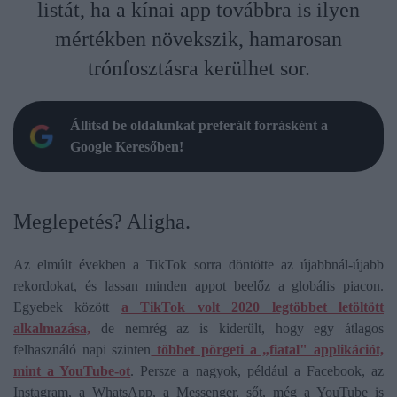
listát, ha a kínai app továbbra is ilyen
mértékben növekszik, hamarosan
trónfosztásra kerülhet sor.
Állítsd be oldalunkat preferált forrásként a
Google Keresőben!
Meglepetés? Aligha.
Az elmúlt években a TikTok sorra döntötte az újabbnál-újabb
rekordokat, és lassan minden appot beelőz a globális piacon.
Egyebek között
a TikTok volt 2020 legtöbbet letöltött
alkalmazása,
de nemrég az is kiderült, hogy egy átlagos
felhasználó napi szinten
többet pörgeti a „fiatal" applikációt,
mint a YouTube-ot
. Persze a nagyok, például a Facebook, az
Instagram, a WhatsApp, a Messenger, sőt, még a YouTube is