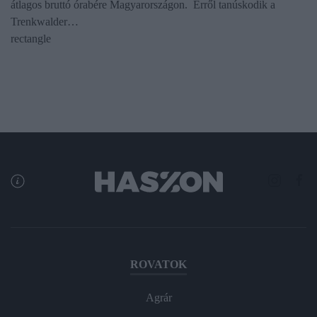
átlagos bruttó órabére Magyarországon. Erről tanúskodik a
Trenkwalder…
rectangle
ROVATOK
Agrár