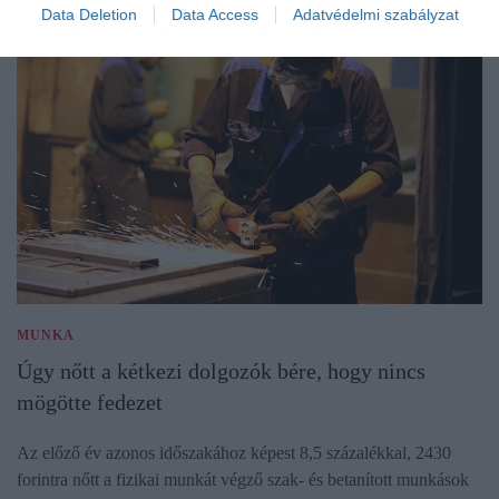
Data Deletion
Data Access
Adatvédelmi szabályzat
MUNKA
Úgy nőtt a kétkezi dolgozók bére, hogy nincs
mögötte fedezet
Az előző év azonos időszakához képest 8,5 százalékkal, 2430
forintra nőtt a fizikai munkát végző szak- és betanított munkások