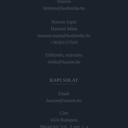
Haszon
hirdetes@kodmedia.hu
Haszon Agrár
Haraszti Márta
haraszti.marta@kodmedia.hu
+36305157045
Előfizetés, terjesztés:
elofiz@haszon.hu
KAPCSOLAT
Email:
haszon@haszon.hu
Cím:
1024 Budapest,
Margit krt. 5/A, 3. em. 1. a