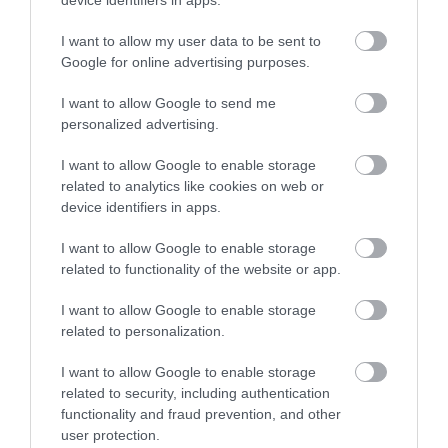
device identifiers in apps.
I want to allow my user data to be sent to
Google for online advertising purposes.
I want to allow Google to send me
personalized advertising.
I want to allow Google to enable storage
related to analytics like cookies on web or
device identifiers in apps.
UTAZÁS
Levizsgázott Brüsszel új határregisztrációs
I want to allow Google to enable storage
related to functionality of the website or app.
rendszere
I want to allow Google to enable storage
Az Európai Unió új határregisztrációs rendszere (EES) elvileg
related to personalization.
gyorsabbá és biztonságosabbá teszi majd a schengeni külső
határok ellenőrzését, a gyakorlatban azonban egyelőre főleg csak
I want to allow Google to enable storage
related to security, including authentication
kritika éri.
functionality and fraud prevention, and other
user protection.