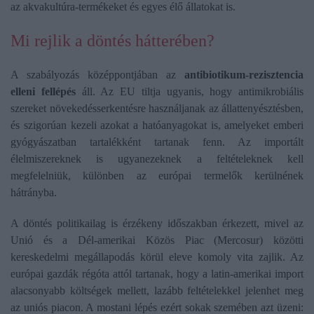
az akvakultúra-termékeket és egyes élő állatokat is.
Mi rejlik a döntés hátterében?
A szabályozás középpontjában az
antibiotikum-rezisztencia
elleni fellépés
áll. Az EU tiltja ugyanis, hogy antimikrobiális
szereket növekedésserkentésre használjanak az állattenyésztésben,
és szigorúan kezeli azokat a hatóanyagokat is, amelyeket emberi
gyógyászatban tartalékként tartanak fenn. Az importált
élelmiszereknek is ugyanezeknek a feltételeknek kell
megfelelniük, különben az európai termelők kerülnének
hátrányba.
A döntés politikailag is érzékeny időszakban érkezett, mivel az
Unió és a Dél-amerikai Közös Piac (Mercosur) közötti
kereskedelmi megállapodás körül eleve komoly vita zajlik. Az
európai gazdák régóta attól tartanak, hogy a latin-amerikai import
alacsonyabb költségek mellett, lazább feltételekkel jelenhet meg
az uniós piacon. A mostani lépés ezért sokak szemében azt üzeni: