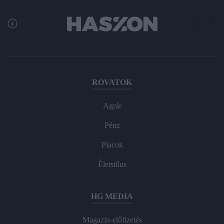
ROVATOK
Agrár
Pénz
Piacok
Életstílus
HG MEDIA
Magazin-előfizetés