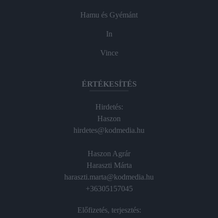
Hamu és Gyémánt
In
Vince
ÉRTÉKESÍTÉS
Hirdetés:
Haszon
hirdetes@kodmedia.hu
Haszon Agrár
Haraszti Márta
haraszti.marta@kodmedia.hu
+36305157045
Előfizetés, terjesztés: