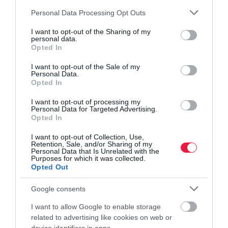
Please note that this website/app uses one or more Google
Personal Data Processing Opt Outs
brazília
európai unió
húsipar
import
leállítás
services and may gather and store information including but
not limited to your visit or usage behaviour. You may click to
I want to opt-out of the Sharing of my
personal data.
grant or deny consent to Google and its third-party tags to
Opted In
use your data for below specified purposes in below Google
consent section.
I want to opt-out of the Sale of my
Personal Data.
Opted In
I want to opt-out of processing my
Personal Data for Targeted Advertising.
Opted In
I want to opt-out of Collection, Use,
Retention, Sale, and/or Sharing of my
Personal Data that Is Unrelated with the
Purposes for which it was collected.
Opted Out
Google consents
I want to allow Google to enable storage
related to advertising like cookies on web or