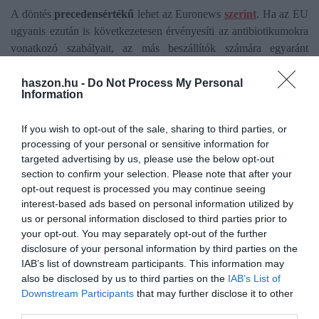
A döntés
precedensértékű
lehet az Euronews
szerint
. Ha az EU
ugyanis ezután is következetesen érvényesíti az antibiotikumokra
vonatkozó szabályait, az más beszállítók számára egyaránt
egyértelmű üzenet: az európai piacra nem elég olcsón és nagy
mennyiségben termelni,
az uniós egészségügyi garanciákat is
haszon.hu -
Do Not Process My Personal
Information
teljesíteni kell.
If you wish to opt-out of the sale, sharing to third parties, or
processing of your personal or sensitive information for
targeted advertising by us, please use the below opt-out
Olvasd el ezt is!
section to confirm your selection. Please note that after your
opt-out request is processed you may continue seeing
Meghökkentő, mi mindenre használják a húsipari
interest-based ads based on personal information utilized by
us or personal information disclosed to third parties prior to
maradékot
your opt-out. You may separately opt-out of the further
Itt a lista, ezeket lopják legtöbbet az európai
disclosure of your personal information by third parties on the
élelmiszerboltokból
IAB’s list of downstream participants. This information may
Óvakodj ezektől az élelmiszerektől, komoly bajokat
also be disclosed by us to third parties on the
IAB’s List of
okoznak
Downstream Participants
that may further disclose it to other
third parties.