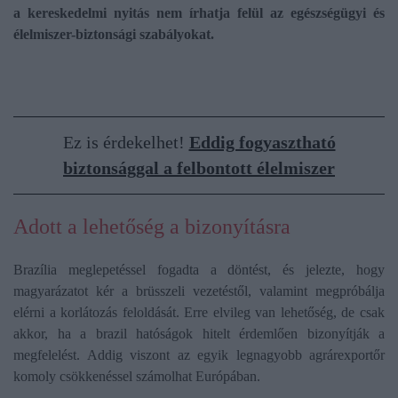
a kereskedelmi nyitás nem írhatja felül az egészségügyi és
élelmiszer-biztonsági szabályokat.
Ez is érdekelhet!
Eddig fogyasztható
biztonsággal a felbontott élelmiszer
Adott a lehetőség a bizonyításra
Brazília meglepetéssel fogadta a döntést, és jelezte, hogy
magyarázatot kér a brüsszeli vezetéstől, valamint megpróbálja
elérni a korlátozás feloldását. Erre elvileg van lehetőség, de csak
akkor, ha a brazil hatóságok hitelt érdemlően bizonyítják a
megfelelést. Addig viszont az egyik legnagyobb agrárexportőr
komoly csökkenéssel számolhat Európában.