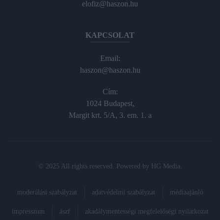
elofiz@haszon.hu
KAPCSOLAT
Email:
haszon@haszon.hu
Cím:
1024 Budapest,
Margit krt. 5/A, 3. em. 1. a
© 2025 All rights reserved. Powered by
HG Media
.
moderálási szabályzat
adatvédelmi szabályzat
médiaajánló
impresszum
ászf
akadálymentességi megfelelőségi nyilatkozat