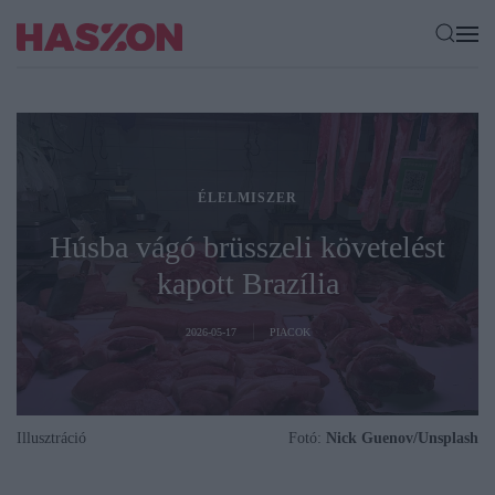
ÉLELMISZER
Húsba vágó brüsszeli követelést
kapott Brazília
2026-05-17
PIACOK
Illusztráció
Fotó:
Nick Guenov/Unsplash