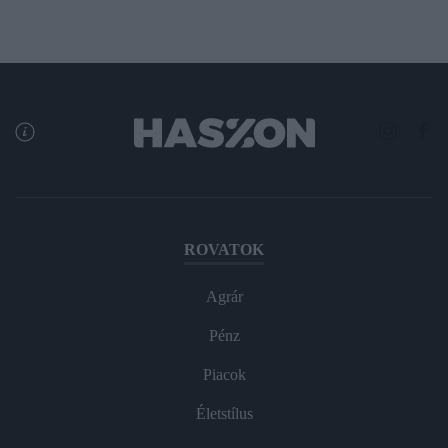
ROVATOK
Agrár
Pénz
Piacok
Életstílus