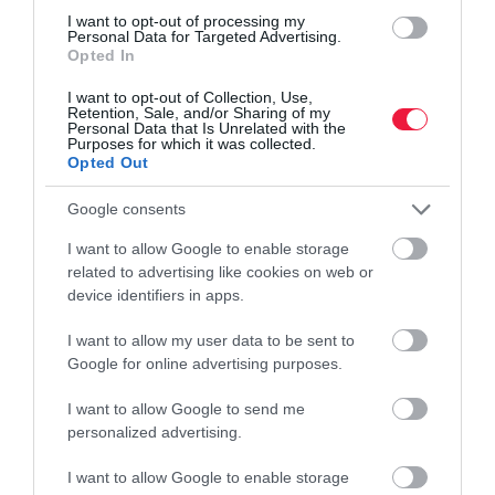
I want to opt-out of processing my
Personal Data for Targeted Advertising.
Opted In
I want to opt-out of Collection, Use,
Retention, Sale, and/or Sharing of my
Personal Data that Is Unrelated with the
Purposes for which it was collected.
Opted Out
Google consents
I want to allow Google to enable storage
related to advertising like cookies on web or
device identifiers in apps.
MUNKA
I want to allow my user data to be sent to
Google for online advertising purposes.
Átlépett egy határt az Ausztriában dolgozó
magyarok száma
I want to allow Google to send me
personalized advertising.
A nyári turisztikai szezon kezdetével megnőtt a munkaerő-kereslet
a vendéglátásban, a szállodaiparban, az építőiparban és a
I want to allow Google to enable storage