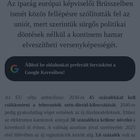
Az iparág európai képviselői Brüsszelben
ismét közös fellépésre szólították fel az
uniót, mert szerintük sürgős politikai
döntések nélkül a kontinens hamar
elveszítheti versenyképességét.
Állítsd be oldalunkat preferált forrásként a
Google Keresőben!
Az EU célja ambiciózus: 2030-ra
45 százalékkal kell
csökkenteni a teherautók szén-dioxid-kibocsátását
, 2040-re
pedig gyakorlatilag véget vetnének az új dízelmodelleknek. Ehhez
az elektromos kamionok arányát
38 százalékra kellene növelni
a
következő öt évben. A valóság azonban jóval szerényebb: 2025
első félévében az új regisztrációk között alig
3,6 százalék
volt az