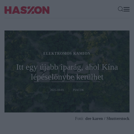
ELEKTROMOS KAMION
Itt egy újabb iparág, ahol Kína
lépéselőnybe kerülhet
2025-10-01
PIACOK
Fotó:
dee karen / Shutterstock