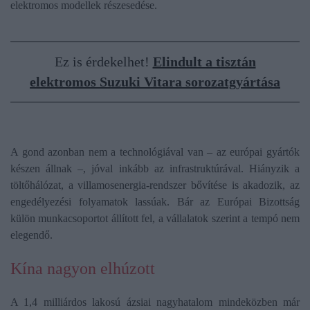
elektromos modellek részesedése.
Ez is érdekelhet!
Elindult a tisztán
elektromos Suzuki Vitara sorozatgyártása
A gond azonban nem a technológiával van – az európai gyártók
készen állnak –, jóval inkább az infrastruktúrával. Hiányzik a
töltőhálózat, a villamosenergia-rendszer bővítése is akadozik, az
engedélyezési folyamatok lassúak. Bár az Európai Bizottság
külön munkacsoportot állított fel, a vállalatok szerint a tempó nem
elegendő.
Kína nagyon elhúzott
A 1,4 milliárdos lakosú ázsiai nagyhatalom mindeközben már