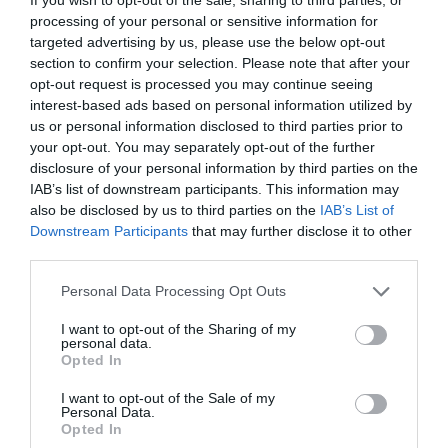
Újabb kínai autómárka érkezett Magyarországra
processing of your personal or sensitive information for
Ez a kínai terepjáró hódíthatja meg Európát
targeted advertising by us, please use the below opt-out
section to confirm your selection. Please note that after your
opt-out request is processed you may continue seeing
interest-based ads based on personal information utilized by
kína
európai unió
elektromos
kamion
iparág
us or personal information disclosed to third parties prior to
your opt-out. You may separately opt-out of the further
disclosure of your personal information by third parties on the
IAB’s list of downstream participants. This information may
also be disclosed by us to third parties on the
IAB’s List of
Downstream Participants
that may further disclose it to other
third parties.
Please note that this website/app uses one or more Google
Personal Data Processing Opt Outs
services and may gather and store information including but
not limited to your visit or usage behaviour. You may click to
I want to opt-out of the Sharing of my
personal data.
grant or deny consent to Google and its third-party tags to
Opted In
use your data for below specified purposes in below Google
consent section.
I want to opt-out of the Sale of my
Personal Data.
Opted In