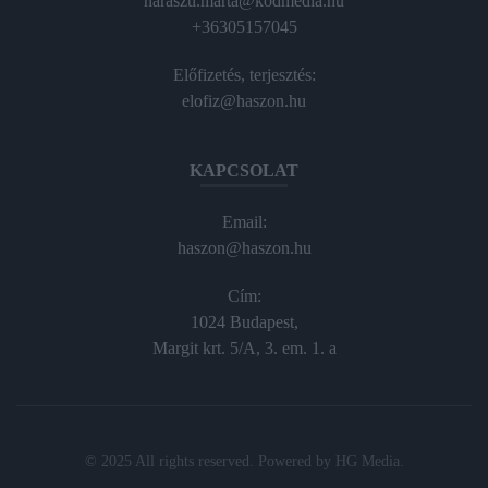
haraszti.marta@kodmedia.hu
+36305157045
Előfizetés, terjesztés:
elofiz@haszon.hu
KAPCSOLAT
Email:
haszon@haszon.hu
Cím:
1024 Budapest,
Margit krt. 5/A, 3. em. 1. a
© 2025 All rights reserved. Powered by
HG Media
.