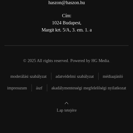
haszon@haszon.hu
Cím:
1024 Budapest,
Margit krt. 5/A, 3. em. 1. a
© 2025 All rights reserved. Powered by
HG Media
.
moderálási szabályzat
adatvédelmi szabályzat
médiaajánló
impresszum
ászf
akadálymentességi megfelelőségi nyilatkozat
Lap tetejére