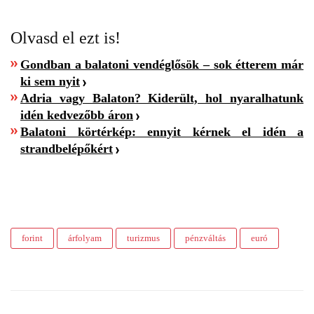
Olvasd el ezt is!
Gondban a balatoni vendéglősök – sok étterem már
ki sem nyit
Adria vagy Balaton? Kiderült, hol nyaralhatunk
idén kedvezőbb áron
Balatoni körtérkép: ennyit kérnek el idén a
strandbelépőkért
forint
árfolyam
turizmus
pénzváltás
euró