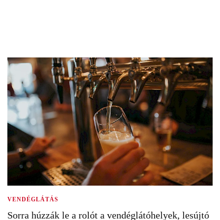
VENDÉGLÁTÁS
Sorra húzzák le a rolót a vendéglátóhelyek, lesújtó