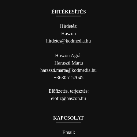
ÉRTÉKESÍTÉS
Hirdetés:
Haszon
hirdetes@kodmedia.hu
Haszon Agrár
Haraszti Márta
haraszti.marta@kodmedia.hu
+36305157045
Előfizetés, terjesztés:
elofiz@haszon.hu
KAPCSOLAT
Email: