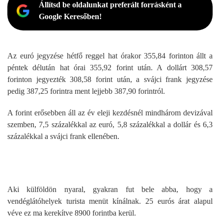
Állítsd be oldalunkat preferált forrásként a
Google Keresőben!
Az euró jegyzése hétfő reggel hat órakor 355,84 forinton állt a
péntek délután hat órai 355,92 forint után. A dollárt 308,57
forinton jegyezték 308,58 forint után, a svájci frank jegyzése
pedig 387,25 forintra ment lejjebb 387,90 forintról.
A forint erősebben áll az év eleji kezdésnél mindhárom devizával
szemben, 7,5 százalékkal az euró, 5,8 százalékkal a dollár és 6,3
százalékkal a svájci frank ellenében.
Aki külföldön nyaral, gyakran fut bele abba, hogy a
vendéglátóhelyek turista menüt kínálnak. 25 eurós árat alapul
véve ez ma kerekítve 8900 forintba kerül.