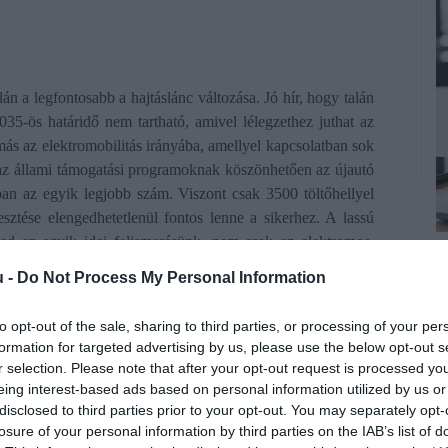
 a legfontosabb a hajtáslánc változása. Jó hír, hogy talán
35-ös határidő nem tartható, amivel lélegzethez juthat az
ás az elektromobilitás irányába, amellyel kapcsolatban sok
az állami támogatási programoknak köszönhetően az újautó
an az egyik legjobb szám. Viszont csak 3500 töltőhellyel
esztése elengedhetetlenül fontos lenne a sikerhez. A lassú
red az egyik idei felismerésünk, nem csak az elektromos,
M
jleszteni kell, hogy minden vevő megtalálhassa a neki
u -
Do Not Process My Personal Information
A
z
to opt-out of the sale, sharing to third parties, or processing of your per
llanyautókkal kapcsolatban?
formation for targeted advertising by us, please use the below opt-out s
A
r selection. Please note that after your opt-out request is processed y
kkent, így egyre kevesebb a kérdés. Sok vevő érkezik úgy,
eing interest-based ads based on personal information utilized by us or
l
disclosed to third parties prior to your opt-out. You may separately opt-
rt egyszerűbb a technológia, kisebb a szervizigény. De sok
e
losure of your personal information by third parties on the IAB’s list of
 részeként egy elektromobilitási élményközpontot, ahol
r