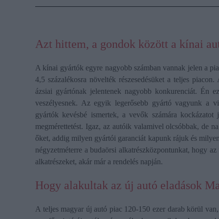
Azt hittem, a gondok között a kínai aut
A kínai gyártók egyre nagyobb számban vannak jelen a pia
4,5 százalékosra növelték részesedésüket a teljes piacon.
ázsiai gyártónak jelentenek nagyobb konkurenciát. Én e
veszélyesnek. Az egyik legerősebb gyártó vagyunk a vil
gyártók kevésbé ismertek, a vevők számára kockázatot j
megmérettetést. Igaz, az autóik valamivel olcsóbbak, de n
őket, addig milyen gyártói garanciát kapunk rájuk és milyen
négyzetméterre a budaörsi alkatrészközpontunkat, hogy az
alkatrészeket, akár már a rendelés napján.
Hogy alakultak az új autó eladások M
A teljes magyar új autó piac 120-150 ezer darab körül van,