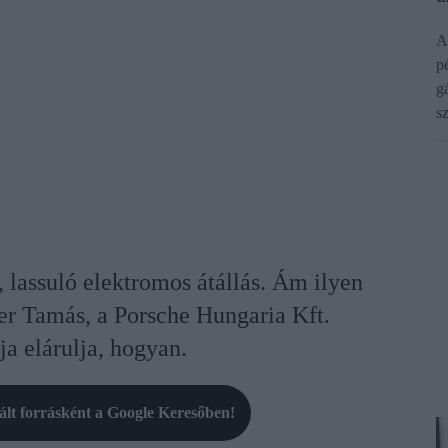
A
pé
g
s
, lassuló elektromos átállás. Ám ilyen
er Tamás, a Porsche Hungaria Kft.
a elárulja, hogyan.
rált forrásként a Google Keresőben!