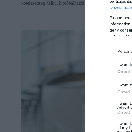
participants
kötelezettség nélkül kipróbálhatóak az elektromos modelljei
Downstream 
Please note
information 
deny consent
in below Go
Persona
I want t
Opted 
I want t
Opted 
I want 
Advertis
Opted 
I want t
of my P
was col