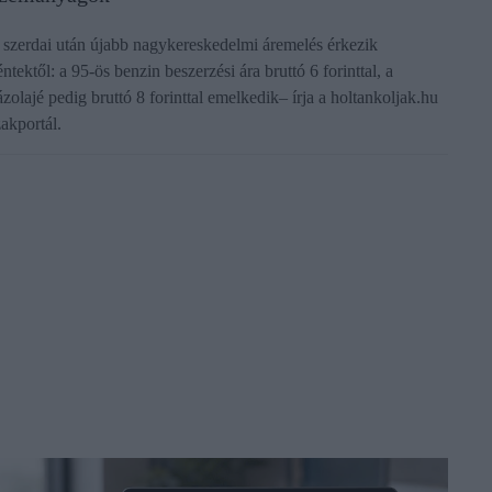
 szerdai után újabb nagykereskedelmi áremelés érkezik
ntektől: a 95-ös benzin beszerzési ára bruttó 6 forinttal, a
ázolajé pedig bruttó 8 forinttal emelkedik– írja a holtankoljak.hu
zakportál.