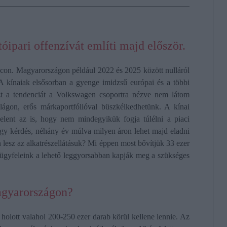
óipari offenzívát említi majd először.
con. Magyarországon például 2022 és 2025 között nulláról
 A kínaiak elsősorban a gyenge imidzsű európai és a többi
zt a tendenciát a Volkswagen csoportra nézve nem látom
ágon, erős márkaportfólióval büszkélkedhetünk. A kínai
elent az is, hogy nem mindegyikük fogja túlélni a piaci
agy kérdés, néhány év múlva milyen áron lehet majd eladni
 lesz az alkatrészellátásuk? Mi éppen most bővítjük 33 ezer
 ügyfeleink a lehető leggyorsabban kapják meg a szükséges
agyarországon?
 holott valahol 200-250 ezer darab körül kellene lennie. Az