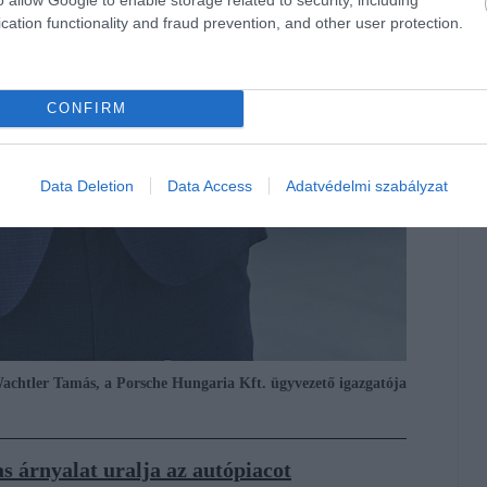
cation functionality and fraud prevention, and other user protection.
CONFIRM
Data Deletion
Data Access
Adatvédelmi szabályzat
chtler Tamás, a Porsche Hungaria Kft. ügyvezető igazgatója
 árnyalat uralja az autópiacot