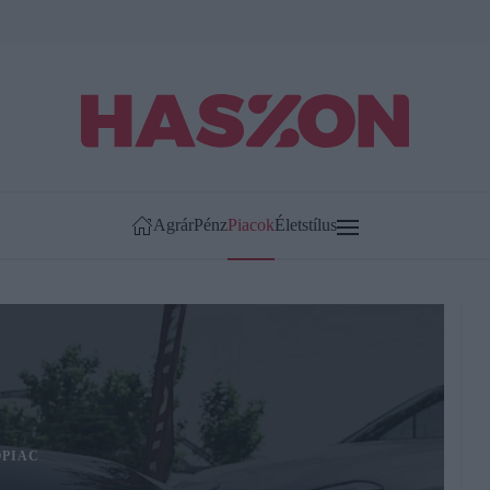
Agrár
Pénz
Piacok
Életstílus
PIAC