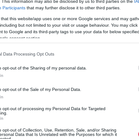
. This information may also be disclosed by us to third parties on the
IA
nk és a különféle töltési megoldások.
Participants
that may further disclose it to other third parties.
 that this website/app uses one or more Google services and may gath
including but not limited to your visit or usage behaviour. You may click 
 to Google and its third-party tags to use your data for below specifi
ogle consent section.
l Data Processing Opt Outs
o opt-out of the Sharing of my personal data.
In
o opt-out of the Sale of my Personal Data.
In
to opt-out of processing my Personal Data for Targeted
ing.
In
o opt-out of Collection, Use, Retention, Sale, and/or Sharing
ersonal Data that Is Unrelated with the Purposes for which it
lected.