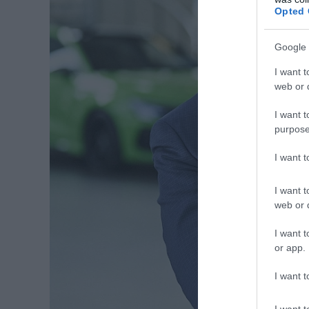
Opted 
Google 
I want t
web or d
I want t
purpose
I want 
I want t
web or d
I want t
or app.
I want t
I want t