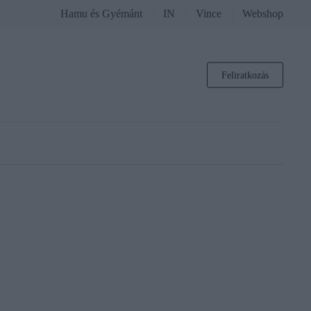
Hamu és Gyémánt
IN
Vince
Webshop
Feliratkozás