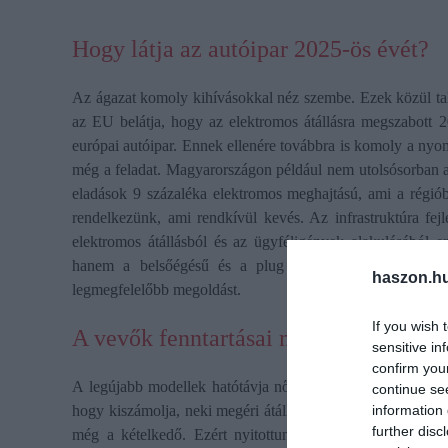
Hogy látja az autóipar 2025-ös évét?
Az ágazat komoly kihívásokkal néz szembe. Ezek közül talán
az EU belátja, hogy az elektromos átállásra megszabott 20
európai autóipar. Ennek ellenére továbbra is komoly a nyom
még a feladat. Magyarországon például nem utolsósorban 
eladások 9 százaléka elektromos meghajtású, ami a régiób
rendelkezünk, ami rendkívül kevés. Az infrastruktúra fejl
elektromos átállásból és az ügyféligények alakulásából e
hanem a belsőégésű és a plug in hibrid autókat is fe
haszon.h
legmegfelelőbb megoldást.
If you wish 
A vevők fenntartásai megszűntek a vi
sensitive in
confirm you
A legújabb modellek hatótávja nőtt, töltési sebessége csö
continue se
information 
hogy kiszámolja, neki megéri átállni elektromos autóra, me
further disc
még a kételkedő. Ezért nyitottunk Budaörsön a Mooncity