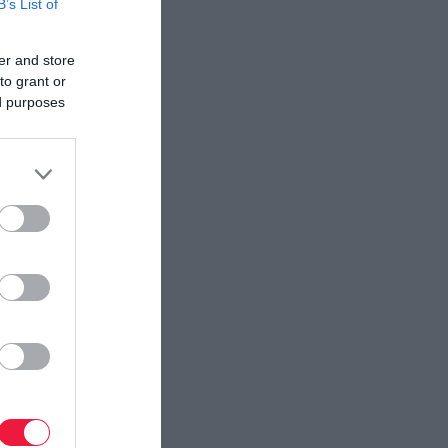
B’s List of
er and store
to grant or
ed purposes