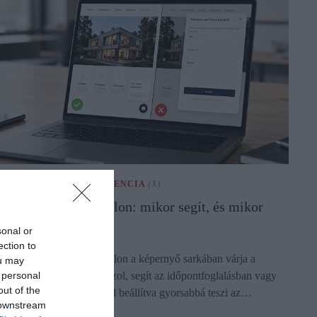
ESTERSÉGES INTELLIGENCIA
(X)
I chatbot a weboldalon: mikor segít, és mikor
avarja a látogatót?
sonal or
ection to
z AI chatbot sok weboldalon a képernyő sarkában várja a
ou may
 personal
átogatót. Kérdésekre válaszol, segít az időpontfoglalásban vagy
out of the
lindítja az ajánlatkérést. Jól beállítva gyorsabbá teszi az…
 downstream
ectangle