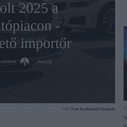
olt 2025 a
tópiacon -
zető importőr
 ANDRÁS
PIACOK
Ü
Fotó:
Ivan Kazlouskij/Unsplash
N
ü