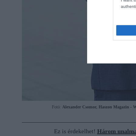
authenti
Fotó:
Alexander Csomor, Haszon Magazin - Wa
Ez is érdekelhet!
Három unalmas