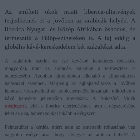
Az említett okok miatt liberica-ültetvények
terjedhetnek el a jövőben az arabicák helyén. A
liberica Nyugat- és Közép-Afrikában őshonos, de
termesztik a Fülöp-szigeteken is. A faj eddig a
globális kávé-kereskedelem két százalékát adta.
A szakértők szerint az íze kevésbé karakteres (édeskés,
mogyorós), mint az arabicáé, valamint a termesztése is
nehézkesebb. Azonban kimondottan ellenálló a klímaváltozás
hatásaival szemben. Márpedig az éghajlatváltozás a jövőben
igencsak visszavetheti az arabicatermelők hozamait, miközben a
kávé kereslete jellemzően növekszik. A Sokszínű Vidék
megjegyzi
, tehát a liberica elterjedésének nem a népszerűsége
lehet az oka, hanem sokkal inkább a kényszer.
Felmerülhet a kérdés, miért nem az ismertebb robustának van
nagyobb esélye arra, hogy átvegye az arabica helyét? A