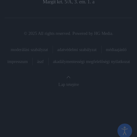
Margit krt. 5/A, 3. em. 1. a
© 2025 All rights reserved. Powered by
HG Media
.
moderálási szabályzat
adatvédelmi szabályzat
médiaajánló
impresszum
ászf
akadálymentességi megfelelőségi nyilatkozat
Lap tetejére