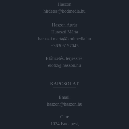
Haszon
hirdetes@kodmedia.hu
Haszon Agrár
Haraszti Márta
haraszti.marta@kodmedia.hu
+36305157045
Előfizetés, terjesztés:
elofiz@haszon.hu
KAPCSOLAT
Email:
haszon@haszon.hu
Cím:
1024 Budapest,