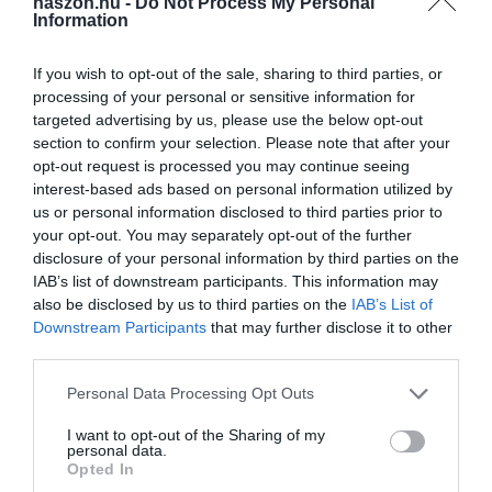
haszon.hu -
Do Not Process My Personal
ban.
Information
A két ország együttesen 3,35 millió zsák világpiaci többletet
If you wish to opt-out of the sale, sharing to third parties, or
produkálhat 2023/24-ben. Ellenben 2022/23-ban 4,15 millió lehet
processing of your personal or sensitive information for
a hiány. A szakértők szerint az árakat negatív irányban
targeted advertising by us, please use the below opt-out
módosíthatja az is, hogy a magas kiskereskedelmi árak és a
section to confirm your selection. Please note that after your
globális gazdasági visszaesés miatt idén csökkenhet a kereslet a
opt-out request is processed you may continue seeing
termékre.
interest-based ads based on personal information utilized by
us or personal information disclosed to third parties prior to
your opt-out. You may separately opt-out of the further
disclosure of your personal information by third parties on the
arabica
klímaváltozás
kávé
kávébab
liberica
IAB’s list of downstream participants. This information may
piac
robusta
termesztés
termés
ültetvény
also be disclosed by us to third parties on the
IAB’s List of
Downstream Participants
that may further disclose it to other
third parties.
Please note that this website/app uses one or more Google
Personal Data Processing Opt Outs
services and may gather and store information including but
not limited to your visit or usage behaviour. You may click to
I want to opt-out of the Sharing of my
personal data.
grant or deny consent to Google and its third-party tags to
Opted In
use your data for below specified purposes in below Google