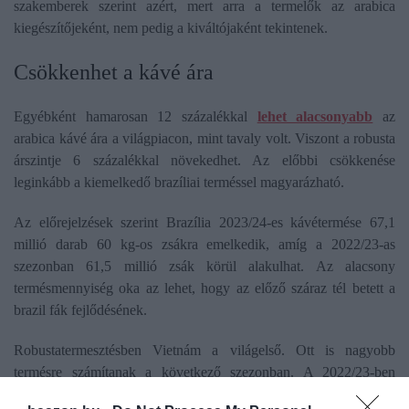
szakemberek szerint azért, mert arra a termelők az arabica
kiegészítőjeként, nem pedig a kiváltójaként tekintenek.
Csökkenhet a kávé ára
Egyébként hamarosan 12 százalékkal
lehet alacsonyabb
az
arabica kávé ára a világpiacon, mint tavaly volt. Viszont a robusta
árszintje 6 százalékkal növekedhet. Az előbbi csökkenése
leginkább a kiemelkedő brazíliai terméssel magyarázható.
Az előrejelzések szerint Brazília 2023/24-es kávétermése 67,1
millió darab 60 kg-os zsákra emelkedik, amíg a 2022/23-as
szezonban 61,5 millió zsák körül alakulhat. Az alacsony
termésmennyiség oka az lehet, hogy az előző száraz tél betett a
brazil fák fejlődésének.
Robustatermesztésben Vietnám a világelső. Ott is nagyobb
termésre számítanak a következő szezonban. A 2022/23-ben
betakarított 30 millió zsák kávébabot 31 millió követheti 2023/24-