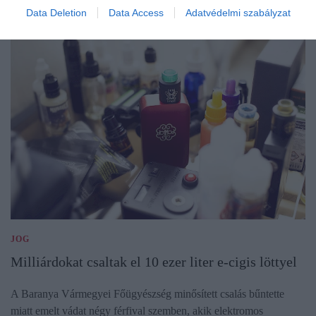
Data Deletion
Data Access
Adatvédelmi szabályzat
JOG
Milliárdokat csaltak el 10 ezer liter e-cigis löttyel
A Baranya Vármegyei Főügyészség minősített csalás bűntette
miatt emelt vádat négy férfival szemben, akik elektromos