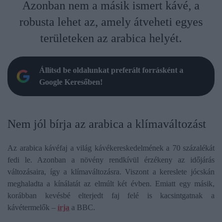
Azonban nem a másik ismert kávé, a
robusta lehet az, amely átveheti egyes
területeken az arabica helyét.
Állítsd be oldalunkat preferált forrásként a
Google Keresőben!
Nem jól bírja az arabica a klímaváltozást
Az arabica kávéfaj a világ kávékereskedelmének a 70 százalékát
fedi le. Azonban a növény rendkívül érzékeny az időjárás
változásaira, így a klímaváltozásra. Viszont a kereslete jócskán
meghaladta a kínálatát az elmúlt két évben. Emiatt egy másik,
korábban kevésbé elterjedt faj felé is kacsintgatnak a
kávétermelők –
írja
a BBC.