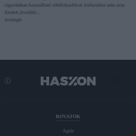
cigarettában használható töltőfolyadékok értékesítése után nem
fizettek jövedéki…
rectangle
ROVATOK
Agrár