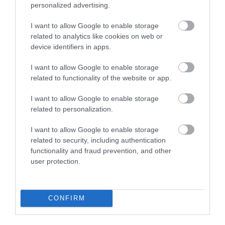
personalized advertising.
REZSI
Megváltozott, élesedett az MVM új
I want to allow Google to enable storage
related to analytics like cookies on web or
ügyfélszolgálati rendszere
device identifiers in apps.
Sikeresen lezárult az MVM ügyfélkiszolgálási rendszereinek
I want to allow Google to enable storage
egységesítése, a fejlesztés eredményeként ismét teljeskörűen
related to functionality of the website or app.
elérhető az ügyintézés az MVM ügyfelei számára a társaság
valamennyi…
I want to allow Google to enable storage
related to personalization.
I want to allow Google to enable storage
related to security, including authentication
functionality and fraud prevention, and other
user protection.
CONFIRM